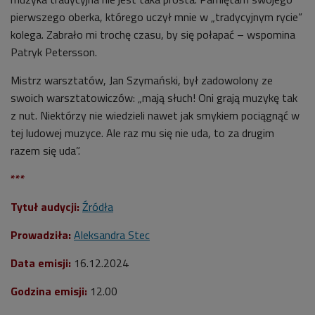
pierwszego oberka, którego uczył mnie w „tradycyjnym rycie”
kolega. Zabrało mi trochę czasu, by się połapać – wspomina
Patryk Petersson.
Mistrz warsztatów, Jan Szymański, był zadowolony ze
swoich warsztatowiczów: „mają słuch! Oni grają muzykę tak
z nut. Niektórzy nie wiedzieli nawet jak smykiem pociągnąć w
tej ludowej muzyce. Ale raz mu się nie uda, to za drugim
razem się uda”.
***
Tytuł audycji:
Źródła
Prowadziła:
Aleksandra Stec
Data emisji:
16.12.2024
Godzina emisji:
12.00