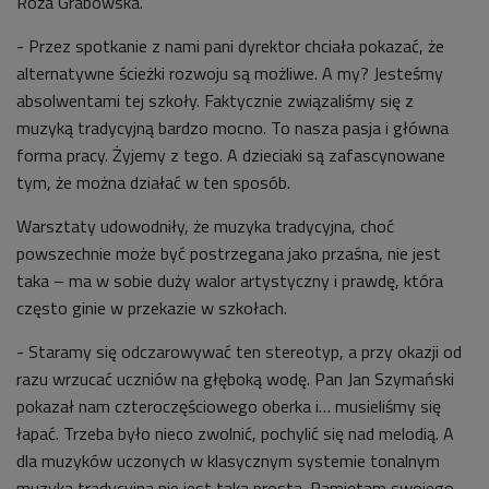
Róża Grabowska.
- Przez spotkanie z nami pani dyrektor chciała pokazać, że
alternatywne ścieżki rozwoju są możliwe. A my? Jesteśmy
absolwentami tej szkoły. Faktycznie związaliśmy się z
muzyką tradycyjną bardzo mocno. To nasza pasja i główna
forma pracy. Żyjemy z tego. A dzieciaki są zafascynowane
tym, że można działać w ten sposób.
Warsztaty udowodniły, że muzyka tradycyjna, choć
powszechnie może być postrzegana jako przaśna, nie jest
taka – ma w sobie duży walor artystyczny i prawdę, która
często ginie w przekazie w szkołach.
- Staramy się odczarowywać ten stereotyp, a przy okazji od
razu wrzucać uczniów na głęboką wodę. Pan Jan Szymański
pokazał nam czteroczęściowego oberka i… musieliśmy się
łapać. Trzeba było nieco zwolnić, pochylić się nad melodią. A
dla muzyków uczonych w klasycznym systemie tonalnym
muzyka tradycyjna nie jest taka prosta. Pamiętam swojego