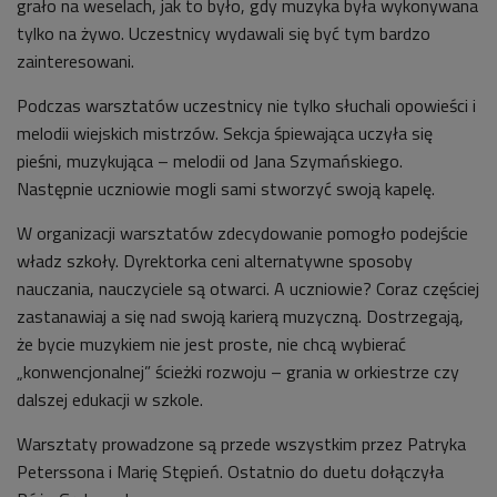
grało na weselach, jak to było, gdy muzyka była wykonywana
tylko na żywo. Uczestnicy wydawali się być tym bardzo
zainteresowani.
Podczas warsztatów uczestnicy nie tylko słuchali opowieści i
melodii wiejskich mistrzów. Sekcja śpiewająca uczyła się
pieśni, muzykująca – melodii od Jana Szymańskiego.
Następnie uczniowie mogli sami stworzyć swoją kapelę.
W organizacji warsztatów zdecydowanie pomogło podejście
władz szkoły. Dyrektorka ceni alternatywne sposoby
nauczania, nauczyciele są otwarci. A uczniowie? Coraz częściej
zastanawiaj a się nad swoją karierą muzyczną. Dostrzegają,
że bycie muzykiem nie jest proste, nie chcą wybierać
„konwencjonalnej” ścieżki rozwoju – grania w orkiestrze czy
dalszej edukacji w szkole.
Warsztaty prowadzone są przede wszystkim przez Patryka
Peterssona i Marię Stępień. Ostatnio do duetu dołączyła