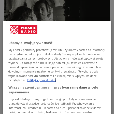
Dbamy o Twoją prywatność
Maria Stępień i Patryk Petersson na potańcowce Po Staremu
Foto: Po
My i nasi
5
partnerzy przechowujemy lub uzyskujemy dostęp do informacji
staremu
na urządzeniu, takich jak unikalne identyfikatory w plikach cookie w celu
przetwarzania danych osobowych. Użytkownik może zaakceptować swoje
PRZECZYTAJ: Klasyka vs tradycja? Czas przełamać
wybory lub zarządzać nimi, klikając poniżej, jak również skorzystać z
bariery
prawa do sprzeciwu na podstawie prawnie uzasadnionego interesu lub w
dowolnym momencie na stronie polityki prywatności. Te wybory będą
sygnalizowane naszym partnerom i nie będą miały wpływu na dane
przeglądania.
Polityka prywatności
W środę 11 grudnia w Ogólnokształcącej Szkole Muzycznej I i
Wraz z naszymi partnerami przetwarzamy dane w celu
II stopnia im. Henryka Wieniawskiego w Łodzi odbyły się
zapewnienia:
całodniowe warsztaty w ramach programu NIKiDW "Lekcje z
Użycie dokładnych danych geolokalizacyjnych. Aktywne skanowanie
twórccą ludowym". Przez kilka godzin uczniowie OSM mieli
charakterystyki urządzenia do celów identyfikacji. Przechowywanie
okazję uczyć się tradycyjnego sposobu gry na instrumentach
informacji na urządzeniu lub dostęp do nich. Spersonalizowane reklamy i
treści, pomiar reklam i treści, badnie odbiorców i ulepszanie usług.
oraz śpiewu z okolic Łowicza. Uczniowie młodszych klas wzięli