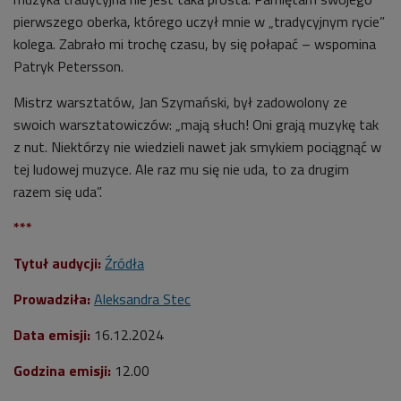
pierwszego oberka, którego uczył mnie w „tradycyjnym rycie”
kolega. Zabrało mi trochę czasu, by się połapać – wspomina
Patryk Petersson.
Mistrz warsztatów, Jan Szymański, był zadowolony ze
swoich warsztatowiczów: „mają słuch! Oni grają muzykę tak
z nut. Niektórzy nie wiedzieli nawet jak smykiem pociągnąć w
tej ludowej muzyce. Ale raz mu się nie uda, to za drugim
razem się uda”.
***
Tytuł audycji:
Źródła
Prowadziła:
Aleksandra Stec
Data emisji:
16.12.2024
Godzina emisji:
12.00