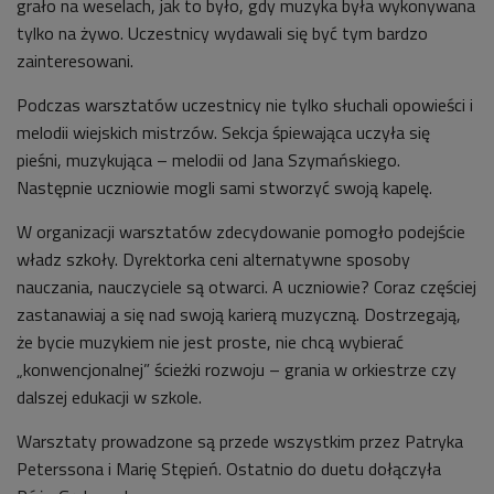
grało na weselach, jak to było, gdy muzyka była wykonywana
tylko na żywo. Uczestnicy wydawali się być tym bardzo
zainteresowani.
Podczas warsztatów uczestnicy nie tylko słuchali opowieści i
melodii wiejskich mistrzów. Sekcja śpiewająca uczyła się
pieśni, muzykująca – melodii od Jana Szymańskiego.
Następnie uczniowie mogli sami stworzyć swoją kapelę.
W organizacji warsztatów zdecydowanie pomogło podejście
władz szkoły. Dyrektorka ceni alternatywne sposoby
nauczania, nauczyciele są otwarci. A uczniowie? Coraz częściej
zastanawiaj a się nad swoją karierą muzyczną. Dostrzegają,
że bycie muzykiem nie jest proste, nie chcą wybierać
„konwencjonalnej” ścieżki rozwoju – grania w orkiestrze czy
dalszej edukacji w szkole.
Warsztaty prowadzone są przede wszystkim przez Patryka
Peterssona i Marię Stępień. Ostatnio do duetu dołączyła