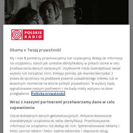
Dbamy o Twoją prywatność
Maria Stępień i Patryk Petersson na potańcowce Po Staremu
Foto: Po
My i nasi
5
partnerzy przechowujemy lub uzyskujemy dostęp do informacji
staremu
na urządzeniu, takich jak unikalne identyfikatory w plikach cookie w celu
przetwarzania danych osobowych. Użytkownik może zaakceptować swoje
PRZECZYTAJ: Klasyka vs tradycja? Czas przełamać
wybory lub zarządzać nimi, klikając poniżej, jak również skorzystać z
bariery
prawa do sprzeciwu na podstawie prawnie uzasadnionego interesu lub w
dowolnym momencie na stronie polityki prywatności. Te wybory będą
sygnalizowane naszym partnerom i nie będą miały wpływu na dane
przeglądania.
Polityka prywatności
W środę 11 grudnia w Ogólnokształcącej Szkole Muzycznej I i
Wraz z naszymi partnerami przetwarzamy dane w celu
II stopnia im. Henryka Wieniawskiego w Łodzi odbyły się
zapewnienia:
całodniowe warsztaty w ramach programu NIKiDW "Lekcje z
Użycie dokładnych danych geolokalizacyjnych. Aktywne skanowanie
twórccą ludowym". Przez kilka godzin uczniowie OSM mieli
charakterystyki urządzenia do celów identyfikacji. Przechowywanie
okazję uczyć się tradycyjnego sposobu gry na instrumentach
informacji na urządzeniu lub dostęp do nich. Spersonalizowane reklamy i
treści, pomiar reklam i treści, badnie odbiorców i ulepszanie usług.
oraz śpiewu z okolic Łowicza. Uczniowie młodszych klas wzięli