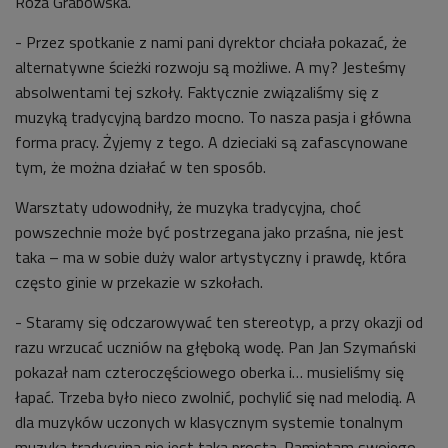
Róża Grabowska.
- Przez spotkanie z nami pani dyrektor chciała pokazać, że
alternatywne ścieżki rozwoju są możliwe. A my? Jesteśmy
absolwentami tej szkoły. Faktycznie związaliśmy się z
muzyką tradycyjną bardzo mocno. To nasza pasja i główna
forma pracy. Żyjemy z tego. A dzieciaki są zafascynowane
tym, że można działać w ten sposób.
Warsztaty udowodniły, że muzyka tradycyjna, choć
powszechnie może być postrzegana jako przaśna, nie jest
taka – ma w sobie duży walor artystyczny i prawdę, która
często ginie w przekazie w szkołach.
- Staramy się odczarowywać ten stereotyp, a przy okazji od
razu wrzucać uczniów na głęboką wodę. Pan Jan Szymański
pokazał nam czteroczęściowego oberka i… musieliśmy się
łapać. Trzeba było nieco zwolnić, pochylić się nad melodią. A
dla muzyków uczonych w klasycznym systemie tonalnym
muzyka tradycyjna nie jest taka prosta. Pamiętam swojego