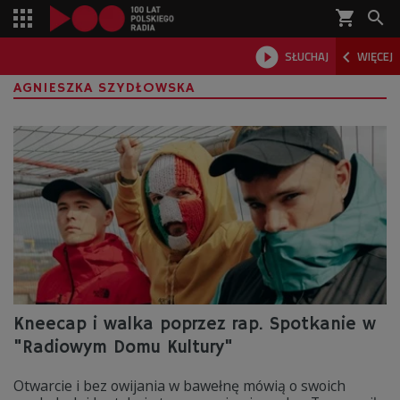
shopping_cart



SŁUCHAJ
WIĘCEJ

AGNIESZKA SZYDŁOWSKA
Kneecap i walka poprzez rap. Spotkanie w
"Radiowym Domu Kultury"
Otwarcie i bez owijania w bawełnę mówią o swoich