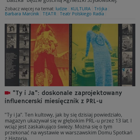
"Baszka" będzie gościnią Agnieszki Szydłowskiej.
Zobacz więcej na temat:
ludzie
KULTURA
Trójka
Barbara Marcinik
TEATR
Teatr Polskiego Radia
"Ty i Ja": doskonale zaprojektowany
influencerski miesięcznik z PRL-u
"Ty i Ja". Ten kultowy, jak by się dzisiaj powiedziało,
magazyn ukazywał się w głębokim PRL-u przez 13 lat. I
wciąż jest zaskakująco świeży. Można się o tym
przekonać na wystawie w warszawskim Domu Spotkań
z Historią.