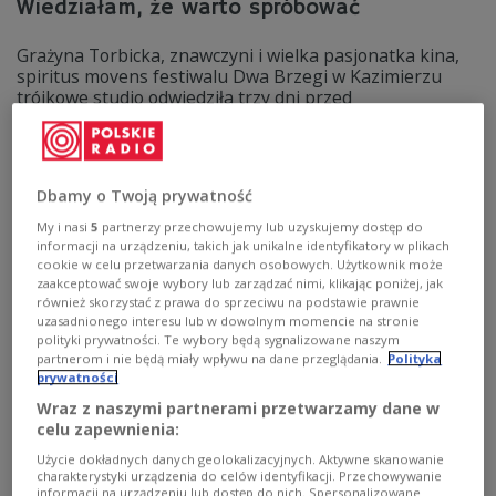
Wiedziałam, że warto spróbować
Grażyna Torbicka, znawczyni i wielka pasjonatka kina,
spiritus movens festiwalu Dwa Brzegi w Kazimierzu
trójkowe studio odwiedziła trzy dni przed
rozpoczęciem jego 19. edycji. I choć festiwal był
najważniejszy, tematów, które poruszyły w rozmowie z
Agnieszką Szydłowską było dużo więcej.
Zobacz więcej na temat:
KULTURA
FILM
festiwal filmowy
Dbamy o Twoją prywatność
Festiwal Dwa Brzegi
Grażyna Torbicka
Trójka
Kazimierz Dolny
My i nasi
5
partnerzy przechowujemy lub uzyskujemy dostęp do
informacji na urządzeniu, takich jak unikalne identyfikatory w plikach
cookie w celu przetwarzania danych osobowych. Użytkownik może
zaakceptować swoje wybory lub zarządzać nimi, klikając poniżej, jak
również skorzystać z prawa do sprzeciwu na podstawie prawnie
uzasadnionego interesu lub w dowolnym momencie na stronie
polityki prywatności. Te wybory będą sygnalizowane naszym
partnerom i nie będą miały wpływu na dane przeglądania.
Polityka
prywatności
Wraz z naszymi partnerami przetwarzamy dane w
celu zapewnienia:
Użycie dokładnych danych geolokalizacyjnych. Aktywne skanowanie
charakterystyki urządzenia do celów identyfikacji. Przechowywanie
informacji na urządzeniu lub dostęp do nich. Spersonalizowane