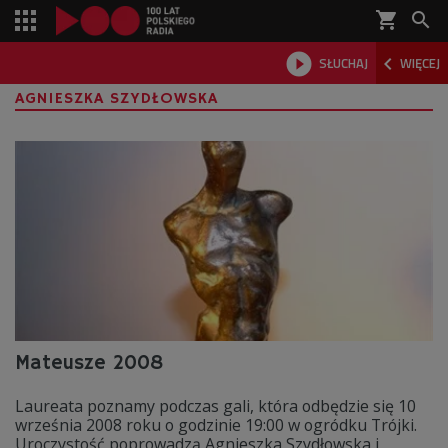
shopping_cart



SŁUCHAJ
WIĘCEJ

AGNIESZKA SZYDŁOWSKA
Mateusze 2008
Laureata poznamy podczas gali, która odbędzie się 10
września 2008 roku o godzinie 19:00 w ogródku Trójki.
Uroczystość poprowadzą Agnieszka Szydłowska i