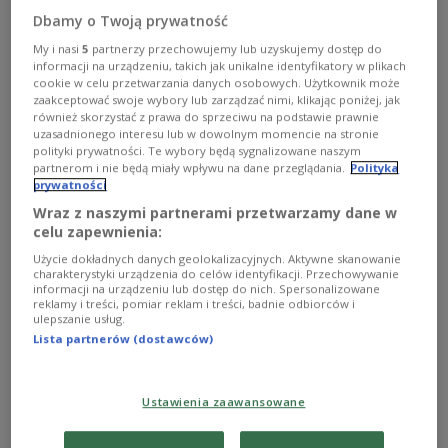
timbaland
Dbamy o Twoją prywatność
My i nasi
5
partnerzy przechowujemy lub uzyskujemy dostęp do
informacji na urządzeniu, takich jak unikalne identyfikatory w plikach
cookie w celu przetwarzania danych osobowych. Użytkownik może
zaakceptować swoje wybory lub zarządzać nimi, klikając poniżej, jak
również skorzystać z prawa do sprzeciwu na podstawie prawnie
uzasadnionego interesu lub w dowolnym momencie na stronie
polityki prywatności. Te wybory będą sygnalizowane naszym
partnerom i nie będą miały wpływu na dane przeglądania.
Polityka
prywatności
Wraz z naszymi partnerami przetwarzamy dane w
celu zapewnienia:
Użycie dokładnych danych geolokalizacyjnych. Aktywne skanowanie
Kontrola lotów
charakterystyki urządzenia do celów identyfikacji. Przechowywanie
informacji na urządzeniu lub dostęp do nich. Spersonalizowane
Dzisiejsze wydanie Radiowego Domu Kultury inne od
reklamy i treści, pomiar reklam i treści, badnie odbiorców i
ulepszanie usług.
innych!
Lista partnerów (dostawców)
Zobacz więcej na temat:
Agnieszka Obszańska
Bieszczady
Brazylia
Chorwacja
Pekin
Ustawienia zaawansowane