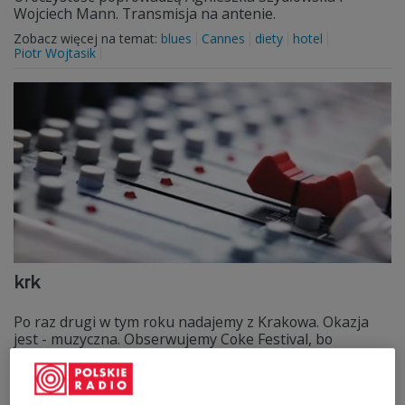
Wojciech Mann. Transmisja na antenie.
Zobacz więcej na temat:
blues
Cannes
diety
hotel
Piotr Wojtasik
krk
Po raz drugi w tym roku nadajemy z Krakowa. Okazja
jest - muzyczna. Obserwujemy Coke Festival, bo
przyjechali: Timbaland, Kaiser Chiefs, The Prodigy,
Missy Elliott, a także... Sokół+Pono (w aucie, aha).
Zobacz więcej na temat:
Kraków
Rzeszów
Słowenia