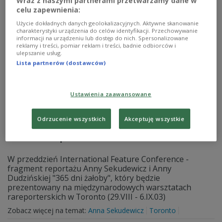
Wraz z naszymi partnerami przetwarzamy dane w
celu zapewnienia:
Zobacz więcej na temat:
Anna Sekudewicz
KRRiT
Użycie dokładnych danych geolokalizacyjnych. Aktywne skanowanie
charakterystyki urządzenia do celów identyfikacji. Przechowywanie
informacji na urządzeniu lub dostęp do nich. Spersonalizowane
reklamy i treści, pomiar reklam i treści, badnie odbiorców i
ulepszanie usług.
Lista partnerów (dostawców)
Ustawienia zaawansowane
Odrzucenie wszystkich
Akceptuję wszystkie
"Czas Reporterów"
W przeddzień International Feature Conference -
fragment reportażu Anny Sekudewicz i Anny
Dudzińskiej "365 dni żałoby", który będzie
prezentowany na międzynarodowych warsztatach
rareporterskich w Toronto (29.VIII - 6.IX.03)
Zobacz więcej na temat:
Anna Sekudewicz
Toronto