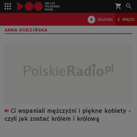
shopping_cart



SŁUCHAJ
WIĘCEJ

ANNA DUDZIŃSKA
Ci wspaniali mężczyźni i piękne kobiety -
czyli jak zostać królem i królową