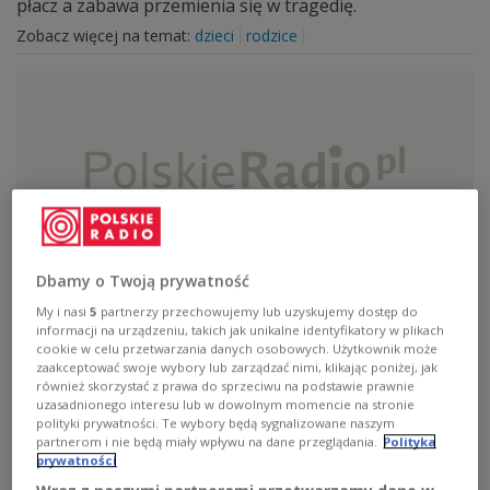
płacz a zabawa przemienia się w tragedię.
Zobacz więcej na temat:
dzieci
rodzice
Dbamy o Twoją prywatność
"Czas reporterów" - "Zło czai się na dole"
My i nasi
5
partnerzy przechowujemy lub uzyskujemy dostęp do
informacji na urządzeniu, takich jak unikalne identyfikatory w plikach
cookie w celu przetwarzania danych osobowych. Użytkownik może
Prezentacja Grand Prix - reportażu, który otrzymał
zaakceptować swoje wybory lub zarządzać nimi, klikając poniżej, jak
nagrodę KRRiT na seminarium reportażu radiowego w
również skorzystać z prawa do sprzeciwu na podstawie prawnie
Kazimierzu ("Zło czai się na dole" -Anny Sekudewicz i
uzasadnionego interesu lub w dowolnym momencie na stronie
Anny Dudzińskiej) i innych reportaży w tym konkursie
polityki prywatności. Te wybory będą sygnalizowane naszym
rekomendowanych. <br>Rozmowy z autorami i
partnerom i nie będą miały wpływu na dane przeglądania.
Polityka
prywatności
uczestnikami Ogólnopolskiego Przeglądu Reportaży i
Dokumentu Radiowego