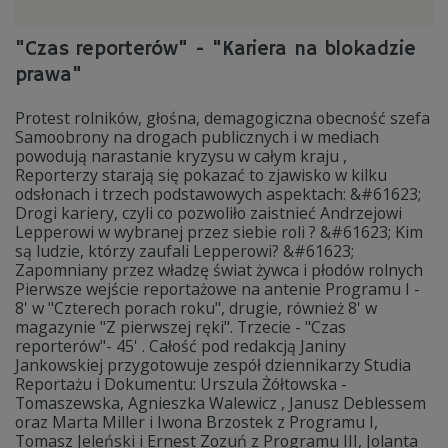
"Czas reporterów" - "Kariera na blokadzie
prawa"
Protest rolników, głośna, demagogiczna obecność szefa
Samoobrony na drogach publicznych i w mediach
powodują narastanie kryzysu w całym kraju ,
Reporterzy starają się pokazać to zjawisko w kilku
odsłonach i trzech podstawowych aspektach: &#61623;
Drogi kariery, czyli co pozwoliło zaistnieć Andrzejowi
Lepperowi w wybranej przez siebie roli ? &#61623; Kim
są ludzie, którzy zaufali Lepperowi? &#61623;
Zapomniany przez władzę świat żywca i płodów rolnych
Pierwsze wejście reportażowe na antenie Programu I -
8' w "Czterech porach roku", drugie, również 8' w
magazynie "Z pierwszej ręki". Trzecie - "Czas
reporterów"- 45' . Całość pod redakcją Janiny
Jankowskiej przygotowuje zespół dziennikarzy Studia
Reportażu i Dokumentu: Urszula Żółtowska -
Tomaszewska, Agnieszka Walewicz , Janusz Deblessem
oraz Marta Miller i Iwona Brzostek z Programu I,
Tomasz Jeleński i Ernest Zozuń z Programu III, Jolanta