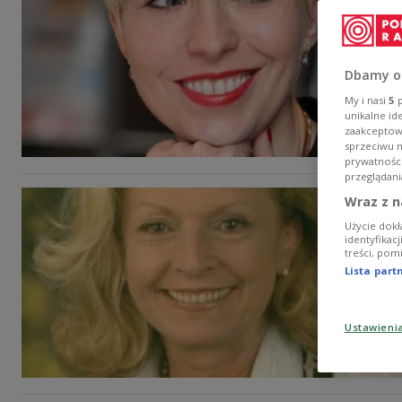
Dbamy o
My i nasi
5
p
unikalne id
zaakceptowa
sprzeciwu 
prywatnośc
przeglądani
Wraz z n
Użycie dokł
identyfikac
treści, pom
Lista par
Ustawieni