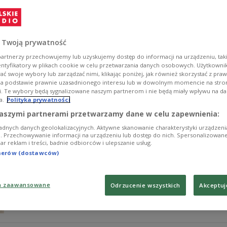
Bohaterką wieczornego "Spotkania z mistrzem" będzie
Zobacz więcej na temat:
FILM
 Twoją prywatność
artnerzy przechowujemy lub uzyskujemy dostęp do informacji na urządzeniu, taki
entyfikatory w plikach cookie w celu przetwarzania danych osobowych. Użytkown
ć swoje wybory lub zarządzać nimi, klikając poniżej, jak również skorzystać z pra
na podstawie prawnie uzasadnionego interesu lub w dowolnym momencie na stroni
i. Te wybory będą sygnalizowane naszym partnerom i nie będą miały wpływu na d
a.
Polityka prywatności
Ewa Wiśniewska nagrodzona w Chinach
aszymi partnerami przetwarzamy dane w celu zapewnienia:
adnych danych geolokalizacyjnych. Aktywne skanowanie charakterystyki urządzen
Ewa Wiśniewska, odtwórczyni głównej roli w filmie Jer
ji. Przechowywanie informacji na urządzeniu lub dostęp do nich. Spersonalizowane
iar reklam i treści, badnie odbiorców i ulepszanie usług.
dla najlepszego aktora na 22. festiwalu filmowym Gold
poinformowało Stowarzyszenie Filmowców Polskich.
tnerów (dostawców)
Zobacz więcej na temat:
Chiny
a zaawansowane
Odrzucenie wszystkich
Akceptuj