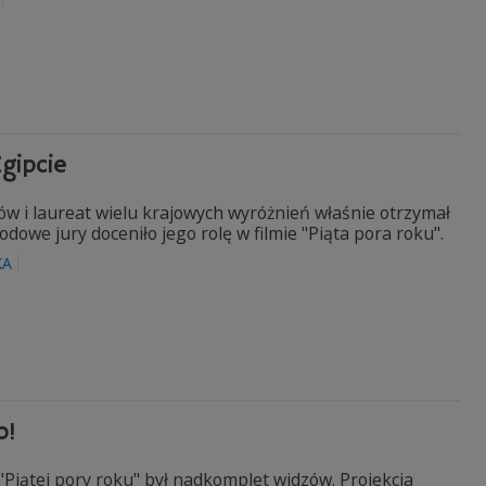
gipcie
ów i laureat wielu krajowych wyróżnień właśnie otrzymał
owe jury doceniło jego rolę w filmie "Piąta pora roku".
KA
o!
"Piątej pory roku" był nadkomplet widzów. Projekcja