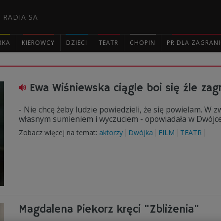
 RADIA SA
RKA
KIEROWCY
DZIECI
TEATR
CHOPIN
PR DLA ZAGRAN

Ewa Wiśniewska ciągle boi się źle zag
- Nie chcę żeby ludzie powiedzieli, że się powielam. W
własnym sumieniem i wyczuciem - opowiadała w Dwójce 
Zobacz więcej na temat:
aktorzy
Dwójka
FILM
TEATR
Magdalena Piekorz kręci "Zbliżenia"