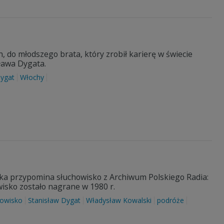
 do młodszego brata, który zrobił karierę w świecie
ława Dygata.
Dygat
Włochy
jka przypomina słuchowisko z Archiwum Polskiego Radia:
isko zostało nagrane w 1980 r.
howisko
Stanisław Dygat
Władysław Kowalski
podróże