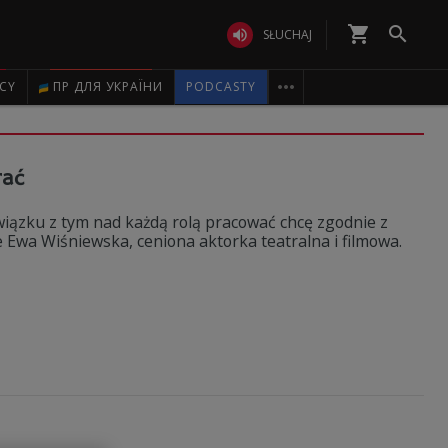
shopping_cart


SŁUCHAJ

ICY
ПР ДЛЯ УКРАЇНИ
PODCASTY
rać
 związku z tym nad każdą rolą pracować chcę zgodnie z
Ewa Wiśniewska, ceniona aktorka teatralna i filmowa.