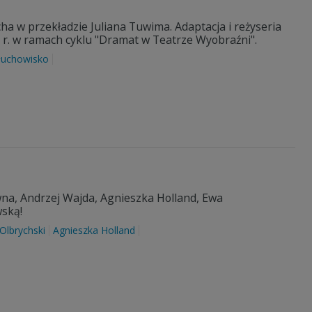
a w przekładzie Juliana Tuwima. Adaptacja i reżyseria
 r. w ramach cyklu "Dramat w Teatrze Wyobraźni".
łuchowisko
wna, Andrzej Wajda, Agnieszka Holland, Ewa
wską!
Olbrychski
Agnieszka Holland