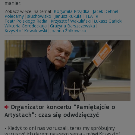
manier.
Zobacz więcej na temat:
Bogumiła Prządka
Jacek Dehnel
Polecamy
słuchowisko
Janusz Kukuła
TEATR
Teatr Polskiego Radia
Krzysztof Wakuliński
Łukasz Garlicki
Wiktoria Gorodeckaja
Grażyna Barszczewska
Krzysztof Kowalewski
Joanna Żółkowska
Organizator koncertu "Pamiętajcie o
Artystach": czas się odwdzięczyć
- Kiedyś to oni nas wzruszali, teraz my spróbujmy
wzruszyć ich darem naszego serca - mówi Krzysztof