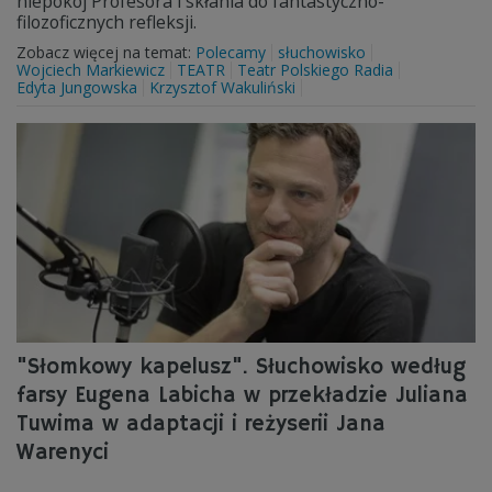
niepokój Profesora i skłania do fantastyczno-
filozoficznych refleksji.
Zobacz więcej na temat:
Polecamy
słuchowisko
Wojciech Markiewicz
TEATR
Teatr Polskiego Radia
Edyta Jungowska
Krzysztof Wakuliński
"Słomkowy kapelusz". Słuchowisko według
farsy Eugena Labicha w przekładzie Juliana
Tuwima w adaptacji i reżyserii Jana
Warenyci