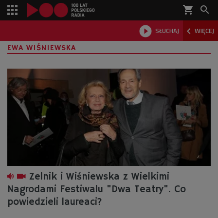
shopping_cart



SŁUCHAJ
WIĘCEJ

EWA WIŚNIEWSKA
Zelnik i Wiśniewska z Wielkimi
Nagrodami Festiwalu "Dwa Teatry". Co
powiedzieli laureaci?