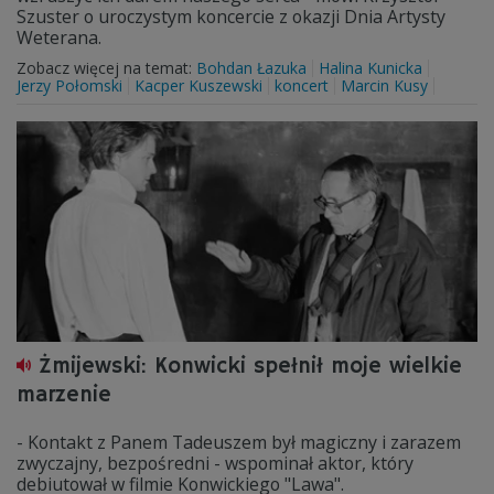
Szuster o uroczystym koncercie z okazji Dnia Artysty
Weterana.
Zobacz więcej na temat:
Bohdan Łazuka
Halina Kunicka
Jerzy Połomski
Kacper Kuszewski
koncert
Marcin Kusy
Żmijewski: Konwicki spełnił moje wielkie
marzenie
- Kontakt z Panem Tadeuszem był magiczny i zarazem
zwyczajny, bezpośredni - wspominał aktor, który
debiutował w filmie Konwickiego "Lawa".