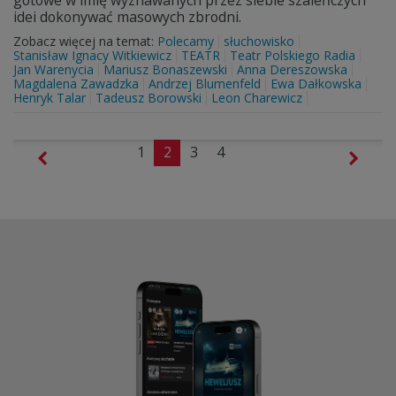
gotowe w imię wyznawanych przez siebie szaleńczych
idei dokonywać masowych zbrodni.
Zobacz więcej na temat:
Polecamy
słuchowisko
Stanisław Ignacy Witkiewicz
TEATR
Teatr Polskiego Radia
Jan Warenycia
Mariusz Bonaszewski
Anna Dereszowska
Magdalena Zawadzka
Andrzej Blumenfeld
Ewa Dałkowska
Henryk Talar
Tadeusz Borowski
Leon Charewicz
1
2
3
4