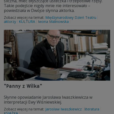
śliczna, mieć błyszczące usteczka i trzepotliwe rzęsy.
Takie podejście nigdy mnie nie interesowało –
powiedziała w Dwójce słynna aktorka.
Zobacz więcej na temat:
Międzynarodowy Dzień Teatru
aktorzy
KULTURA
Iwona Malinowska
"Panny z Wilka"
Słynne opowiadanie Jarosława Iwaszkiewicza w
interpretacji Ewy Wiśniewskiej.
Zobacz więcej na temat:
Jarosław Iwaszkiewicz
literatura
KSIĄŻKA