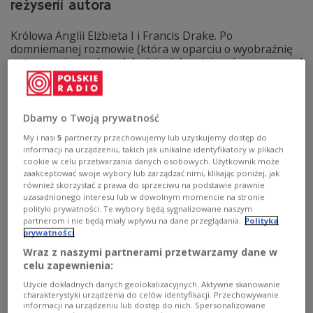
reżyserii autora
Królowa Anglii Elżbieta I i Francis Drake. Po
domniemanej rozmowie (która w oparciu o wyobraźnię
autora, najprawdopodobniej miała miejsce jeszcze przed
oficjalną audiencją) został Sir Francis' em oraz
Admirałem i dowódcą angielskiej floty. "Złota łania" to
opowieść o samotności władzy i podejmowania decyzji.
Drake powraca do Anglii na swoim okręcie Złota łania.
Dbamy o Twoją prywatność
Przywozi zdobyte na Hiszpanach skarby przewyższające
My i nasi
5
partnerzy przechowujemy lub uzyskujemy dostęp do
dochód Anglii. Elżbieta rządzi krajem wstrząsanym
informacji na urządzeniu, takich jak unikalne identyfikatory w plikach
wewnętrznymi i zewnętrznymi konfliktami. Drake
cookie w celu przetwarzania danych osobowych. Użytkownik może
przepłynął dookoła globu zmagając się z potęgą
zaakceptować swoje wybory lub zarządzać nimi, klikając poniżej, jak
żywiołów. Obydwoje bardzo rzadko mogą pozwolić sobie
również skorzystać z prawa do sprzeciwu na podstawie prawnie
na otwartą, szczerą rozmowę. Reżyseria: Roman
uzasadnionego interesu lub w dowolnym momencie na stronie
Dziewoński. Reżyseria dźwięku: Andrzej Brzoska.
polityki prywatności. Te wybory będą sygnalizowane naszym
Muzyka: Piotr Dziewoński. Obsada: Ewa Wiśniewska,
partnerom i nie będą miały wpływu na dane przeglądania.
Polityka
Przemysław Bluszcz
prywatności
Wraz z naszymi partnerami przetwarzamy dane w
Zobacz więcej na temat:
Roman Dziewoński
Przemysław Bluszcz
celu zapewnienia:
Użycie dokładnych danych geolokalizacyjnych. Aktywne skanowanie
charakterystyki urządzenia do celów identyfikacji. Przechowywanie
informacji na urządzeniu lub dostęp do nich. Spersonalizowane