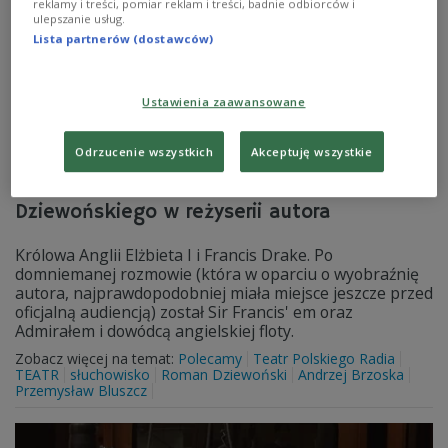
reklamy i treści, pomiar reklam i treści, badnie odbiorców i
ulepszanie usług.
Lista partnerów (dostawców)
Ustawienia zaawansowane
Odrzucenie wszystkich
Akceptuję wszystkie
"Złota Łania". Słuchowisko Romana
Dziewońskiego w reżyserii autora
Królowa Anglii Elżbieta I i Francis Drake. Po
domniemanej rozmowie (która w oparciu o wyobraźnię
autora, najprawdopodobniej miała miejsce jeszcze przed
oficjalną audiencją) został Sir Francis' em oraz
Admirałem i dowódcą angielskiej floty.
Zobacz więcej na temat:
Polecamy
Teatr Polskiego Radia
TEATR
słuchowisko
Roman Dziewoński
Andrzej Brzoska
Przemysław Bluszcz