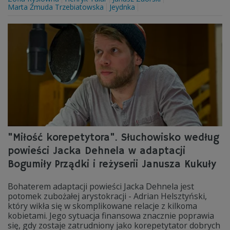
Marta Żmuda Trzebiatowska
Jeydnka
"Miłość korepetytora". Słuchowisko według
powieści Jacka Dehnela w adaptacji
Bogumiły Prządki i reżyserii Janusza Kukuły
Bohaterem adaptacji powieści Jacka Dehnela jest
potomek zubożałej arystokracji - Adrian Helsztyński,
który wikła się w skomplikowane relacje z kilkoma
kobietami. Jego sytuacja finansowa znacznie poprawia
się, gdy zostaje zatrudniony jako korepetytator dobrych