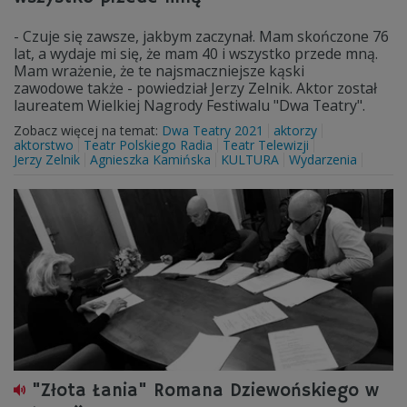
- Czuje się zawsze, jakbym zaczynał. Mam skończone 76
lat, a wydaje mi się, że mam 40 i wszystko przede mną.
Mam wrażenie, że te najsmaczniejsze kąski
zawodowe także - powiedział Jerzy Zelnik. Aktor został
laureatem Wielkiej Nagrody Festiwalu "Dwa Teatry".
Zobacz więcej na temat:
Dwa Teatry 2021
aktorzy
aktorstwo
Teatr Polskiego Radia
Teatr Telewizji
Jerzy Zelnik
Agnieszka Kamińska
KULTURA
Wydarzenia
"Złota Łania" Romana Dziewońskiego w