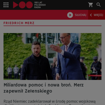
shopping_cart



SŁUCHAJ
WIĘCEJ

FRIEDRICH MERZ
Miliardowa pomoc i nowa broń. Merz
zapewnił Zełenskiego
Rząd Niemiec zadeklarował w środę pomoc wojskową