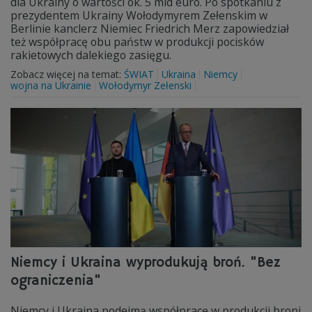
dla Ukrainy o wartości ok. 5 mld euro. Po spotkaniu z
prezydentem Ukrainy Wołodymyrem Zełenskim w
Berlinie kanclerz Niemiec Friedrich Merz zapowiedział
też współpracę obu państw w produkcji pocisków
rakietowych dalekiego zasięgu.
Zobacz więcej na temat:
ŚWIAT
Ukraina
Niemcy
wojna na Ukrainie
Wołodymyr Zełenski
Niemcy i Ukraina wyprodukują broń. "Bez
ograniczenia"
Niemcy i Ukraina podejmą współpracę w produkcji broni