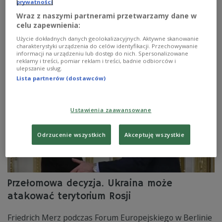
prywatności
ostrożnego poprzednika Olafa Scholza - piszą media.
Wraz z naszymi partnerami przetwarzamy dane w
Merz skrytykował działania Izraela w Strefie Gazy i
celu zapewnienia:
ogłosił, że Ukraina może korzystać z dostarczanej jej
broni bez ograniczeń co do zasięgu.
Użycie dokładnych danych geolokalizacyjnych. Aktywne skanowanie
charakterystyki urządzenia do celów identyfikacji. Przechowywanie
Zobacz więcej na temat:
ŚWIAT
Niemcy
Europa
polityka
informacji na urządzeniu lub dostęp do nich. Spersonalizowane
Ukraina
Olaf Scholz
reklamy i treści, pomiar reklam i treści, badnie odbiorców i
ulepszanie usług.
Lista partnerów (dostawców)
Ustawienia zaawansowane
Odrzucenie wszystkich
Akceptuję wszystkie
Przełomowa decyzja. Ukraina może
atakować terytorium Rosji
Friedrich Merz podczas Forum Europejskiego w Berlinie