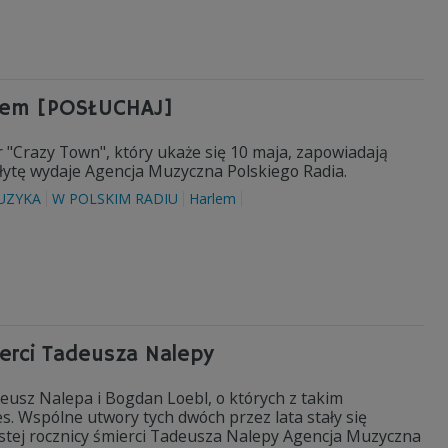
rlem [POSŁUCHAJ]
r "Crazy Town", który ukaże się 10 maja, zapowiadają
 płytę wydaje Agencja Muzyczna Polskiego Radia.
UZYKA
W POLSKIM RADIU
Harlem
ierci Tadeusza Nalepy
eusz Nalepa i Bogdan Loebl, o których z takim
s. Wspólne utwory tych dwóch przez lata stały się
tej rocznicy śmierci Tadeusza Nalepy Agencja Muzyczna