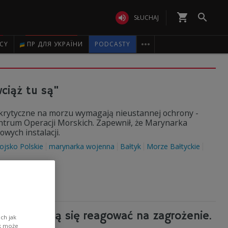
shopping_cart


SŁUCHAJ

ICY
ПР ДЛЯ УКРАЇНИ
PODCASTY
ciąż tu są"
je krytyczne na morzu wymagają nieustannej ochrony -
entrum Operacji Morskich. Zapewnił, że Marynarka
wych instalacji.
ojsko Polskie
marynarka wojenna
Bałtyk
Morze Bałtyckie
odzież uczą się reagować na zagrożenie.
ch jak
ik może