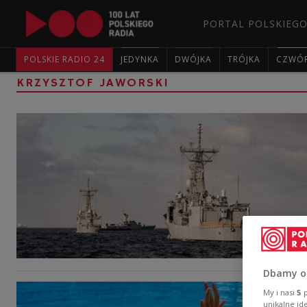
PORTAL POLSKIEGO
POLSKIE RADIO 24
JEDYNKA
DWÓJKA
TRÓJKA
CZWÓ
KRZYSZTOF JAWORSKI
Dbamy o
My i nasi
5
p
unikalne id