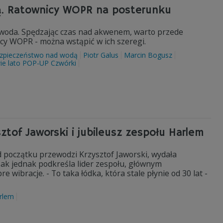
ą. Ratownicy WOPR na posterunku
o woda. Spędzając czas nad akwenem, warto przede
cy WOPR - można wstąpić w ich szeregi.
zpieczeństwo nad wodą
Piotr Galus
Marcin Bogusz
ie lato POP-UP Czwórki
sztof Jaworski i jubileusz zespołu Harlem
od początku przewodzi Krzysztof Jaworski, wydała
 Jak jednak podkreśla lider zespołu, głównym
 wibracje. - To taka łódka, która stale płynie od 30 lat -
rlem