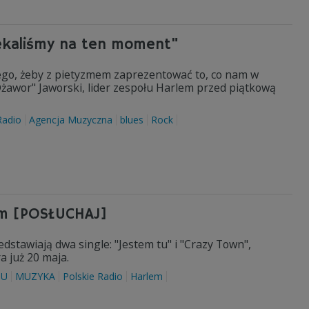
ekaliśmy na ten moment"
ego, żeby z pietyzmem zaprezentować to, co nam w
Dżawor" Jaworski, lider zespołu Harlem przed piątkową
Radio
Agencja Muzyczna
blues
Rock
em [POSŁUCHAJ]
stawiają dwa single: "Jestem tu" i "Crazy Town",
 już 20 maja.
IU
MUZYKA
Polskie Radio
Harlem