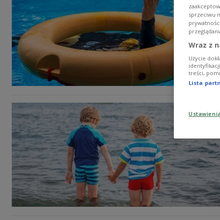
zaakceptowa
sprzeciwu 
prywatnośc
przeglądani
Wraz z n
Użycie dokł
identyfikac
treści, pom
Lista par
Ustawieni