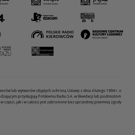
utworów lub wytworów objętych ochroną Ustawy z dnia 4 lutego 1994 r. o
dzającym przysługują Polskiemu Radiu S.A. w likwidacji lub podmiotom
części, jak i w całości jest zabronione bez uprzedniej pisemnej zgody