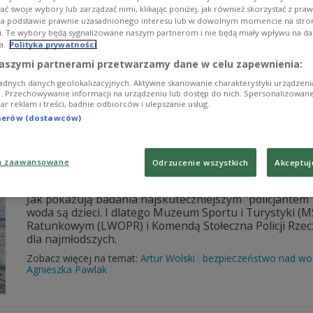
Jak?
ć swoje wybory lub zarządzać nimi, klikając poniżej, jak również skorzystać z pra
na podstawie prawnie uzasadnionego interesu lub w dowolnym momencie na stroni
W te wakacje najmłodsi mogą brać udział w akcjach zw
i. Te wybory będą sygnalizowane naszym partnerom i nie będą miały wpływu na d
wysokości zadania, aby uczyć, jak skutecznie wezwać 
a.
Polityka prywatności
reanimacji i żeby nie stracić głowy w sytuacji zagrożen
aszymi partnerami przetwarzamy dane w celu zapewnienia:
Puszkarski z Muzeum Sportu i Turystyki. O czym należ
adnych danych geolokalizacyjnych. Aktywne skanowanie charakterystyki urządzen
Zobacz więcej na temat:
Artur Wolski
WOPR
Muzeum Sportu i
ji. Przechowywanie informacji na urządzeniu lub dostęp do nich. Spersonalizowane
Aleksandra Wasiak
Agnieszka Pawlak
bezpieczeństwo nad w
iar reklam i treści, badnie odbiorców i ulepszanie usług.
tnerów (dostawców)
Bezpieczeństwo nad wodą
a zaawansowane
Odrzucenie wszystkich
Akceptuj
Trzy podmioty są autorami programu informacyjno-edu
Jak pokazują badania najskuteczniejszym "policjante
woda są dzieci. I dlatego Muzeum Sportu i Turystyki
Ratunkowym (LWOPR) i Komendą Stołeczna Policji Rzecz
dla najmłodszych.
Zobacz więcej na temat:
Artur Wolski
bezpieczeństwo nad wo
Agnieszka Pawlak