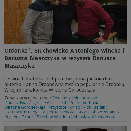
Ordonka". Słuchowisko Antoniego Wincha i
Dariusza Błaszczyka w reżyserii Dariusza
Błaszczyka
Główną bohaterką jest przedwojenna pieśniarka i
aktorka Hanna Ordonówna zwana popularnie Ordonką.
W tej roli znakomita Wiktoria Gorodeckaja.
Zobacz więcej na temat:
Polecamy
słuchowisko
Dariusz Błaszczyk
TEATR
Teatr Polskiego Radia
Wiktoria Gorodeckaja
Krzysztof Tyniec
Piotr Bajtlik
Stanisław Brudny
Kacper Kuszewski
Krzysztof Szczepaniak
Krystyna Tkacz
Zdzisław Wardejn
Mirosław Wieprzewski