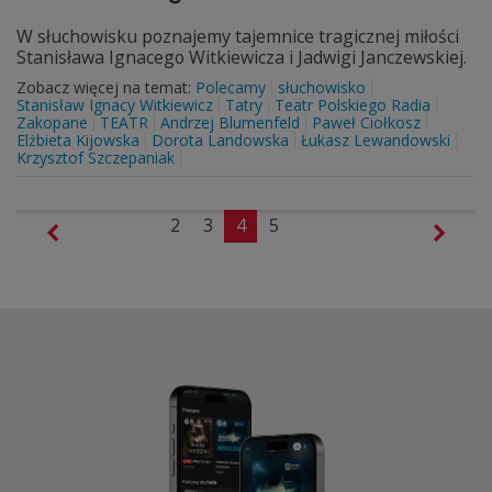
W słuchowisku poznajemy tajemnice tragicznej miłości
Stanisława Ignacego Witkiewicza i Jadwigi Janczewskiej.
Zobacz więcej na temat:
Polecamy
słuchowisko
Stanisław Ignacy Witkiewicz
Tatry
Teatr Polskiego Radia
Zakopane
TEATR
Andrzej Blumenfeld
Paweł Ciołkosz
Elżbieta Kijowska
Dorota Landowska
Łukasz Lewandowski
Krzysztof Szczepaniak
2
3
4
5