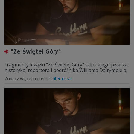
"Ze Świętej Góry"
Fragmenty książki "Ze Świętej Góry" szkockiego pisarza,
historyka, reportera i podróżnika Williama Dalrymple'a.
Zobacz więcej na temat:
literatura