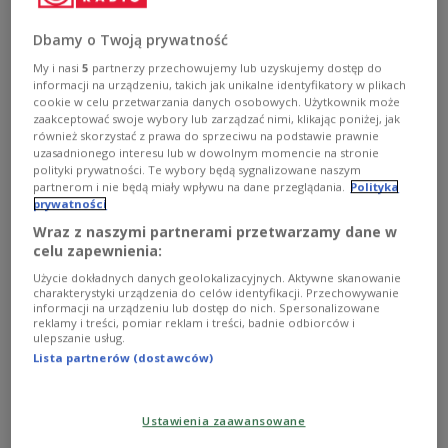
Dbamy o Twoją prywatność
My i nasi
5
partnerzy przechowujemy lub uzyskujemy dostęp do
informacji na urządzeniu, takich jak unikalne identyfikatory w plikach
cookie w celu przetwarzania danych osobowych. Użytkownik może
zaakceptować swoje wybory lub zarządzać nimi, klikając poniżej, jak
również skorzystać z prawa do sprzeciwu na podstawie prawnie
uzasadnionego interesu lub w dowolnym momencie na stronie
polityki prywatności. Te wybory będą sygnalizowane naszym
"Syberyjski legion". Słuchowisko Zbigniewa
partnerom i nie będą miały wpływu na dane przeglądania.
Polityka
prywatności
Moskala w reżyserii Jacka Raginisa-
Wraz z naszymi partnerami przetwarzamy dane w
Królikiewicza
celu zapewnienia:
Użycie dokładnych danych geolokalizacyjnych. Aktywne skanowanie
Słuchowisko przedstawia losy zapomnianego dziś
charakterystyki urządzenia do celów identyfikacji. Przechowywanie
ostatniego w XIX wieku polskiego powstania -
informacji na urządzeniu lub dostęp do nich. Spersonalizowane
powstania zabajkalskiego w 1866 roku.
reklamy i treści, pomiar reklam i treści, badnie odbiorców i
ulepszanie usług.
Zobacz więcej na temat:
Polecamy
słuchowisko
Lista partnerów (dostawców)
Jacek Raginis-Królikiewicz
TEATR
Teatr Polskiego Radia
Mariusz Bonaszewski
Tomasz Borkowski
Mateusz Weber
Robert Czebotar
jarosław gajewski
Andrzej Mastalerz
Rafał Zawierucha
Marcin Troński
Ustawienia zaawansowane