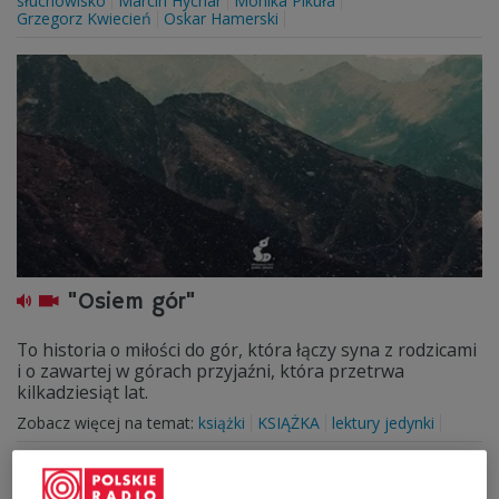
słuchowisko
Marcin Hycnar
Monika Pikuła
Grzegorz Kwiecień
Oskar Hamerski
"Osiem gór"
To historia o miłości do gór, która łączy syna z rodzicami
i o zawartej w górach przyjaźni, która przetrwa
kilkadziesiąt lat.
Zobacz więcej na temat:
książki
KSIĄŻKA
lektury jedynki