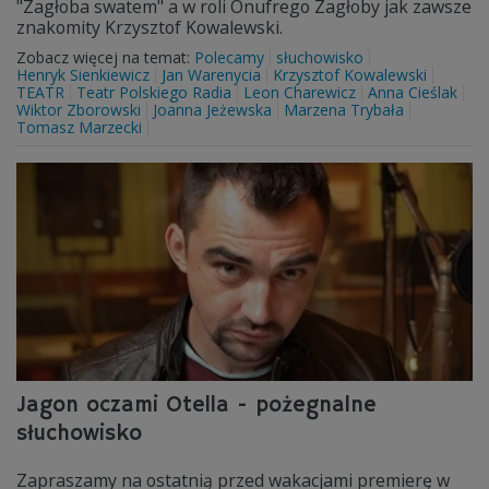
"Zagłoba swatem" a w roli Onufrego Zagłoby jak zawsze
znakomity Krzysztof Kowalewski.
Zobacz więcej na temat:
Polecamy
słuchowisko
Henryk Sienkiewicz
Jan Warenycia
Krzysztof Kowalewski
TEATR
Teatr Polskiego Radia
Leon Charewicz
Anna Cieślak
Wiktor Zborowski
Joanna Jeżewska
Marzena Trybała
Tomasz Marzecki
Jagon oczami Otella - pożegnalne
słuchowisko
Zapraszamy na ostatnią przed wakacjami premierę w