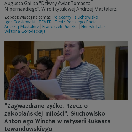
Augusta Gailita "Dziwny świat Tomasza
Nipernaadiego". W roli tytułowej Andrzej Mastalerz.
Zobacz więcej na temat:
Polecamy
słuchowisko
Igor Gorzkowski
TEATR
Teatr Polskiego Radia
Andrzej Mastalerz
Franciszek Pieczka
Henryk Talar
Wiktoria Gorodeckaja
"Zagwazdrane żyćko. Rzecz o
zakopiańskiej miłości". Słuchowisko
Antoniego Wincha w reżyserii Łukasza
Lewandowskiego