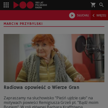
shopping_cart



SŁUCHAJ
WIĘCEJ

MARCIN PRZYBYLSKI
Radiowa opowieść o Wierze Gran
Zapraszamy na słuchowisko "Pieśń ujdzie cało" na
motywach powieści Remigiusza Grzeli pt. "Bądź moim
Bogiem". W roli głównej Barbara Krafftówna.