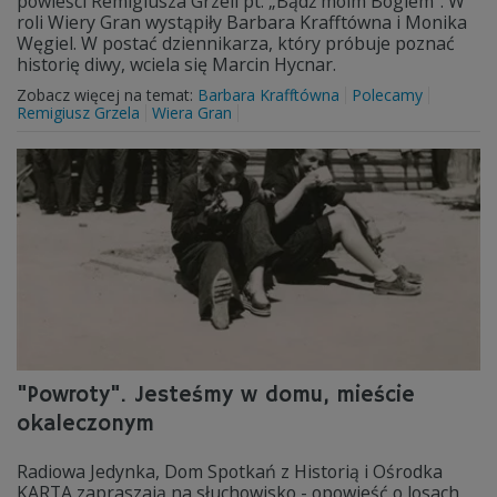
powieści Remigiusza Grzeli pt. „Bądź moim Bogiem". W
roli Wiery Gran wystąpiły Barbara Krafftówna i Monika
Węgiel. W postać dziennikarza, który próbuje poznać
historię diwy, wciela się Marcin Hycnar.
Zobacz więcej na temat:
Barbara Krafftówna
Polecamy
Remigiusz Grzela
Wiera Gran
"Powroty". Jesteśmy w domu, mieście
okaleczonym
Radiowa Jedynka, Dom Spotkań z Historią i Ośrodka
KARTA zapraszają na słuchowisko - opowieść o losach