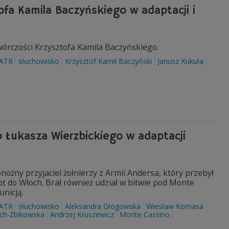
ofa Kamila Baczyńskiego w adaptacji i
wórczości Krzysztofa Kamila Baczyńskiego.
ATR
słuchowisko
Krzysztof Kamil Baczyński
Janusz Kukuła
o Łukasza Wierzbickiego w adaptacji
ożny przyjaciel żołnierzy z Armii Andersa, który przebył
ipt do Włoch. Brał również udział w bitwie pod Monte
unicją.
ATR
słuchowisko
Aleksandra Głogowska
Wiesław Komasa
ch-Żbikowska
Andrzej Kruszewicz
Monte Cassino