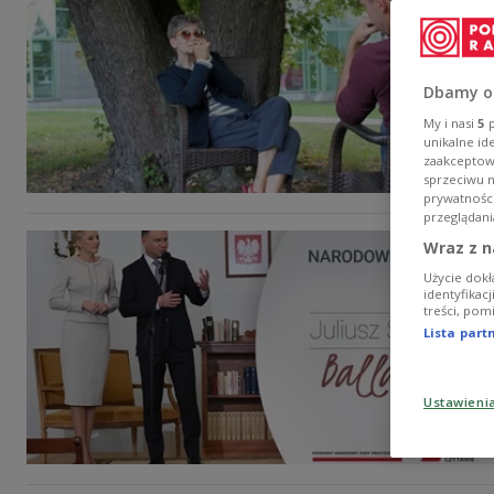
Dbamy o
My i nasi
5
p
unikalne id
zaakceptowa
sprzeciwu 
prywatnośc
przeglądani
Wraz z n
Użycie dokł
identyfikac
treści, pom
Lista par
Ustawieni