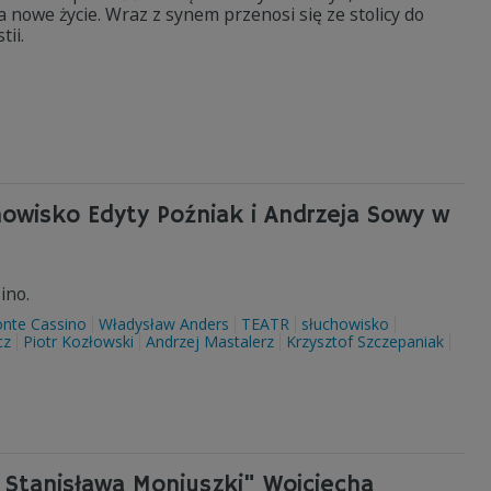
nowe życie. Wraz z synem przenosi się ze stolicy do
tii.
howisko Edyty Poźniak i Andrzeja Sowy w
ino.
nte Cassino
Władysław Anders
TEATR
słuchowisko
cz
Piotr Kozłowski
Andrzej Mastalerz
Krzysztof Szczepaniak
a Stanisława Moniuszki" Wojciecha