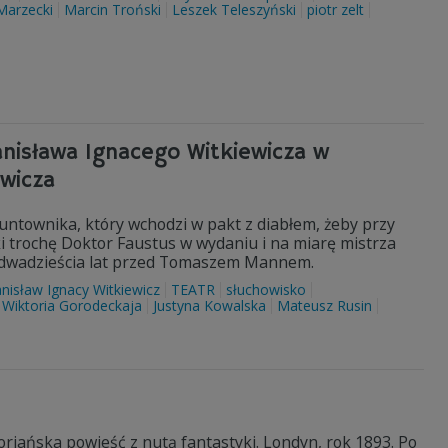
arzecki
Marcin Troński
Leszek Teleszyński
piotr zelt
anisława Ignacego Witkiewicza w
owicza
untownika, który wchodzi w pakt z diabłem, żeby przy
i trochę Doktor Faustus w wydaniu i na miarę mistrza
ie dwadzieścia lat przed Tomaszem Mannem.
anisław Ignacy Witkiewicz
TEATR
słuchowisko
Wiktoria Gorodeckaja
Justyna Kowalska
Mateusz Rusin
riańska powieść z nutą fantastyki. Londyn, rok 1893. Po