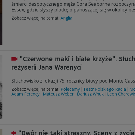
śmierci despotycznego męża Cora Seaborne rozpoczyna 
Essex, gdzie słyszy plotkę o panoszącej się w okolicy bes
Zobacz więcej na temat:
Anglia
"Czerwone maki i białe krzyże". Słuc
reżyserii Jana Warenyci
Słuchowisko z okazji 75. rocznicy bitwy pod Monte Cass
Zobacz więcej na temat:
Polecamy
Teatr Polskiego Radia
Mo
Adam Ferency
Mateusz Weber
Dariusz Wnuk
Leon Charewi
"Dwór nie taki straszny. Sceny z życi