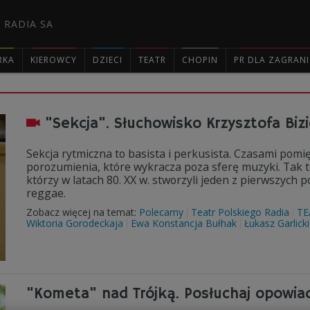
 RADIA SA
RKA
KIEROWCY
DZIECI
TEATR
CHOPIN
PR DLA ZAGRAN

"Sekcja". Słuchowisko Krzysztofa Bizi
Sekcja rytmiczna to basista i perkusista. Czasami pomię
porozumienia, które wykracza poza sferę muzyki. Tak t
którzy w latach 80. XX w. stworzyli jeden z pierwszych
reggae.
Zobacz więcej na temat:
Polecamy
Teatr Polskiego Radia
TE
Wiktoria Gorodeckaja
Ewa Konstancja Bułhak
Łukasz Garlicki
"Kometa" nad Trójką. Posłuchaj opowia