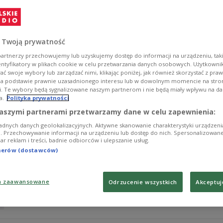
W porze przedpołudniowej przypominamy polskie opowi
Sławomira Mrożka, do którego powrócimy jeszcze w paźd
międzywojennego i po raz pierwszy proponujemy dłużs
 Twoją prywatność
Zobacz więcej na temat:
Barbara Marcinik
Wojciech Dorosz
artnerzy przechowujemy lub uzyskujemy dostęp do informacji na urządzeniu, taki
entyfikatory w plikach cookie w celu przetwarzania danych osobowych. Użytkown
ć swoje wybory lub zarządzać nimi, klikając poniżej, jak również skorzystać z pra
na podstawie prawnie uzasadnionego interesu lub w dowolnym momencie na stroni
i. Te wybory będą sygnalizowane naszym partnerom i nie będą miały wpływu na d
a.
Polityka prywatności
Narodowe Czytanie "Balladyny". Bajka d
aszymi partnerami przetwarzamy dane w celu zapewnienia:
adnych danych geolokalizacyjnych. Aktywne skanowanie charakterystyki urządzen
Do zwyczaju już weszło, że w każdą pierwszą sobotę wr
ji. Przechowywanie informacji na urządzeniu lub dostęp do nich. Spersonalizowane
iar reklam i treści, badnie odbiorców i ulepszanie usług.
promująca czytelnictwo i przypominająca najważniejsze 
dziewiątą edycję, a lekturą jest "Balladyna" Juliusza Sł
tnerów (dostawców)
Zobacz więcej na temat:
Martyna Podolska
Janusz Kukuła
Te
a zaawansowane
Odrzucenie wszystkich
Akceptuj