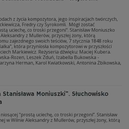
dach z życia kompozytora, jego inspiracjach twórczych,
ckiewicza, Fredry czy Syrokomli. Mógł zostać
ostą uciechę, co troski przegoni". Stanisław Moniuszko
 Aleksandry z Mullerów, przyszłej żony, którą
omu zajezdnego swoich teściów, 7 stycznia 1848 roku
lka", która przyniosła kompozytorowi w przyszłości
ojciech Markiewicz. Reżyseria dźwięku: Maciej Kubera.
jowska-Rozen, Leszek Zduń, Izabella Bukowska -
arzyna Herman, Karol Kwiatkowski, Antonina Żbikowska,
ia Stanisława Moniuszki". Słuchowisko
a
niosącej "prostą uciechę, co troski przegoni”. Stanisław
ej w Wilnie Aleksandry z Mullerów, przyszłej żony, którą