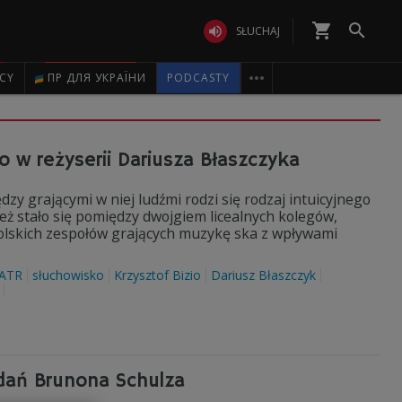
shopping_cart


SŁUCHAJ

ICY
ПР ДЛЯ УКРАЇНИ
PODCASTY
o w reżyserii Dariusza Błaszczyka
dzy grającymi w niej ludźmi rodzi się rodzaj intuicyjnego
eż stało się pomiędzy dwojgiem licealnych kolegów,
 polskich zespołów grających muzykę ska z wpływami
ATR
słuchowisko
Krzysztof Bizio
Dariusz Błaszczyk
dań Brunona Schulza