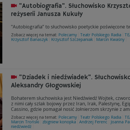
"Autobiografia". Słuchowisko Krzyszt
reżyserii Janusza Kukuły
"Autobiografia” to słuchowisko poetyckie poświęcone t
Zobacz więcej na temat:
Polecamy
Teatr Polskiego Radia
TE
Krzysztof Banaszyk
Krzysztof Szczepaniak
Marcin Kwaśny
"Dziadek i niedźwiadek". Słuchowisk
Aleksandry Głogowskiej
Bohaterem słuchowiska jest Niedźwiedź Wojtek, czworon
z nimi cały szlak bojowy przez Iran, Irak, Palestynę, Eg
Cassino, gdzie pomagał nosić żołnierzom skrzynie z am
Zobacz więcej na temat:
Polecamy
Teatr Polskiego Radia
TE
Marcin Troński
zbigniew konopka
Andrzej Ferenc
Joanna Pa
niedźwiedź