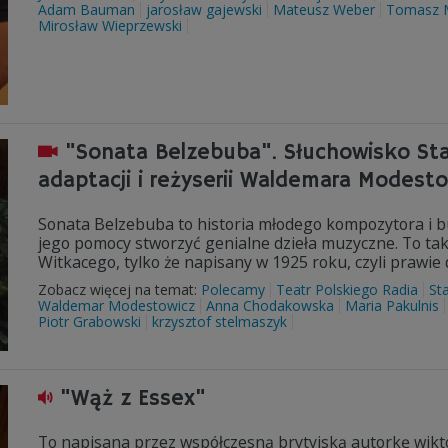
Adam Bauman
jarosław gajewski
Mateusz Weber
Tomasz M
Mirosław Wieprzewski
"Sonata Belzebuba". Słuchowisko St
adaptacji i reżyserii Waldemara Modest
Sonata Belzebuba to historia młodego kompozytora i b
jego pomocy stworzyć genialne dzieła muzyczne. To tak
Witkacego, tylko że napisany w 1925 roku, czyli praw
Zobacz więcej na temat:
Polecamy
Teatr Polskiego Radia
St
Waldemar Modestowicz
Anna Chodakowska
Maria Pakulnis
Piotr Grabowski
krzysztof stelmaszyk
"Wąż z Essex"
To napisana przez współczesną brytyjską autorkę wikto