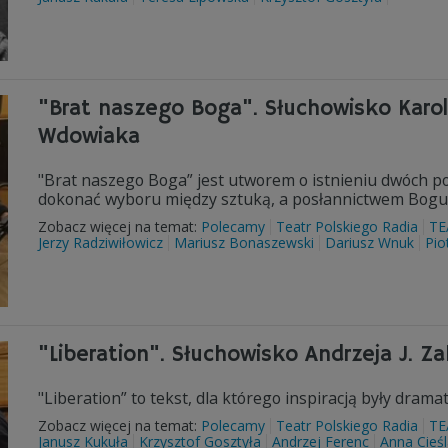
"Brat naszego Boga". Słuchowisko Karola
Wdowiaka
"Brat naszego Boga” jest utworem o istnieniu dwóch p
dokonać wyboru między sztuką, a posłannictwem Bogu
Zobacz więcej na temat:
Polecamy
Teatr Polskiego Radia
TE
Jerzy Radziwiłowicz
Mariusz Bonaszewski
Dariusz Wnuk
Pio
"Liberation". Słuchowisko Andrzeja J. Z
"Liberation” to tekst, dla którego inspiracją były dram
Zobacz więcej na temat:
Polecamy
Teatr Polskiego Radia
TE
Janusz Kukuła
Krzysztof Gosztyła
Andrzej Ferenc
Anna Cieś