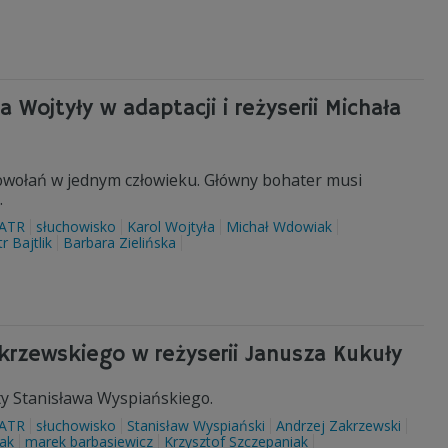
 Wojtyły w adaptacji i reżyserii Michała
owołań w jednym człowieku. Główny bohater musi
.
ATR
słuchowisko
Karol Wojtyła
Michał Wdowiak
tr Bajtlik
Barbara Zielińska
akrzewskiego w reżyserii Janusza Kukuły
aty Stanisława Wyspiańskiego.
ATR
słuchowisko
Stanisław Wyspiański
Andrzej Zakrzewski
lak
marek barbasiewicz
Krzysztof Szczepaniak