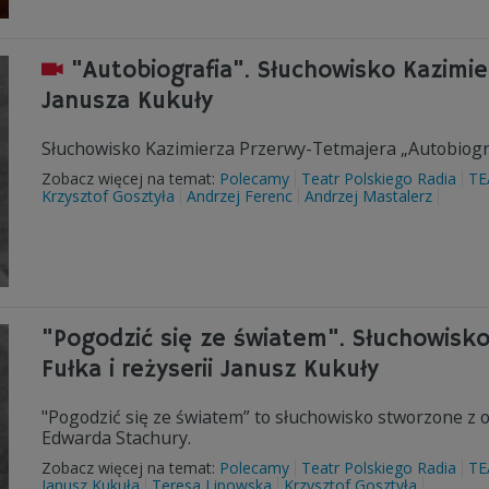
"Autobiografia". Słuchowisko Kazimie
Janusza Kukuły
Słuchowisko Kazimierza Przerwy-Tetmajera „Autobiograf
Zobacz więcej na temat:
Polecamy
Teatr Polskiego Radia
TE
Krzysztof Gosztyła
Andrzej Ferenc
Andrzej Mastalerz
"Pogodzić się ze światem". Słuchowisko
Fułka i reżyserii Janusz Kukuły
"Pogodzić się ze światem” to słuchowisko stworzone z ok
Edwarda Stachury.
Zobacz więcej na temat:
Polecamy
Teatr Polskiego Radia
TE
Janusz Kukuła
Teresa Lipowska
Krzysztof Gosztyła