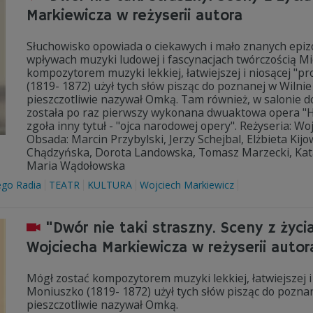
Markiewicza w reżyserii autora
Słuchowisko opowiada o ciekawych i mało znanych epizo
wpływach muzyki ludowej i fascynacjach twórczością Mi
kompozytorem muzyki lekkiej, łatwiejszej i niosącej "pr
(1819- 1872) użył tych słów pisząc do poznanej w Wilnie
pieszczotliwie nazywał Omką. Tam również, w salonie d
została po raz pierwszy wykonana dwuaktowa opera "Ha
zgoła inny tytuł - "ojca narodowej opery". Reżyseria: W
Obsada: Marcin Przybylski, Jerzy Schejbal, Elżbieta Ki
Chądzyńska, Dorota Landowska, Tomasz Marzecki, Kat
Maria Wądołowska
ego Radia
TEATR
KULTURA
Wojciech Markiewicz
"Dwór nie taki straszny. Sceny z życ
Wojciecha Markiewicza w reżyserii autor
Mógł zostać kompozytorem muzyki lekkiej, łatwiejszej i 
Moniuszko (1819- 1872) użył tych słów pisząc do poznan
pieszczotliwie nazywał Omką.