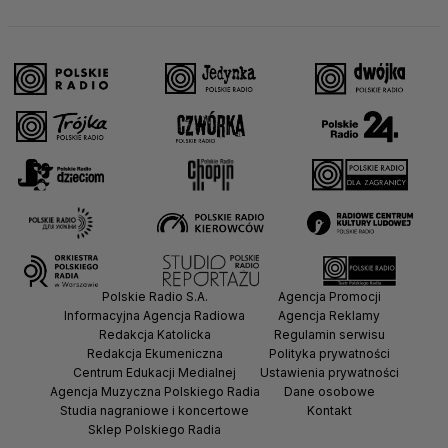
Polskie Radio S.A.
Agencja Promocji
Informacyjna Agencja Radiowa
Agencja Reklamy
Redakcja Katolicka
Regulamin serwisu
Redakcja Ekumeniczna
Polityka prywatności
Centrum Edukacji Medialnej
Ustawienia prywatności
Agencja Muzyczna Polskiego Radia
Dane osobowe
Studia nagraniowe i koncertowe
Kontakt
Sklep Polskiego Radia