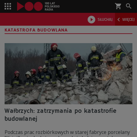
shopping_cart



SŁUCHAJ
WIĘCEJ

KATASTROFA BUDOWLANA
Wałbrzych: zatrzymania po katastrofie
budowlanej
Podczas prac rozbiórkowych w starej fabryce porcelany