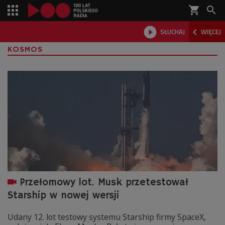
shopping_cart



SŁUCHAJ
WIĘCEJ

KOSMOS
Przełomowy lot. Musk przetestował
Starship w nowej wersji
Udany 12. lot testowy systemu Starship firmy SpaceX,