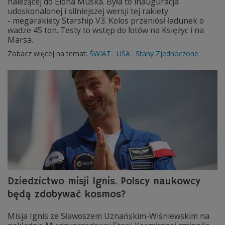
należącej do Elona Muska. Była to inauguracja
udoskonalonej i silniejszej wersji tej rakiety
- megarakiety Starship V3. Kolos przeniósł ładunek o
wadze 45 ton. Testy to wstęp do lotów na Księżyc i na
Marsa.
Zobacz więcej na temat:
ŚWIAT
USA
Stany Zjednoczone
Dziedzictwo misji Ignis. Polscy naukowcy
będą zdobywać kosmos?
Misja Ignis ze Sławoszem Uznańskim-Wiśniewskim na