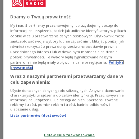
pokazują wyraźny wzrost jasności Ziemi w nocy, przy
jednoczesnym silnym zróżnicowaniu regionalnym.
Dbamy o Twoją prywatność
Globalna emisja światła nocnego zwiększyła się o 34
proc., ale część obszarów uległa przyciemnieniu.
My i nasi
5
partnerzy przechowujemy lub uzyskujemy dostęp do
informacji na urządzeniu, takich jak unikalne identyfikatory w plikach
Zobacz więcej na temat:
NASA
ŚWIAT
Ziemia
NAUKA
cookie w celu przetwarzania danych osobowych. Użytkownik może
badanie
zaakceptować swoje wybory lub zarządzać nimi, klikając poniżej, jak
również skorzystać z prawa do sprzeciwu na podstawie prawnie
uzasadnionego interesu lub w dowolnym momencie na stronie
polityki prywatności. Te wybory będą sygnalizowane naszym
partnerom i nie będą miały wpływu na dane przeglądania.
Polityka
prywatności
Wraz z naszymi partnerami przetwarzamy dane w
celu zapewnienia:
Użycie dokładnych danych geolokalizacyjnych. Aktywne skanowanie
charakterystyki urządzenia do celów identyfikacji. Przechowywanie
informacji na urządzeniu lub dostęp do nich. Spersonalizowane
reklamy i treści, pomiar reklam i treści, badnie odbiorców i
ulepszanie usług.
Bezpieczeństwo - wyzwanie łączące
Lista partnerów (dostawców)
polską i litewską branżę kosmiczną
Ustawienia zaawansowane
Położenie geograficzne wiąże Polskę i Litwę - jesteśmy