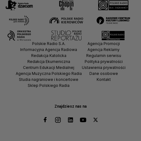
Polskie Radio S.A.
Agencja Promocji
Informacyjna Agencja Radiowa
Agencja Reklamy
Redakcja Katolicka
Regulamin serwisu
Redakcja Ekumeniczna
Polityka prywatności
Centrum Edukacji Medialnej
Ustawienia prywatności
Agencja Muzyczna Polskiego Radia
Dane osobowe
Studia nagraniowe i koncertowe
Kontakt
Sklep Polskiego Radia
Znajdziesz nas na