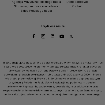
Agencja Muzyczna Polskiego Radia
Dane osobowe
Studia nagraniowe i koncertowe
Kontakt
Sklep Polskiego Radia
Znajdziesz nas na
Treści, znajdujące się w serwisie polskieradio.pl, w tym wszystkie materiały i ich
części oraz poszczególne elementy samego serwisu mają charakter utworów
lub wytworów objętych ochroną Ustawy z dnia 4 lutego 1994 r. o prawie
autorskim i prawach pokrewnych lub Ustawy z dnia 30 czerwca 2000 r. Prawo
własności przemysłowej. Prawa o których mowa w zdaniu poprzedzającym
przysługują Polskiemu Radiu S.A. w likwidacji lub podmiotom trzecim.
Jakiekolwiek kopiowanie, zapisywanie, powielanie, reprodukowanie oraz
rozpowszechnianie materiałów zamieszczonych w serwisie, zarówno w części,
jak i w całości jest zabronione bez uprzedniej pisemnej zgody uprawnionego.