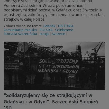
kończące strajki organizowane przez całe lato na
Pomorzu Zachodnim. Wraz z porozumieniami
podpisanymi dzień później w Gdańsku oraz 3 września
w Jastrzębiu, zakończyły one niemal dwumiesięczną falę
strajków w całej Polsce.
Zobacz więcej na temat:
Gdańsk
HISTORIA
komunikacja miejska
POLSKA
Solidarność
Stocznia Szczecińska
strajki
Szczecin
"Solidaryzujemy się ze strajkującymi w
Gdańsku i w Gdyni". Szczeciński Sierpień
'80