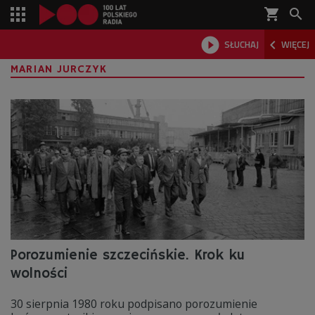
shopping_cart



SŁUCHAJ
WIĘCEJ

MARIAN JURCZYK
Porozumienie szczecińskie. Krok ku
wolności
30 sierpnia 1980 roku podpisano porozumienie