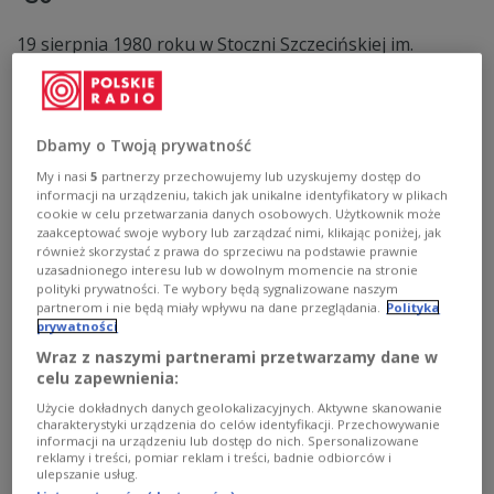
19 sierpnia 1980 roku w Stoczni Szczecińskiej im.
Warskiego powstał Międzyzakładowy Komitet
Strajkowy, jego przewodniczącym wybrano Mariana
Jurczyka. Dzień wcześniej o godz. 10.30 część wydziałów
przerwała pracę. Przed bramą główną zgromadziło się
Dbamy o Twoją prywatność
kilka tysięcy pracowników.
My i nasi
5
partnerzy przechowujemy lub uzyskujemy dostęp do
Zobacz więcej na temat:
Gdańsk
Janusz Marchwiński
informacji na urządzeniu, takich jak unikalne identyfikatory w plikach
Stocznia Szczecińska
Szczecin
sierpień 80
Solidarność
PRL
związki zawodowe
cookie w celu przetwarzania danych osobowych. Użytkownik może
zaakceptować swoje wybory lub zarządzać nimi, klikając poniżej, jak
również skorzystać z prawa do sprzeciwu na podstawie prawnie
uzasadnionego interesu lub w dowolnym momencie na stronie
polityki prywatności. Te wybory będą sygnalizowane naszym
partnerom i nie będą miały wpływu na dane przeglądania.
Polityka
prywatności
Wraz z naszymi partnerami przetwarzamy dane w
celu zapewnienia:
Użycie dokładnych danych geolokalizacyjnych. Aktywne skanowanie
charakterystyki urządzenia do celów identyfikacji. Przechowywanie
informacji na urządzeniu lub dostęp do nich. Spersonalizowane
reklamy i treści, pomiar reklam i treści, badnie odbiorców i
ulepszanie usług.