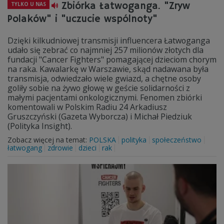
Zbiórka Łatwoganga. "Zryw
TYLKO U NAS
Polaków" i "uczucie wspólnoty"
Dzięki kilkudniowej transmisji influencera Łatwoganga
udało się zebrać co najmniej 257 milionów złotych dla
fundacji "Cancer Fighters" pomagającej dzieciom chorym
na raka. Kawalarkę w Warszawie, skąd nadawana była
transmisja, odwiedzało wiele gwiazd, a chętne osoby
goliły sobie na żywo głowę w geście solidarności z
małymi pacjentami onkologicznymi. Fenomen zbiórki
komentowali w Polskim Radiu 24 Arkadiusz
Gruszczyński (Gazeta Wyborcza) i Michał Piedziuk
(Polityka Insight).
Zobacz więcej na temat:
POLSKA
polityka
społeczeństwo
łatwogang
zdrowie
dzieci
rak