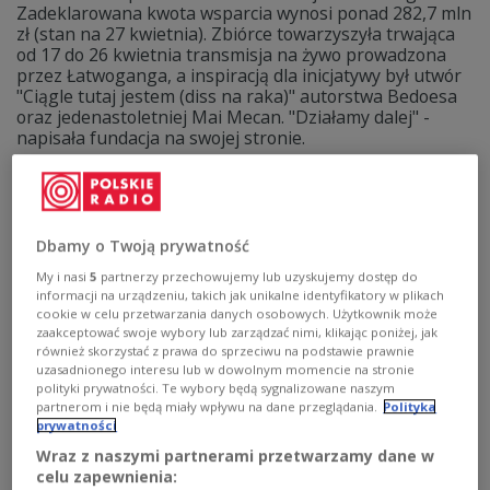
Zadeklarowana kwota wsparcia wynosi ponad 282,7 mln
zł (stan na 27 kwietnia). Zbiórce towarzyszyła trwająca
od 17 do 26 kwietnia transmisja na żywo prowadzona
przez Łatwoganga, a inspiracją dla inicjatywy był utwór
"Ciągle tutaj jestem (diss na raka)" autorstwa Bedoesa
oraz jedenastoletniej Mai Mecan. "Działamy dalej" -
napisała fundacja na swojej stronie.
Zobacz więcej na temat:
POLSKA
społeczeństwo
łatwogang
Bedoes
nowotwory
Dbamy o Twoją prywatność
My i nasi
5
partnerzy przechowujemy lub uzyskujemy dostęp do
informacji na urządzeniu, takich jak unikalne identyfikatory w plikach
cookie w celu przetwarzania danych osobowych. Użytkownik może
zaakceptować swoje wybory lub zarządzać nimi, klikając poniżej, jak
również skorzystać z prawa do sprzeciwu na podstawie prawnie
uzasadnionego interesu lub w dowolnym momencie na stronie
polityki prywatności. Te wybory będą sygnalizowane naszym
partnerom i nie będą miały wpływu na dane przeglądania.
Polityka
prywatności
Wraz z naszymi partnerami przetwarzamy dane w
Lekcja po zbiórce Łatwoganga: każde
celu zapewnienia: