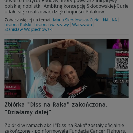
otwarto Instytut Radowy, który powstał z inicjatywy
polskiej noblistki. Ambitną koncepcję Skłodowskiej-Curie
udało się zrealizować dzięki hojności Polaków.
Zobacz więcej na temat:
Maria Skłodowska-Curie
NAUKA
historia Polski
historia warszawy
Warszawa
Stanisław Wojciechowski
Zbiórka "Diss na Raka" zakończona.
"Działamy dalej"
Zbiórki w ramach akcji "Diss na Raka" zostały oficjalnie
zakończone - poinformowała Fundacja Cancer Fighters.