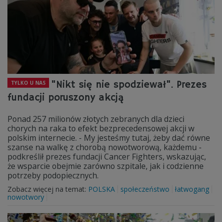
"Nikt się nie spodziewał". Prezes
TYLKO U NAS
fundacji poruszony akcją
Ponad 257 milionów złotych zebranych dla dzieci
chorych na raka to efekt bezprecedensowej akcji w
polskim internecie. - My jesteśmy tutaj, żeby dać równe
szanse na walkę z chorobą nowotworową, każdemu -
podkreślił prezes fundacji Cancer Fighters, wskazując,
że wsparcie obejmie zarówno szpitale, jak i codzienne
potrzeby podopiecznych.
Zobacz więcej na temat:
POLSKA
społeczeństwo
łatwogang
nowotwory