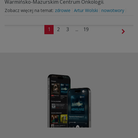
Warmińsko-Mazurskim Centrum Onkologii.
Zobacz więcej na temat:
zdrowie
Artur Wolski
nowotwory
1
2
3
...
19