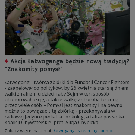
Akcja Łatwoganga będzie nową tradycją?
"Znakomity pomysł"
Łatwogang - twórca zbiórki dla Fundacji Cancer Fighters
- zaapelował do polityków, by 26 kwietnia stał się dniem
walki z rakiem u dzieci i aby Sejm w ten sposób
uhonorował akcję, a także walkę z chorobą toczoną
przez wiele osób. - Pomysł jest znakomity i na pewno
można to powiązać z tą zbiórką - przekonywała w
radiowej Jedynce pediatra i onkolog, a także posłanka
Koalicji Obywatelskiej prof. Alicja Chybicka.
Zobacz więcej na temat:
łatwogang
streaming
pomoc