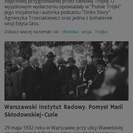
zdjęciowej przygotowanej przez radiową Trójkę. O
wyjątkowym wydarzeniu opowiadały w "Pulsie Trójki"
jego inicjatorka i autorka podcastu "Onko Story"
Agnieszka Trzeciakiewicz oraz jedna z bohaterek
sesji Edyta Głos.
Zobacz więcej na temat:
rak
choroba
sesja
Trójka
Warszawski Instytut Radowy. Pomysł Marii
Skłodowskiej-Curie
29 maja 1932 roku w Warszawie przy ulicy Wawelskiej