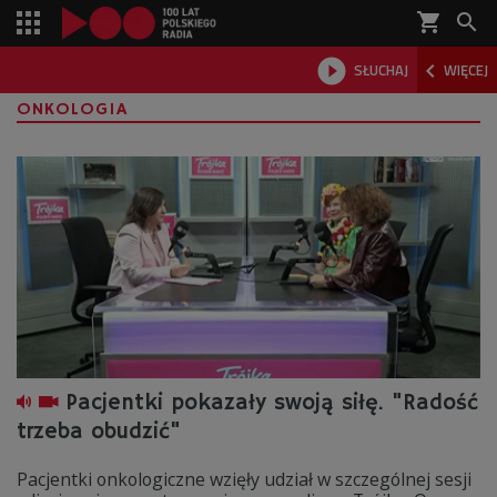
shopping_cart



SŁUCHAJ
WIĘCEJ

ONKOLOGIA
Pacjentki pokazały swoją siłę. "Radość
trzeba obudzić"
Pacjentki onkologiczne wzięły udział w szczególnej sesji