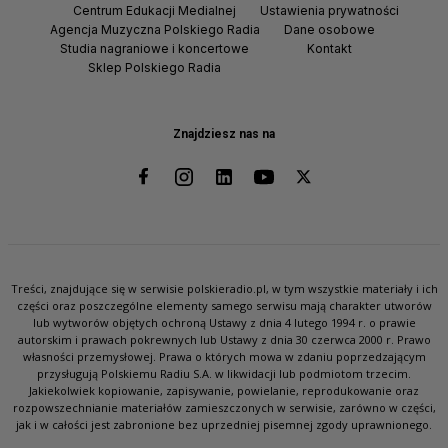
Centrum Edukacji Medialnej
Ustawienia prywatności
Agencja Muzyczna Polskiego Radia
Dane osobowe
Studia nagraniowe i koncertowe
Kontakt
Sklep Polskiego Radia
Znajdziesz nas na
Treści, znajdujące się w serwisie polskieradio.pl, w tym wszystkie materiały i ich
części oraz poszczególne elementy samego serwisu mają charakter utworów
lub wytworów objętych ochroną Ustawy z dnia 4 lutego 1994 r. o prawie
autorskim i prawach pokrewnych lub Ustawy z dnia 30 czerwca 2000 r. Prawo
własności przemysłowej. Prawa o których mowa w zdaniu poprzedzającym
przysługują Polskiemu Radiu S.A. w likwidacji lub podmiotom trzecim.
Jakiekolwiek kopiowanie, zapisywanie, powielanie, reprodukowanie oraz
rozpowszechnianie materiałów zamieszczonych w serwisie, zarówno w części,
jak i w całości jest zabronione bez uprzedniej pisemnej zgody uprawnionego.