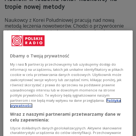
tropie nowej metody
Naukowcy z Korei Południowej pracują nad nową
metodą leczenia nowotworów. Chodzi o przywrócenie
stanu komórek, zajętych nowotworem, do zdrowszego
stadium. Do odkrycia badaczy z optymizmem podchodzi
dr Tiffany Troso-Sandoval, znana brytyjska onkolog.
Zobacz więcej na temat:
zdrowie
medycyna
nowotwory
Dbamy o Twoją prywatność
Korea Południowa
choroba
Polskie Radio 24
ŚWIAT
NAUKA
My i nasi
5
partnerzy przechowujemy lub uzyskujemy dostęp do
informacji na urządzeniu, takich jak unikalne identyfikatory w plikach
cookie w celu przetwarzania danych osobowych. Użytkownik może
zaakceptować swoje wybory lub zarządzać nimi, klikając poniżej, jak
również skorzystać z prawa do sprzeciwu na podstawie prawnie
uzasadnionego interesu lub w dowolnym momencie na stronie
polityki prywatności. Te wybory będą sygnalizowane naszym
partnerom i nie będą miały wpływu na dane przeglądania.
Polityka
prywatności
Wraz z naszymi partnerami przetwarzamy dane w
celu zapewnienia:
Użycie dokładnych danych geolokalizacyjnych. Aktywne skanowanie
charakterystyki urządzenia do celów identyfikacji. Przechowywanie