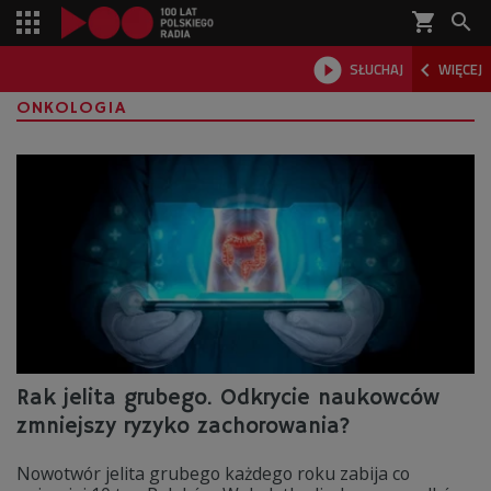
shopping_cart



SŁUCHAJ
WIĘCEJ

ONKOLOGIA
Rak jelita grubego. Odkrycie naukowców
zmniejszy ryzyko zachorowania?
Nowotwór jelita grubego każdego roku zabija co