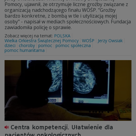
Pomocy, ujawnił, że otrzymuje liczne groźby związane z
organizacją nadchodzącego finału WOŚP. "Groźby
bardzo konkretne, z bombą w tle i utylizacją mojej
osoby" - napisał w mediach społecznościowych. Fundacja
zawiadomiła policję o sprawie.
Zobacz więcej na temat:
POLSKA
Wielka Orkiestra Świątecznej Pomocy
WOŚP
Jerzy Owsiak
dzieci
choroby
pomoc
pomoc społeczna
pomoc humanitarna
Centra kompetencji. Ułatwienie dla
pacjentów onkologicznych