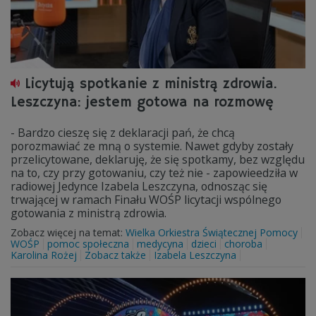
Licytują spotkanie z ministrą zdrowia.
Leszczyna: jestem gotowa na rozmowę
- Bardzo cieszę się z deklaracji pań, że chcą
porozmawiać ze mną o systemie. Nawet gdyby zostały
przelicytowane, deklaruję, że się spotkamy, bez względu
na to, czy przy gotowaniu, czy też nie - zapowieedziła w
radiowej Jedynce Izabela Leszczyna, odnosząc się
trwającej w ramach Finału WOŚP licytacji wspólnego
gotowania z ministrą zdrowia.
Zobacz więcej na temat:
Wielka Orkiestra Świątecznej Pomocy
WOŚP
pomoc społeczna
medycyna
dzieci
choroba
Karolina Rożej
Zobacz także
Izabela Leszczyna