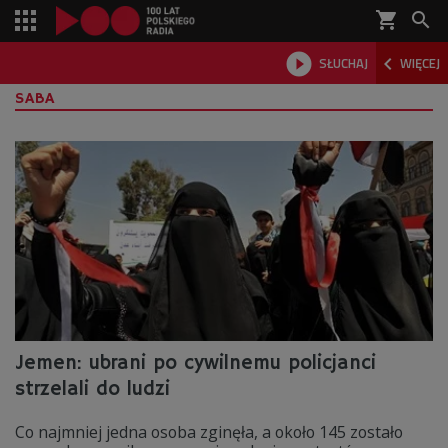
shopping_cart



SŁUCHAJ
WIĘCEJ

SABA
Jemen: ubrani po cywilnemu policjanci
strzelali do ludzi
Co najmniej jedna osoba zginęła, a około 145 zostało