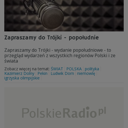
Zapraszamy do Trójki - popołudnie
Zapraszamy do Trójki - wydanie popołudniowe - to
przegląd wydarzeń z wszystkich regionów Polski i ze
świata
Zobacz więcej na temat:
ŚWIAT
POLSKA
polityka
Kazimierz Dolny
Pekin
Ludwik Dorn
niemowlę
igrzyska olimpijskie