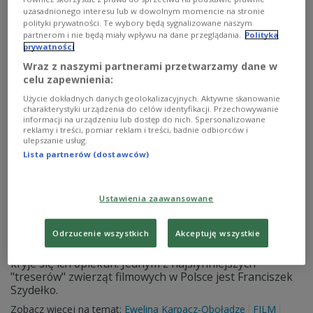
uzasadnionego interesu lub w dowolnym momencie na stronie
polityki prywatności. Te wybory będą sygnalizowane naszym
partnerom i nie będą miały wpływu na dane przeglądania.
Polityka
prywatności
Wraz z naszymi partnerami przetwarzamy dane w
celu zapewnienia:
Użycie dokładnych danych geolokalizacyjnych. Aktywne skanowanie
charakterystyki urządzenia do celów identyfikacji. Przechowywanie
informacji na urządzeniu lub dostęp do nich. Spersonalizowane
reklamy i treści, pomiar reklam i treści, badnie odbiorców i
ulepszanie usług.
Lista partnerów (dostawców)
SRiD prezentuje - Małgorzata Kownacka,
Ewelina Karpacz-Oboładze
Ustawienia zaawansowane
Zwierzęta występujące w niektórych filmach podobnie
Odrzucenie wszystkich
Akceptuję wszystkie
jak aktorzy na zawsze łączą się w naszej wyobraźni z
tymi z literackich pierwowzorów. Za zwierzętami zwykle
kryje się ich opiekun. Jednym z najsłynniejszych
"treserów" zwierząt filmowych w Polsce jest Franciszek
Szydełko.
Zobacz więcej na temat:
Ewelina Karpacz-Oboładze
FILM