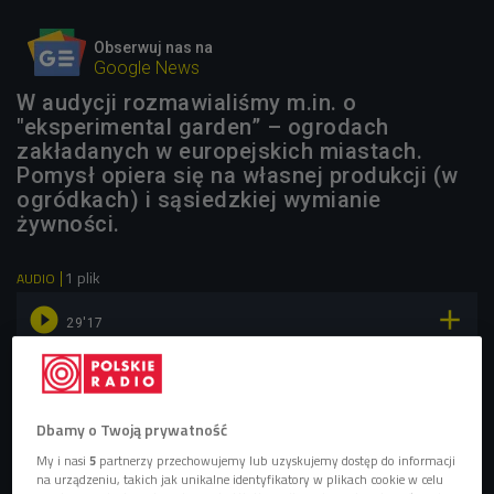
Obserwuj nas na
Google News
W audycji rozmawialiśmy m.in. o
"eksperimental garden” – ogrodach
zakładanych w europejskich miastach.
Pomysł opiera się na własnej produkcji (w
ogródkach) i sąsiedzkiej wymianie
żywności.
1 plik
AUDIO


29'17
Unia Europejska zaczyna żyć ekologicznie?
Dbamy o Twoją prywatność
Od 1 lipca wszystkie ekologiczne produkty żywnościowe
My i nasi
5
partnerzy przechowujemy lub uzyskujemy dostęp do informacji
sprzedawane w opakowaniu i wyprodukowane na terenie
na urządzeniu, takich jak unikalne identyfikatory w plikach cookie w celu