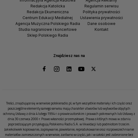
Informacyjna Agencja Radiowa
Agencja Reklamy
Redakcja Katolicka
Regulamin serwisu
Redakcja Ekumeniczna
Polityka prywatności
Centrum Edukacji Medialnej
Ustawienia prywatności
Agencja Muzyczna Polskiego Radia
Dane osobowe
Studia nagraniowe i koncertowe
Kontakt
Sklep Polskiego Radia
Znajdziesz nas na
Treści, znajdujące się w serwisie polskieradio.pl, w tym wszystkie materiały i ich części oraz
poszczególne elementy samego serwisu mają charakter utworów lub wytworów objętych
ochroną Ustawy z dnia 4 lutego 1994 r. o prawie autorskim i prawach pokrewnych lub Ustawy z
dnia 30 czerwca 2000 r. Prawo własności przemysłowej. Prawa o których mowa w zdaniu
poprzedzającym przysługują Polskiemu Radiu S.A. w likwidacji lub podmiotom trzecim.
Jakiekolwiek kopiowanie, zapisywanie, powielanie, reprodukowanie oraz rozpowszechnianie
materiałów zamieszczonych w serwisie, zarówno w części, jak i w całości jest zabronione bez