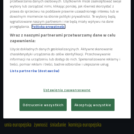
UE muszą być odpowiednio oznakowane - tzw. EKO-
przetwarzania danych osobowych. Użytkownik może zaakceptować swoje
wybory lub zarządzać nimi, klikając poniżej, jak również skorzystać z
LIŚCIEM.
prawa do sprzeciwu na podstawie prawnie uzasadnionego interesu lub w
dowolnym momencie na stronie polityki prywatności. Te wybory będą
- Chcemy, aby konsumenci mieli pewność, że produkty
sygnalizowane naszym partnerom i nie będą miały wpływu na dane
przeglądania.
Polityka prywatności
opatrzone takim logo zostały wytworzone zgodnie z
Wraz z naszymi partnerami przetwarzamy dane w celu
rygorystycznymi unijnymi normami, dotyczącymi upraw
zapewnienia:
ekologicznych – mówi komisarz Dacian Cioloș.
Użycie dokładnych danych geolokalizacyjnych. Aktywne skanowanie
charakterystyki urządzenia do celów identyfikacji. Przechowywanie
Naszymi gośćmi są: Zbigniew Gniatkowski z Komisji
informacji na urządzeniu lub dostęp do nich. Spersonalizowane reklamy i
Europejskiej oraz Wojciech Szymalski z portalu
treści, pomiar reklam i treści, badnie odbiorców i ulepszanie usług.
"Chrońmy Klimat". Posłuchaj audycji Kasi Kornet i Jarka
Lista partnerów (dostawców)
Kociszewskiego "
Śniadanie Europejskie
".
Ustawienia zaawansowane
Odrzucenie wszystkich
Akceptuję wszystkie
czwórka
ekologia
polska
prawo
Zobacz więcej na temat:
unia europejska
żywność
śniadanie
komisja europejska