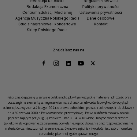
Redakcja Katolicka
Regulamin serwisu
Redakcja Ekumeniczna
Polityka prywatności
Centrum Edukacji Medialnej
Ustawienia prywatności
Agencja Muzyczna Polskiego Radia
Dane osobowe
Studia nagraniowe i koncertowe
Kontakt
Sklep Polskiego Radia
Znajdziesz nas na
Treści, znajdujące się w serwisie polskieradio.pl, w tym wszystkie materiały i ich części oraz
poszczególne elementy samego serwisu mają charakter utworów lub wytworów objętych
ochroną Ustawy z dnia 4 lutego 1994 r. o prawie autorskim i prawach pokrewnych lub Ustawy z
dnia 30 czerwca 2000 r. Prawo własności przemysłowej. Prawa o których mowa w zdaniu
poprzedzającym przysługują Polskiemu Radiu S.A. w likwidacji lub podmiotom trzecim.
Jakiekolwiek kopiowanie, zapisywanie, powielanie, reprodukowanie oraz rozpowszechnianie
materiałów zamieszczonych w serwisie, zarówno w części, jak i w całości jest zabronione bez
uprzedniej pisemnej zgody uprawnionego.