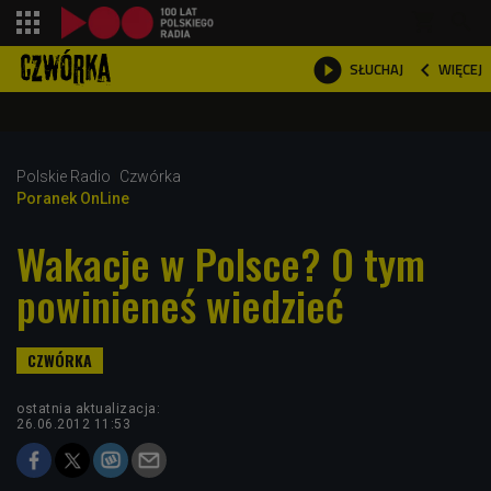
shopping_cart



WIĘCEJ
SŁUCHAJ

Polskie Radio
Czwórka
Poranek OnLine
Wakacje w Polsce? O tym
powinieneś wiedzieć
ostatnia aktualizacja:
26.06.2012 11:53