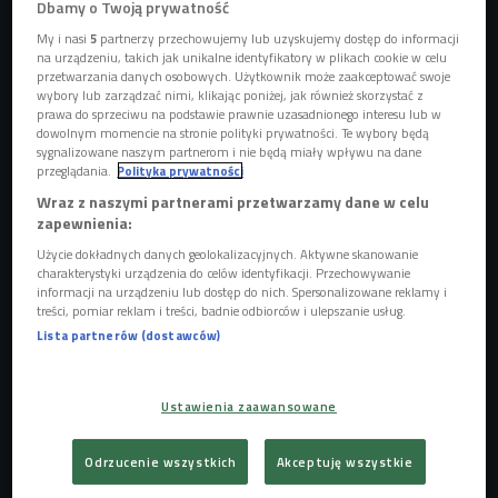
Dbamy o Twoją prywatność
powinniśmy pamiętać i których bezwzględnie powinniśmy
My i nasi
5
partnerzy przechowujemy lub uzyskujemy dostęp do informacji
przestrzegać. - Po pierwsze należy brać ze sobą leki na
na urządzeniu, takich jak unikalne identyfikatory w plikach cookie w celu
przetwarzania danych osobowych. Użytkownik może zaakceptować swoje
"codzienne" dolegliwości, czyli te przeciwko uczuleniom
wybory lub zarządzać nimi, klikając poniżej, jak również skorzystać z
albo bólom głowy - tłumaczy
dr Joanna Jabłońska
, lekarz
prawa do sprzeciwu na podstawie prawnie uzasadnionego interesu lub w
dowolnym momencie na stronie polityki prywatności. Te wybory będą
chorób zakaźnych.
sygnalizowane naszym partnerom i nie będą miały wpływu na dane
przeglądania.
Polityka prywatności
Warto także uaktualnić niektóre szczepionki, które
Wraz z naszymi partnerami przetwarzamy dane w celu
przyjęliśmy jako dzieci, m. in. na wirusowe zapalenie
zapewnienia:
wątroby typu A, a w niektórych sytuacjach także typu B. - Po
Użycie dokładnych danych geolokalizacyjnych. Aktywne skanowanie
28. roku życia "do powtórki" są także tężec oraz błonica. –
charakterystyki urządzenia do celów identyfikacji. Przechowywanie
informacji na urządzeniu lub dostęp do nich. Spersonalizowane reklamy i
mówi dr Jabłońska. – Dlatego w niektórych przypadkach
treści, pomiar reklam i treści, badnie odbiorców i ulepszanie usług.
warto zasięgnąć porady lekarza.
Lista partnerów (dostawców)
Przygotowując się do wyjazdu zagranicznego, z reguły
staramy się nie zapomnieć o niczym. Wyjazdy
Ustawienia zaawansowane
„wewnątrzkrajowe” sprawiają nam mniej problemów. Po
prostu pakujemy rzeczy do walizki i wychodzimy z domu. -
Odrzucenie wszystkich
Akceptuję wszystkie
Tymczasem na przykład na tężec można zachorować nawet