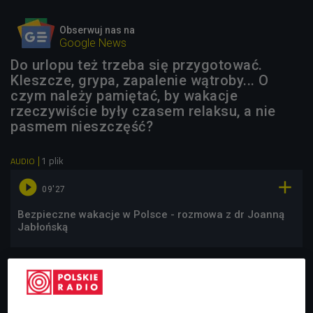
Obserwuj nas na
Google News
Do urlopu też trzeba się przygotować.
Kleszcze, grypa, zapalenie wątroby... O
czym należy pamiętać, by wakacje
rzeczywiście były czasem relaksu, a nie
pasmem nieszczęść?
1 plik
AUDIO


09'27
Bezpieczne wakacje w Polsce - rozmowa z dr Joanną
Jabłońską
Niezależnie od tego, czy wybieramy się na wakacje
zagraniczne, czy planujemy spędzić urlop w polskich
Bieszczadach, jest kilka uniwersalnych zasad, o których