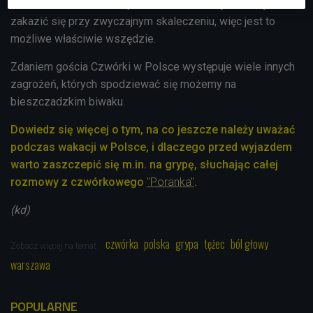
w Warszawie – tłumaczy dr Jabłońska. - Tą chorobą można
zakazić się przy zwyczajnym skaleczeniu, więc jest to
możliwe właściwie wszędzie.
Zdaniem gościa Czwórki w Polsce występuje wiele innych
zagrożeń, których spodziewać się możemy na
bieszczadzkim biwaku.
Dowiedz się więcej o tym, na co jeszcze należy uważać
podczas wakacji w Polsce, i dlaczego przed wyjazdem
warto zaszczepić się m.in. na grypę, słuchając całej
rozmowy z czwórkowego
"Poranka"
.
(kd)
czwórka
polska
grypa
tężec
ból głowy
Zobacz więcej na temat:
warszawa
POPULARNE