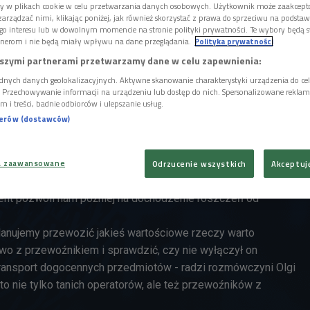
letnie na lodzie.
ory w plikach cookie w celu przetwarzania danych osobowych. Użytkownik może zaakcep
arządzać nimi, klikając poniżej, jak również skorzystać z prawa do sprzeciwu na podsta
go interesu lub w dowolnym momencie na stronie polityki prywatności. Te wybory będą 
nerom i nie będą miały wpływu na dane przeglądania.
Polityka prywatności
hunków ze sklepów
. Spróbujmy wyrobić sobie nawyk
szymi partnerami przetwarzamy dane w celu zapewnienia:
ów z naszych zakupów - namawia
Anna Żochowska
z
um Konsumenckiego
. - Bo nigdy nie wiadomo, kiedy nam się
dnych danych geolokalizacyjnych. Aktywne skanowanie charakterystyki urządzenia do ce
i. Przechowywanie informacji na urządzeniu lub dostęp do nich. Spersonalizowane reklamy 
o robić nie tylko ze względu na odpowiedzialność
m i treści, badnie odbiorców i ulepszanie usług.
 myślą o tym, że kiedyś może nam zginąć bagaż i dzięki
nerów (dostawców)
sokość strat.
ak, że nasz bagaż nie wylądował
z nami we właściwym miejcu
 od razu powinniśmy się udać do miejsca, w którym zgłasza
a zaawansowane
Odrzucenie wszystkich
Akceptuj
oprosić o wydanie
PIR-u czyli protokołu nieprawidłowości
ent pozwoli nam później na dochodzenie roszczeń od
lanujemy przewozić jakieś wartościowe rzeczy warto
wo z przewoźnikiem i sprawdzić, czy nie wyłączył on
ransport dogocennych przedmiotów - radzi rozmówczyni Olgi
 to nie tylko tanich operatorów, ale też przewoźników z