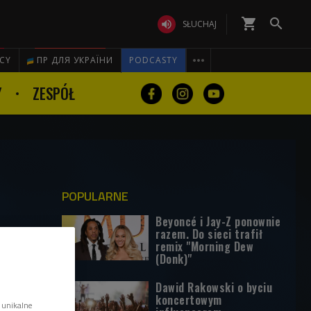
shopping_cart


SŁUCHAJ

ICY
ПР ДЛЯ УКРАЇНИ
PODCASTY
Y
ZESPÓŁ
POPULARNE
Beyoncé i Jay-Z ponownie
razem. Do sieci trafił
remix "Morning Dew
(Donk)"
Dawid Rakowski o byciu
koncertowym
 unikalne