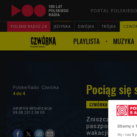
PORTAL POLSKIEGO
POLSKIE RADIO 24
JEDYNKA
DWÓJKA
TRÓJKA
CZWÓ
PLAYLISTA
MUZYKA
Pociąg się
Polskie Radio
Czwórka
4 do 4
ostatnia aktualizacja:
08.08.2012 08:00
Zniszczony bagaż
paszport - tak m
Dbamy o 
wakacji marzeń. 
My i nasi
5
p