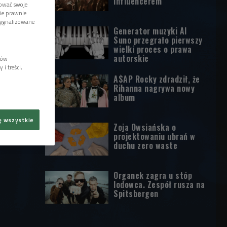
influencerem
tować swoje
wie prawnie
sygnalizowane
Generator muzyki AI
Suno przegrało pierwszy
wielki proces o prawa
autorskie
lów
i treści,
A$AP Rocky zdradził, że
Rihanna nagrywa nowy
album
ę wszystkie
Zoja Owsiańska o
projektowaniu ubrań w
duchu zero waste
Organek zagra u stóp
lodowca. Zespół rusza na
Spitsbergen