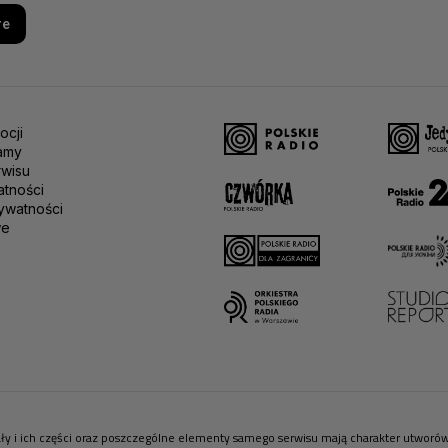
re
ocji
amy
rwisu
atności
ywatności
we
riały i ich części oraz poszczególne elementy samego serwisu mają charakter utwor