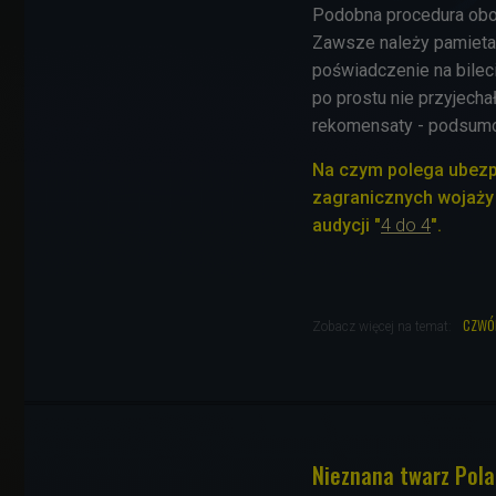
Podobna procedura obo
Zawsze należy pamietać
poświadczenie na bileci
po prostu nie przyjecha
rekomensaty - podsumo
Na czym polega ubezpie
zagranicznych wojaży 
audycji
"
4 do 4
".
czwó
Zobacz więcej na temat:
Nieznana twarz Pola