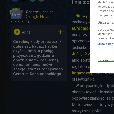
i nie zostać komp
identyfikat
wybory lub z
uzasadnione
Obserwuj nas na
naszym part
-
Nie wyrzucajmy rac
Google News
1 plik
Wraz z na
zachowywania paragon
AUDIO
Europejskiego Centr
Użycie dokła


08'19
identyfikacj
one przydadzą. Warto t
pomiar rekla
sprzedawców, ale też z
Co robić, kiedy przewożnik
Lista part
gubi nasz bagaż, hacker
rachunkom wycenimy wy
czyści konto, a pociąg
Jeśli już zdarzy się t
przyjeżdza z godzinnym
opóźnieniem? Posłuchaj,
albo zostal zniszczony
Ustawieni
co na ten temat mówi
się takie przypadki i p
specjalista z Europejskiego
bagażowej
. Ten dokum
Centrum Konsumenckiego.
przewoźnika.
- W przypadku, kiedy p
skontaktować się mailo
odpowiedzialności za t
Mickiewicz. - I dotyczy
najwyższej półki.