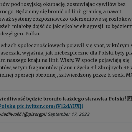
rów pod rosyjską okupację, zostawiając cywilów bez
nego. Będziemy się bronić od linii granicy, a nawet
ieważ systemy rozpoznawczo-uderzeniowe są rozloko
jeżeli miałoby dojść do jakiejkolwiek agresji, to będziem
dczył gen. Polko.
ediach społecznościowych pojawił się spot, w którym 
szczak, wyjaśnia, jak niebezpieczne dla Polski były pl
um naszego kraju na linii Wisły. W spocie pojawiają się
tów, w tym fragmentów planu użycia Sił Zbrojnych RP
lnej operacji obronnej, zatwierdzony przez b. szefa 
.
iedliwość będzie broniło każdego skrawka Polski! 🇵
Polska
pic.twitter.com/tV12dAUXji
wiedliwość (@pisorgpl)
September 17, 2023