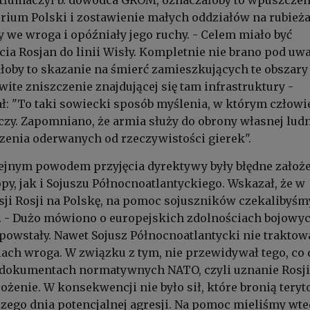
orium Polski i zostawienie małych oddziałów na rubieża
y we wroga i opóźniały jego ruchy. - Celem miało być
cia Rosjan do linii Wisły. Kompletnie nie brano pod uw
ałoby to skazanie na śmierć zamieszkujących te obszary
wite zniszczenie znajdującej się tam infrastruktury -
ał: "To taki sowiecki sposób myślenia, w którym człowi
iczy. Zapomniano, że armia służy do obrony własnej ludn
zenia oderwanych od rzeczywistości gierek".
lejnym powodem przyjęcia dyrektywy były błędne założ
py, jak i Sojuszu Północnoatlantyckiego. Wskazał, że w
ji Rosji na Polskę, na pomoc sojuszników czekalibyśm
. - Dużo mówiono o europejskich zdolnościach bojowyc
 powstały. Nawet Sojusz Północnoatlantycki nie traktow
iach wroga. W związku z tym, nie przewidywał tego, co 
w dokumentach normatywnych NATO, czyli uznanie Rosji
ożenie. W konsekwencji nie było sił, które bronią tery
ego dnia potencjalnej agresji. Na pomoc mieliśmy wte