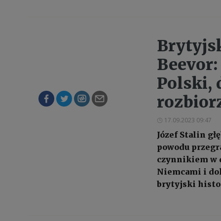
Brytyjs
Beevor:
Polski, 
rozbior
17.09.2023 09:47
Józef Stalin gł
powodu przegra
czynnikiem w d
Niemcami i dok
brytyjski hist