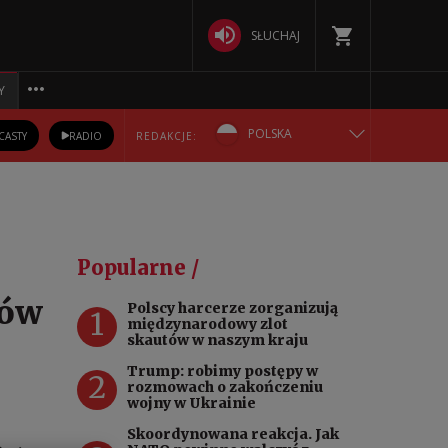
SŁUCHAJ
Y
POLSKA
CASTY
RADIO
REDAKCJE:
ENGLISH
БЕЛАРУСКАЯ
Popularne /
DEUTSCH
ców
Polscy harcerze zorganizują
1
międzynarodowy zlot
РУССКИЙ
skautów w naszym kraju
Trump: robimy postępy w
2
УКРАЇНСЬКА
rozmowach o zakończeniu
wojny w Ukrainie
Skoordynowana reakcja. Jak