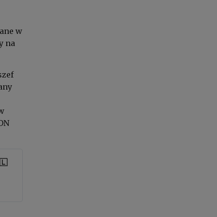
wane w
y na
szef
any
 w
MON
🇱