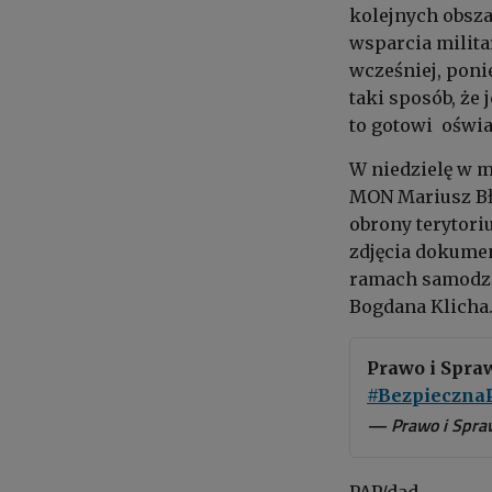
kolejnych obsza
wsparcia militar
wcześniej, pon
taki sposób, że 
to gotowi oświa
W niedzielę w m
MON Mariusz Bła
obrony terytori
zdjęcia dokumen
ramach samodzie
Bogdana Klicha
Prawo i Spraw
#Bezpieczna
— Prawo i Spra
PAP/dad