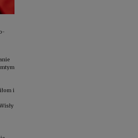
o-
anie
tamtym
iłom i
 Wisły
ie