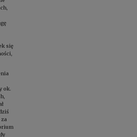
ch,
agę
ek się
ości,
enia
y ok.
h,
ał
dziś
 za
torium
dy