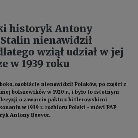
ki historyk Antony
 Stalin nienawidził
dlatego wziął udział w jej
ze w 1939 roku
ęboko, osobiście nienawidził Polaków, po części z
nej bolszewików w 1920 r., i było to istotnym
ecyzji o zawarciu paktu z hitlerowskimi
onaniu w 1939 r. rozbioru Polski - mówi PAP
oryk Antony Beevor.