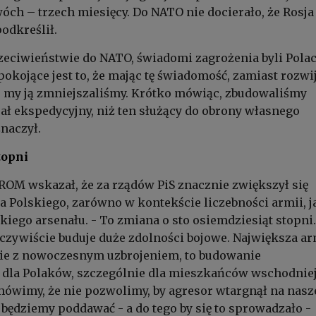
óch – trzech miesięcy. Do NATO nie docierało, że Rosja 
odkreślił.
rzeciwieństwie do NATO, świadomi zagrożenia byli Polacy
okojące jest to, że mając tę świadomość, zamiast rozwi
o my ją zmniejszaliśmy. Krótko mówiąc, zbudowaliśmy
ał ekspedycyjny, niż ten służący do obrony własnego
znaczył.
topni
OM wskazał, że za rządów PiS znacznie zwiększył się
a Polskiego, zarówno w kontekście liczebności armii, j
iego arsenału. - To zmiana o sto osiemdziesiąt stopni.
czywiście buduje duże zdolności bojowe. Największa a
ie z nowoczesnym uzbrojeniem, to budowanie
 dla Polaków, szczególnie dla mieszkańców wschodnie
mówimy, że nie pozwolimy, by agresor wtargnął na nasz
e będziemy poddawać - a do tego by się to sprowadzało -