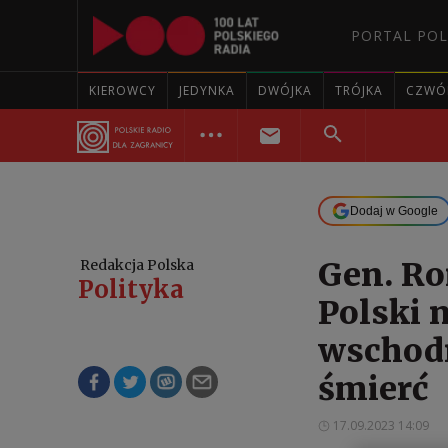
PORTAL POL
KIEROWCY
JEDYNKA
DWÓJKA
TRÓJKA
CZWÓ
Dodaj w Google
Gen. Ro
Redakcja Polska
Polityka
Polski 
wschodn
śmierć
17.09.2023 14:09