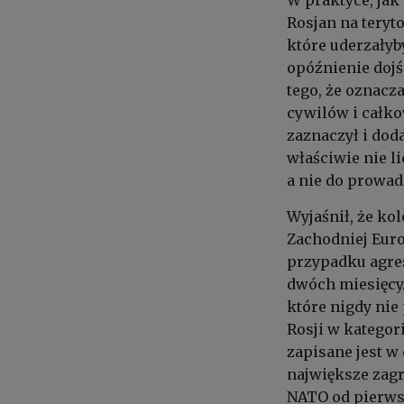
Rosjan na teryt
które uderzałyb
opóźnienie dojś
tego, że oznacz
cywilów i całko
zaznaczył i dod
właściwie nie l
a nie do prowad
Wyjaśnił, że ko
Zachodniej Euro
przypadku agres
dwóch miesięcy
które nigdy nie
Rosji w kategor
zapisane jest 
największe zagr
NATO od pierwsz