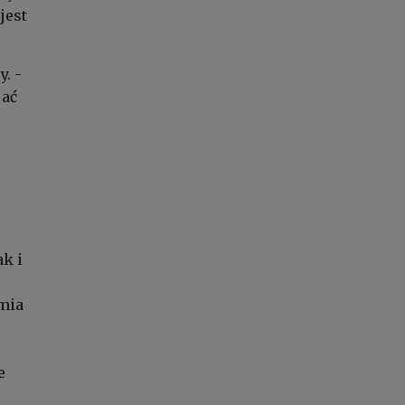
jest
. -
jać
ak i
rmia
j
e