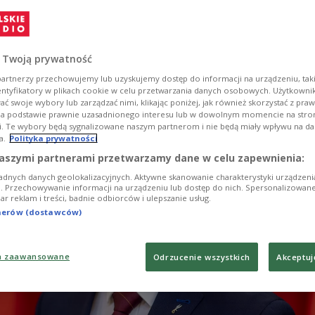
olski od linii Wisły oznaczałyby śmierć dla mieszk
ski i całkowite zniszczenie znajdującej się tam
 – powiedział gen. Roman Polko. Dowódca dodał, że u
tywy leżało likwidowanie jednostek wojskowych i
 Twoją prywatność
encjału Wojska Polskiego.
artnerzy przechowujemy lub uzyskujemy dostęp do informacji na urządzeniu, taki
entyfikatory w plikach cookie w celu przetwarzania danych osobowych. Użytkown
ć swoje wybory lub zarządzać nimi, klikając poniżej, jak również skorzystać z pra
na podstawie prawnie uzasadnionego interesu lub w dowolnym momencie na stroni
i. Te wybory będą sygnalizowane naszym partnerom i nie będą miały wpływu na d
a.
Polityka prywatności
aszymi partnerami przetwarzamy dane w celu zapewnienia:
adnych danych geolokalizacyjnych. Aktywne skanowanie charakterystyki urządzen
ji. Przechowywanie informacji na urządzeniu lub dostęp do nich. Spersonalizowane
iar reklam i treści, badnie odbiorców i ulepszanie usług.
tnerów (dostawców)
a zaawansowane
Odrzucenie wszystkich
Akceptuj