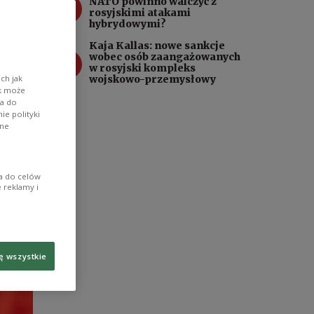
3
NATO powinno walczyć z
ańców
rosyjskimi atakami
hybrydowymi?
Kaja Kallas: nowe sankcje
4
wobec osób zaangażowanych
w rosyjski kompleks
ch jak
wojskowo-przemysłowy
ik może
wa do
e polityki
ane
ia do celów
 reklamy i
ę wszystkie