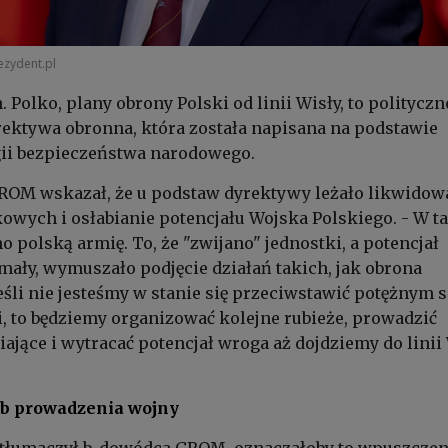
ezydent.pl
. Polko, plany obrony Polski od linii Wisły, to polityczn
rektywa obronna, która została napisana na podstawie
egii bezpieczeństwa narodowego.
ROM wskazał, że u podstaw dyrektywy leżało likwidow
owych i osłabianie potencjału Wojska Polskiego. - W 
o polską armię. To, że "zwijano" jednostki, a potencjał
 mały, wymuszało podjęcie działań takich, jak obrona
li nie jesteśmy w stanie się przeciwstawić potężnym s
, to będziemy organizować kolejne rubieże, prowadzić
iające i wytracać potencjał wroga aż dojdziemy do linii
ób prowadzenia wojny
 tłumaczył b. dowódca GROM, oznaczałoby to wpuszczen