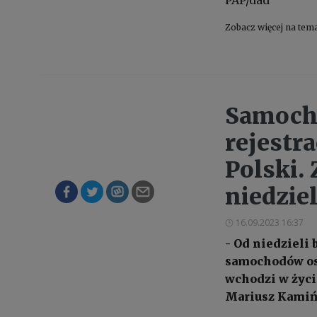
Zobacz więcej na tem
Samocho
rejestr
Polski.
niedziel
16.09.2023 16:37
- Od niedzieli
samochodów os
wchodzi w życi
Mariusz Kamiń