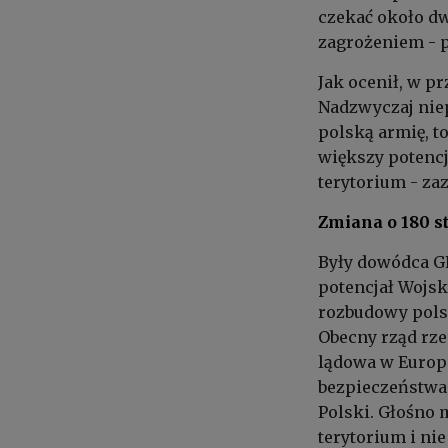
czekać około dw
zagrożeniem - p
Jak ocenił, w p
Nadzwyczaj niep
polską armię, t
większy potencj
terytorium - za
Zmiana o 180 s
Były dowódca GR
potencjał Wojsk
rozbudowy polsk
Obecny rząd rze
lądowa w Europ
bezpieczeństwa
Polski. Głośno 
terytorium i ni