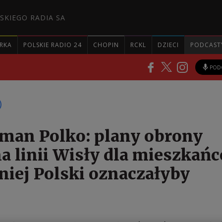
SKIEGO RADIA SA
RKA
POLSKIE RADIO 24
CHOPIN
RCKL
DZIECI
PODCAST
POD
man Polko: plany obrony
na linii Wisły dla mieszkań
iej Polski oznaczałyby