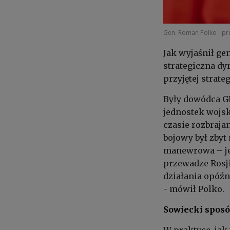
Gen. Roman Polko
pr
Jak wyjaśnił gen
strategiczna dy
przyjętej strat
Były dowódca G
jednostek wojsk
czasie rozbrajan
bojowy był zbyt
manewrowa – jeś
przewadze Rosji
działania opóźn
- mówił Polko.
Sowiecki spos
W praktyce, jak