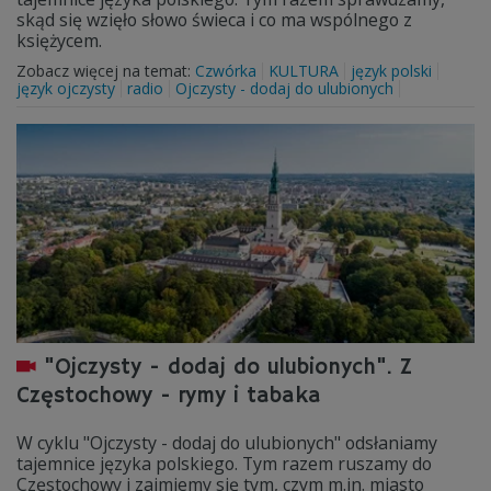
skąd się wzięło słowo świeca i co ma wspólnego z
księżycem.
Zobacz więcej na temat:
Czwórka
KULTURA
język polski
język ojczysty
radio
Ojczysty - dodaj do ulubionych
"Ojczysty - dodaj do ulubionych". Z
Częstochowy - rymy i tabaka
W cyklu "Ojczysty - dodaj do ulubionych" odsłaniamy
tajemnice języka polskiego. Tym razem ruszamy do
Częstochowy i zajmiemy się tym, czym m.in. miasto