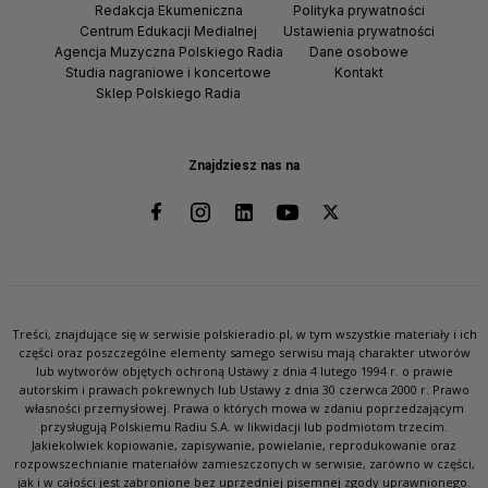
Redakcja Ekumeniczna
Polityka prywatności
Centrum Edukacji Medialnej
Ustawienia prywatności
Agencja Muzyczna Polskiego Radia
Dane osobowe
Studia nagraniowe i koncertowe
Kontakt
Sklep Polskiego Radia
Znajdziesz nas na
Treści, znajdujące się w serwisie polskieradio.pl, w tym wszystkie materiały i ich
części oraz poszczególne elementy samego serwisu mają charakter utworów
lub wytworów objętych ochroną Ustawy z dnia 4 lutego 1994 r. o prawie
autorskim i prawach pokrewnych lub Ustawy z dnia 30 czerwca 2000 r. Prawo
własności przemysłowej. Prawa o których mowa w zdaniu poprzedzającym
przysługują Polskiemu Radiu S.A. w likwidacji lub podmiotom trzecim.
Jakiekolwiek kopiowanie, zapisywanie, powielanie, reprodukowanie oraz
rozpowszechnianie materiałów zamieszczonych w serwisie, zarówno w części,
jak i w całości jest zabronione bez uprzedniej pisemnej zgody uprawnionego.