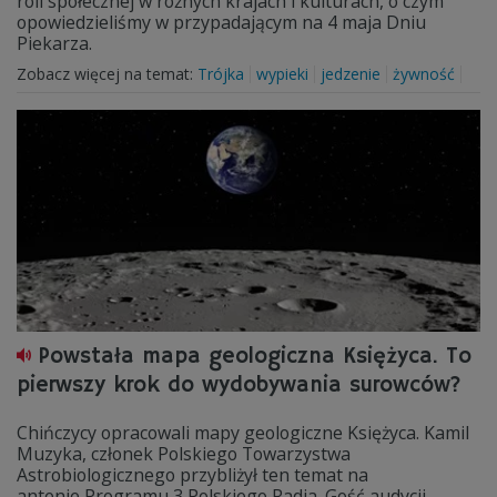
roli społecznej w różnych krajach i kulturach, o czym
opowiedzieliśmy w przypadającym na 4 maja Dniu
Piekarza.
Zobacz więcej na temat:
Trójka
wypieki
jedzenie
żywność
Powstała mapa geologiczna Księżyca. To
pierwszy krok do wydobywania surowców?
Chińczycy opracowali mapy geologiczne Księżyca. Kamil
Muzyka, członek Polskiego Towarzystwa
Astrobiologicznego przybliżył ten temat na
antenie Programu 3 Polskiego Radia. Gość audycji