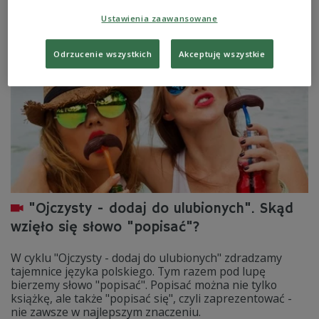
Zobacz więcej na temat:
Czwórka
język polski
język ojczysty
Ustawienia zaawansowane
Ojczysty - dodaj do ulubionych
Odrzucenie wszystkich
Akceptuję wszystkie
"Ojczysty - dodaj do ulubionych". Skąd
wzięło się słowo "popisać"?
W cyklu "Ojczysty - dodaj do ulubionych" zdradzamy
tajemnice języka polskiego. Tym razem pod lupę
bierzemy słowo "popisać". Popisać można nie tylko
książkę, ale także "popisać się", czyli zaprezentować -
nie zawsze w najlepszym znaczeniu.