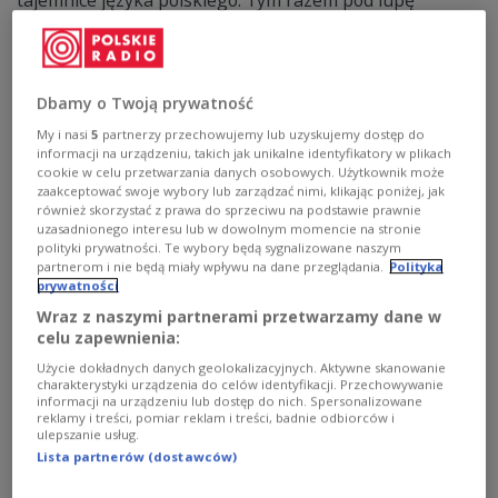
tajemnice języka polskiego. Tym razem pod lupę
bierzemy słowo "kiełbasa".
Zobacz więcej na temat:
Czwórka
język polski
język ojczysty
Ojczysty - dodaj do ulubionych
Dbamy o Twoją prywatność
My i nasi
5
partnerzy przechowujemy lub uzyskujemy dostęp do
informacji na urządzeniu, takich jak unikalne identyfikatory w plikach
cookie w celu przetwarzania danych osobowych. Użytkownik może
zaakceptować swoje wybory lub zarządzać nimi, klikając poniżej, jak
również skorzystać z prawa do sprzeciwu na podstawie prawnie
uzasadnionego interesu lub w dowolnym momencie na stronie
polityki prywatności. Te wybory będą sygnalizowane naszym
partnerom i nie będą miały wpływu na dane przeglądania.
Polityka
prywatności
Wraz z naszymi partnerami przetwarzamy dane w
celu zapewnienia:
"Ojczysty - dodaj do ulubionych". Dziś
Użycie dokładnych danych geolokalizacyjnych. Aktywne skanowanie
gotówka, kiedyś gotowizna
charakterystyki urządzenia do celów identyfikacji. Przechowywanie
informacji na urządzeniu lub dostęp do nich. Spersonalizowane
reklamy i treści, pomiar reklam i treści, badnie odbiorców i
W cyklu "Ojczysty - dodaj do ulubionych" zdradzamy
ulepszanie usług.
tajemnice języka polskiego. Odkrywamy językowe
Lista partnerów (dostawców)
tajemnice gotówki, która jest nieco podobna do
malinówki.