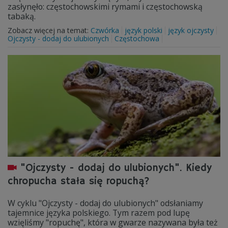
zasłynęło: częstochowskimi rymami i częstochowską
tabaką.
Zobacz więcej na temat:
Czwórka
język polski
język ojczysty
Ojczysty - dodaj do ulubionych
Częstochowa
"Ojczysty - dodaj do ulubionych". Kiedy
chropucha stała się ropuchą?
W cyklu "Ojczysty - dodaj do ulubionych" odsłaniamy
tajemnice języka polskiego. Tym razem pod lupę
wzięliśmy "ropuchę", która w gwarze nazywana była też