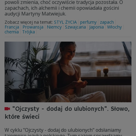
powoli zmienia, choć oczywiście tradycja pozostała. O
zapachach, ich alchemii i chemii opowiadała gościni
audycji Martyny Matwiejuk.
Zobacz więcej na temat:
STYL ŻYCIA
perfumy
zapach
Francja
Prowansja
Niemcy
Szwajcaria
Japonia
Włochy
chemia
Trójka
"Ojczysty - dodaj do ulubionych". Słowo,
które świeci
W cyklu "Ojczysty - dodaj do ulubionych" odsłaniamy
tajemnice języka polskiego. Tym razem sprawdzamy,