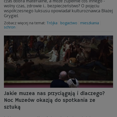
czas dobra materialne, a może zupełnie coś innego -
wolny czas, zdrowie i... bezpieczeństwo? O pojęciu
współczesnego luksusu opowiadał kulturoznawca Błażej
Grygiel.
Zobacz więcej na temat:
Trójka
bogactwo
mieszkania
schron
Jakie muzea nas przyciągają i dlaczego?
Noc Muzeów okazją do spotkania ze
sztuką