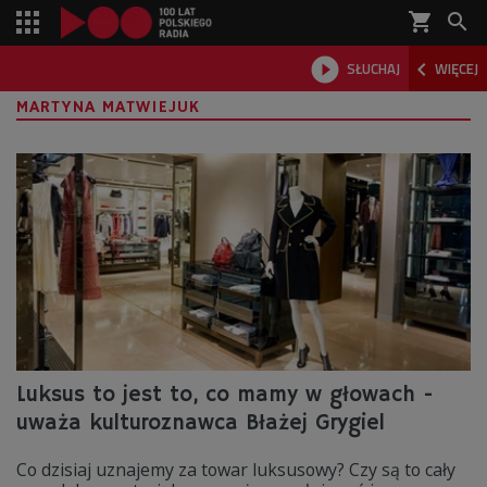
shopping_cart



SŁUCHAJ
WIĘCEJ

MARTYNA MATWIEJUK
Luksus to jest to, co mamy w głowach -
uważa kulturoznawca Błażej Grygiel
Co dzisiaj uznajemy za towar luksusowy? Czy są to cały