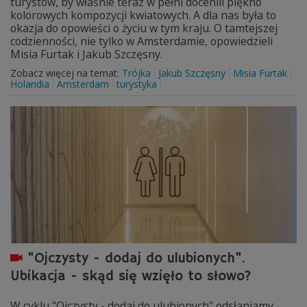
turystów, by właśnie teraz w pełni docenili piękno
kolorowych kompozycji kwiatowych. A dla nas była to
okazja do opowieści o życiu w tym kraju. O tamtejszej
codzienności, nie tylko w Amsterdamie, opowiedzieli
Misia Furtak i Jakub Szczęsny.
Zobacz więcej na temat:
Trójka
Jakub Szczęsny
Misia Furtak
Holandia
Amsterdam
turystyka
"Ojczysty - dodaj do ulubionych".
Ubikacja - skąd się wzięło to słowo?
W cyklu "Ojczysty - dodaj do ulubionych" odsłaniamy