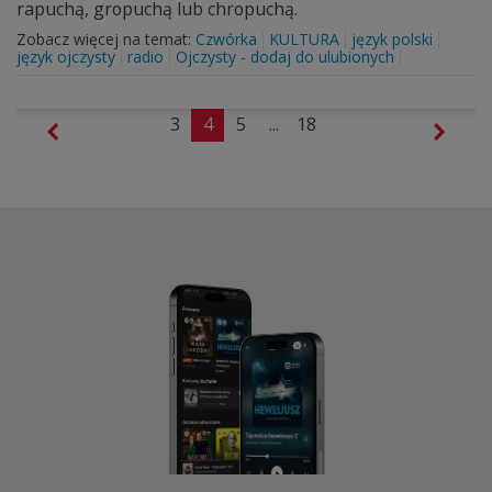
rapuchą, gropuchą lub chropuchą.
Zobacz więcej na temat:
Czwórka
KULTURA
język polski
język ojczysty
radio
Ojczysty - dodaj do ulubionych
3
4
5
...
18