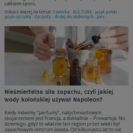
całkiem sporo.
Zobacz więcej na temat:
Czwórka
KULTURA
język polski
język ojczysty
Ojczysty - dodaj do ulubionych
pies
Nieśmiertelna siła zapachu, czyli jakiej
wody kolońskiej używał Napoleon?
Kiedy mówimy "perfumy", natychmiastowym
skojarzeniem jest Francja, a dokładnie – Prowansja. Nic
dziwnego, gdyż to właśnie ten region przez wieki był
zapachowym centrum świata. Od kilkunastu lat to się