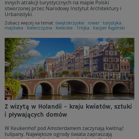
innych atrakcji turystycznych na mapie Polski
stworzonej przez Narodowy Instytut Architektury i
Urbanistyki.
Zobacz więcej na temat:
świętokrzyskie
rower
turystyka
majówka
Kielecczyzna
Kieleckie
Trójka
Kacper Kępiński
Z wizytą w Holandii - kraju kwiatów, sztuki
i pływających domów
W Keukenhof pod Amsterdamem zaczynają kwitnąć
tulipany. Największe ogrody świata zapraszają