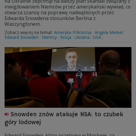
na Ukrainie zepchnął na dalszy plan skandal związany z
inwigilowaniem Niemców przez amerykański wywiad, co
stwarza szansę na poprawę nadwątlonych przez
Edwarda Snowdena stosunków Berlina z
Waszyngtonem.
Zobacz więcej na temat:
Ameryka Północna
Angela Merkel
Edward Snowden
Niemcy
Rosja
Ukraina
USA
Snowden znów atakuje NSA: to czubek
góry lodowej
Edward Snowden, który przebywa w Moskwie, za