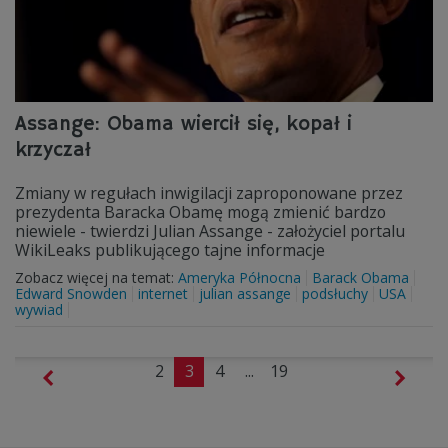
Assange: Obama wiercił się, kopał i
krzyczał
Zmiany w regułach inwigilacji zaproponowane przez
prezydenta Baracka Obamę mogą zmienić bardzo
niewiele - twierdzi Julian Assange - założyciel portalu
WikiLeaks publikującego tajne informacje
Zobacz więcej na temat:
Ameryka Północna
Barack Obama
Edward Snowden
internet
julian assange
podsłuchy
USA
wywiad
2
3
4
...
19