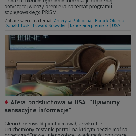
Chodzi o nieudostępnienie informacji publicznej
dotyczącej wiedzy premiera na temat programu
szpiegowskiego PRISM.
Zobacz więcej na temat:
Ameryka Północna
Barack Obama
Donald Tusk
Edward Snowden
kancelaria premiera
USA
Afera podsłuchowa w USA. "Ujawnimy
sensacyjne informacje"
Glenn Greenwald poinformował, że wkrótce
uruchomiony zostanie portal, na którym będzie można
przeczytać "nowe i niepokojące" wiadomości dotyczące