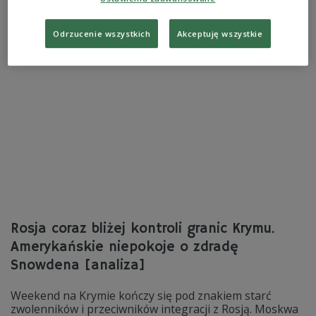
kolejne informacje przekazane redakcji przez byłego
pracownika Agencji Bezpieczeństwa Narodowego (NSA).
Odrzucenie wszystkich
Akceptuję wszystkie
Zobacz więcej na temat:
Ameryka Północna
Edward Snowden
NSA
USA
Rosja coraz bliżej kontroli granic Krymu.
Amerykańskie niepokoje o zdradę
Snowdena [analiza]
Weekend na Krymie kończy się pod znakiem starć
zwolenników i przeciwników integracji z Rosją. Moskwa