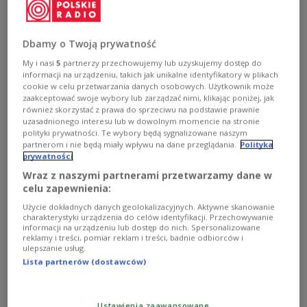
raportów dotyczących kanclerz Niemiec Angeli Merkel -
podał tygodnik "Der Spiegel". Źródłem informacji jest
Edward Snowden.
Dbamy o Twoją prywatność
Zobacz więcej na temat:
afera podsłuchowa
My i nasi
5
partnerzy przechowujemy lub uzyskujemy dostęp do
Ameryka Północna
bezpieczeństwo danych
informacji na urządzeniu, takich jak unikalne identyfikatory w plikach
Edward Snowden
Niemcy
NSA
prawo
USA
cookie w celu przetwarzania danych osobowych. Użytkownik może
zaakceptować swoje wybory lub zarządzać nimi, klikając poniżej, jak
również skorzystać z prawa do sprzeciwu na podstawie prawnie
uzasadnionego interesu lub w dowolnym momencie na stronie
polityki prywatności. Te wybory będą sygnalizowane naszym
partnerom i nie będą miały wpływu na dane przeglądania.
Polityka
prywatności
Wraz z naszymi partnerami przetwarzamy dane w
celu zapewnienia:
Użycie dokładnych danych geolokalizacyjnych. Aktywne skanowanie
charakterystyki urządzenia do celów identyfikacji. Przechowywanie
informacji na urządzeniu lub dostęp do nich. Spersonalizowane
reklamy i treści, pomiar reklam i treści, badnie odbiorców i
ulepszanie usług.
Snowden ujawnia: istnieje też program
Lista partnerów (dostawców)
MYSTIC, służy do...
Amerykański dziennik "Washington Post" opublikował
Ustawienia zaawansowane