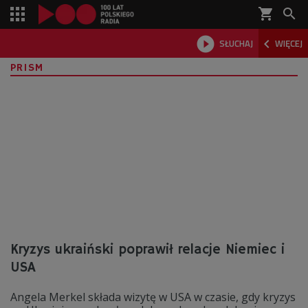
shopping_cart



SŁUCHAJ
WIĘCEJ

PRISM
Kryzys ukraiński poprawił relacje Niemiec i
USA
Angela Merkel składa wizytę w USA w czasie, gdy kryzys