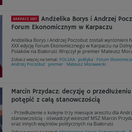
Andżelika Borys i Andrzej Po
KARPACZ 2021
Forum Ekonomicznym w Karpaczu
Andżelika Borys i Andrzej Poczobut zostali wyróżnieni 
XXX edycję Forum Ekonomicznego w Karpaczu na Dolnym
Polaków na Białorusi. Wręczył je premier Mateusz Mora
Zobacz więcej na temat:
POLSKA
polityka
Forum Ekonomiczn
Andrzej Poczobut
premier
Mateusz Morawiecki
Marcin Przydacz: decyzję o przedłużeni
potępić z całą stanowczością
- Przedłużenie o kolejne trzy miesiące aresztu dla Andrz
stanowczością - oświadczył wiceszef MSZ Marcin Przyda
oraz innych więźniów politycznych na Białorusi.
Zobacz więcej na temat:
Ministerstwo Spraw Zagranicznych
P