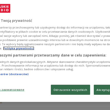
Mija pół roku od aresztowania szefowej Związku Polakó
dni później Andrzej Poczobut przebywają w areszcie w 
"podżeganie do nienawiści".
 Twoją prywatność
Zobacz więcej na temat:
Andrzej Poczobut
Andżelika Borys
B
artnerzy przechowujemy lub uzyskujemy dostęp do informacji na urządzeniu, taki
entyfikatory w plikach cookie w celu przetwarzania danych osobowych. Użytkown
ć swoje wybory lub zarządzać nimi, klikając poniżej, jak również skorzystać z pra
na podstawie prawnie uzasadnionego interesu lub w dowolnym momencie na stroni
i. Te wybory będą sygnalizowane naszym partnerom i nie będą miały wpływu na d
a.
Polityka prywatności
Radio Swaboda publikuje fragment lis
aszymi partnerami przetwarzamy dane w celu zapewnienia:
adnych danych geolokalizacyjnych. Aktywne skanowanie charakterystyki urządzen
Nie będę prosić o ułaskawienie, nawet pod presją – napi
ji. Przechowywanie informacji na urządzeniu lub dostęp do nich. Spersonalizowane
iar reklam i treści, badnie odbiorców i ulepszanie usług.
Związku Polaków na Białorusi, który od marca przeby
nienawiści”.
tnerów (dostawców)
Zobacz więcej na temat:
Białoruś
Andrzej Poczobut
a zaawansowane
Odrzucenie wszystkich
Akceptuj