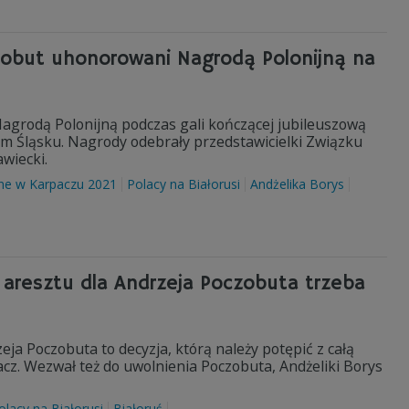
czobut uhonorowani Nagrodą Polonijną na
Nagrodą Polonijną podczas gali kończącej jubileuszową
 Śląsku. Nagrody odebrały przedstawicielki Związku
wiecki.
e w Karpaczu 2021
Polacy na Białorusi
Andżelika Borys
u aresztu dla Andrzeja Poczobuta trzeba
eja Poczobuta to decyzja, którą należy potępić z całą
cz. Wezwał też do uwolnienia Poczobuta, Andżeliki Borys
olacy na Białorusi
Białoruś