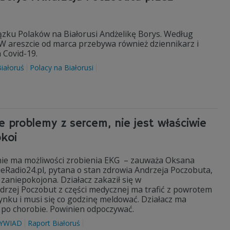
ązku Polaków na Białorusi Andżelikę Borys. Według
a. W areszcie od marca przebywa również dziennikarz i
 Covid-19.
iałoruś
Polacy na Białorusi
 problemy z sercem, nie jest właściwie
okoi
 nie ma możliwości zrobienia EKG – zauważa Oksana
ieRadio24.pl, pytana o stan zdrowia Andrzeja Poczobuta,
zaniepokojona. Działacz zakaził się w
drzej Poczobut z części medycznej ma trafić z powrotem
zynku i musi się co godzinę meldować. Działacz ma
 po chorobie. Powinien odpoczywać.
YWIAD
Raport Białoruś