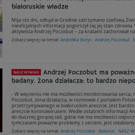
białoruskie władze
Mija sto dni, odkąd w Grodnie zatrzymano szefową Zwi
nieoficjalnych informacji pogorszył się jej stan zdrowi
aktywista Andrzej Poczobut – za kratami zachorował na
Zobacz więcej na temat:
Andżelika Borys
Andrzej Poczobut
B
Andrzej Poczobut ma poważne
NASZ WYWIAD
badany. Żona działacza: to bardzo niep
- W więzieniu nie ma możliwości monitorowania serca,
Poczobut, żona działacza, w rozmowie z portalem Polsk
przetrzymywanego w białoruskim areszcie. Jest bardzo 
areszcie koronawirusem. Wedle ostatnich informacji An
do dusznej gorącej celi, gdzie nie ma możliwości odpoc
tymczasem poważne problemy z sercem, jest osłabiony
Zobacz więcej na temat:
Andrzej Poczobut
Białoruś
NASZ W