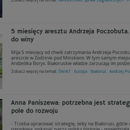
5 miesięcy aresztu Andrzeja Poczobuta. 
do winy
Mija 5 miesięcy od chwili zatrzymania Andrzeja Poczobu
areszcie w Żodzinie pod Mińskiem. W tym samym miejsc
Andżelika Borys. Białoruskie władze zarzucają im podż
Zobacz więcej na temat:
ŚWIAT
Europa
Białoruś
Andrzej P
Anna Paniszewa: potrzebna jest strategi
pole do rozwoju
- Trzeba opracować strategię, żeby na Białorusi, gdzie 
narodową, pokazać naszą polską historię - powiedziała