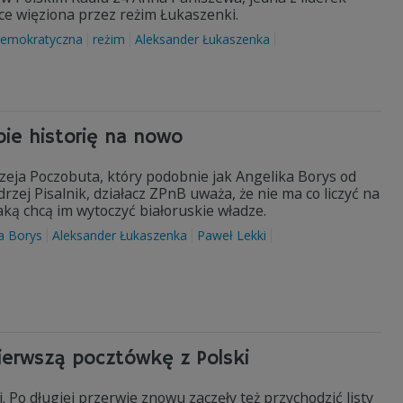
ce więziona przez reżim Łukaszenki.
demokratyczna
reżim
Aleksander Łukaszenka
bie historię na nowo
zeja Poczobuta, który podobnie jak Angelika Borys od
zej Pisalnik, działacz ZPnB uważa, że nie ma co liczyć na
ą chcą im wytoczyć białoruskie władze.
a Borys
Aleksander Łukaszenka
Paweł Lekki
ierwszą pocztówkę z Polski
 Po długiej przerwie znowu zaczęły też przychodzić listy