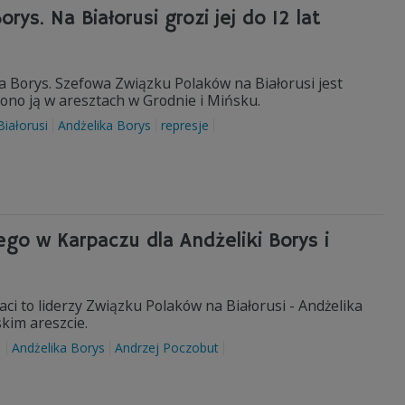
rys. Na Białorusi grozi jej do 12 lat
ka Borys. Szefowa Związku Polaków na Białorusi jest
ono ją w aresztach w Grodnie i Mińsku.
Białorusi
Andżelika Borys
represje
o w Karpaczu dla Andżeliki Borys i
i to liderzy Związku Polaków na Białorusi - Andżelika
kim areszcie.
1
Andżelika Borys
Andrzej Poczobut