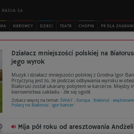
 RADIA SA
RKA
KIEROWCY
DZIECI
TEATR
CHOPIN
PR DLA ZAGRAN

Działacz mniejszości polskiej na Białorus
jego wyrok
Muzyk i działacz mniejszości polskiej z Grodna Igor B
Przyczyną jest to, że podczas odbywania wyroku w ot
Białorusi został ukarany pobytem w karcerze. Między innym
kierownictwa zakładu - źle się ogolił.
Zobacz więcej na temat:
ŚWIAT
Europa
Białoruś
więźniowie 
Polacy na Białorusi
igor bancer
Mija pół roku od aresztowania Andżel