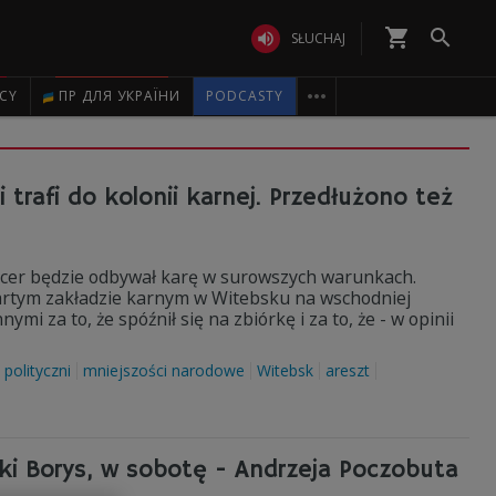
shopping_cart


SŁUCHAJ

ICY
ПР ДЛЯ УКРАЇНИ
PODCASTY
i trafi do kolonii karnej. Przedłużono też
ancer będzie odbywał karę w surowszych warunkach.
wartym zakładzie karnym w Witebsku na wschodniej
i za to, że spóźnił się na zbiórkę i za to, że - w opinii
polityczni
mniejszości narodowe
Witebsk
areszt
iki Borys, w sobotę - Andrzeja Poczobuta