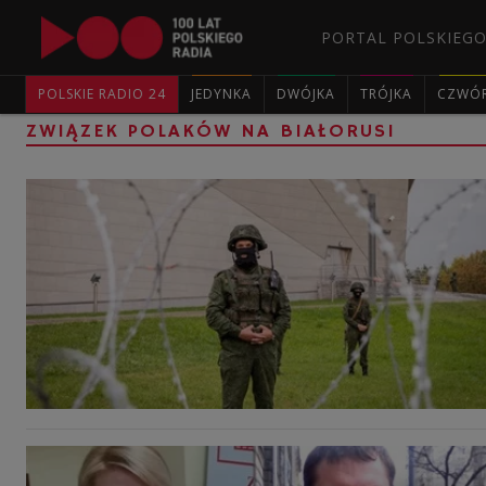
PORTAL POLSKIEGO
POLSKIE RADIO 24
JEDYNKA
DWÓJKA
TRÓJKA
CZWÓ
ZWIĄZEK POLAKÓW NA BIAŁORUSI