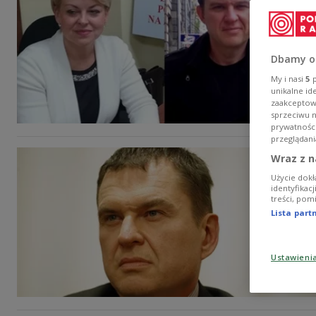
Dbamy o
My i nasi
5
p
unikalne id
zaakceptowa
sprzeciwu 
prywatnośc
przeglądani
Wraz z n
Użycie dokł
identyfikac
treści, pom
Lista par
Ustawieni