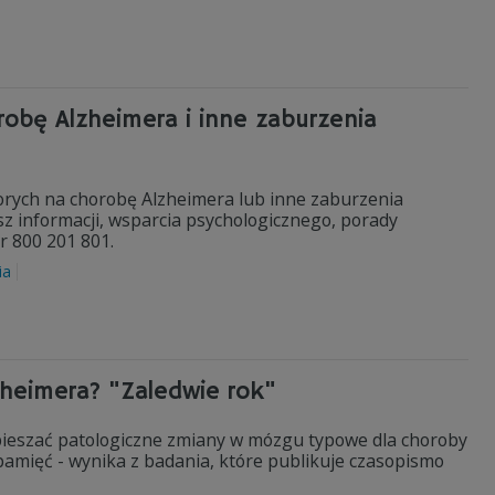
orobę Alzheimera i inne zaburzenia
chorych na chorobę Alzheimera lub inne zaburzenia
esz informacji, wsparcia psychologicznego, porady
r 800 201 801.
ia
heimera? "Zaledwie rok"
pieszać patologiczne zmiany w mózgu typowe dla choroby
amięć - wynika z badania, które publikuje czasopismo