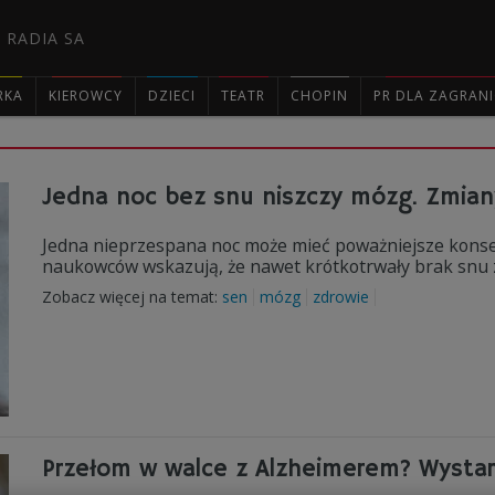
 RADIA SA
RKA
KIEROWCY
DZIECI
TEATR
CHOPIN
PR DLA ZAGRAN

Jedna noc bez snu niszczy mózg. Zmiany
Jedna nieprzespana noc może mieć poważniejsze konse
naukowców wskazują, że nawet krótkotrwały brak snu z
Zobacz więcej na temat:
sen
mózg
zdrowie
Przełom w walce z Alzheimerem? Wystar