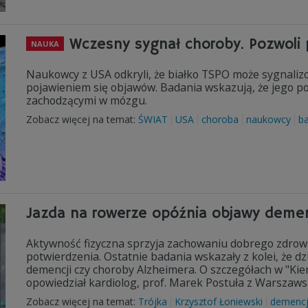
Wczesny sygnał choroby. Pozwoli 
NAUKA
Naukowcy z USA odkryli, że białko TSPO może sygnaliz
pojawieniem się objawów. Badania wskazują, że jego p
zachodzącymi w mózgu.
Zobacz więcej na temat:
ŚWIAT
USA
choroba
naukowcy
b
Jazda na rowerze opóźnia objawy demen
Aktywność fizyczna sprzyja zachowaniu dobrego zdrowia
potwierdzenia. Ostatnie badania wskazały z kolei, że d
demencji czy choroby Alzheimera. O szczegółach w "K
opowiedział kardiolog, prof. Marek Postuła z Warsza
Zobacz więcej na temat:
Trójka
Krzysztof Łoniewski
demenc