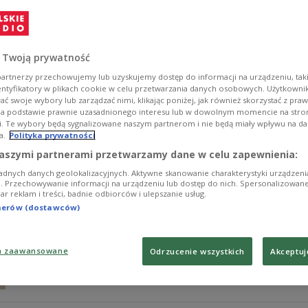
Badanie krwi pomaga przewidywać ryzyko choroby Alzh
jak problemy z pamięcią - wynika z badań naukowców z
wdrażać działania profilaktyczne, opóźniające rozwój z
pacjentów z alzheimerem. Może też pomóc lepiej plano
 Twoją prywatność
Zobacz więcej na temat:
ŚWIAT
zdrowie
demencja
NAUKA
artnerzy przechowujemy lub uzyskujemy dostęp do informacji na urządzeniu, taki
entyfikatory w plikach cookie w celu przetwarzania danych osobowych. Użytkown
ć swoje wybory lub zarządzać nimi, klikając poniżej, jak również skorzystać z pra
na podstawie prawnie uzasadnionego interesu lub w dowolnym momencie na stroni
i. Te wybory będą sygnalizowane naszym partnerom i nie będą miały wpływu na d
a.
Polityka prywatności
Walka z Alzheimerem. Powstała s
NAUKA
aszymi partnerami przetwarzamy dane w celu zapewnienia:
adnych danych geolokalizacyjnych. Aktywne skanowanie charakterystyki urządzen
Start-up Neuromedical opracował opaskę Vguard, któr
ji. Przechowywanie informacji na urządzeniu lub dostęp do nich. Spersonalizowane
iar reklam i treści, badnie odbiorców i ulepszanie usług.
Alzheimera. Technologia, rozwijana m.in. we współprac
wypuszczenie produktu na europejski rynek, a spółka po
tnerów (dostawców)
będzie dostępne dla pacjentów? Czy ma szansę zrewol
Zobacz więcej na temat:
ŚWIAT
zdrowie
medycyna
NAUKA
a zaawansowane
Odrzucenie wszystkich
Akceptuj