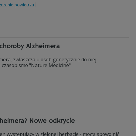
zczenie powietrza
choroby Alzheimera
era, zwłaszcza u osób genetycznie do niej
 czasopismo "Nature Medicine".
zheimera? Nowe odkrycie
den występujący w zielonej herbacie - mogą spowolnić