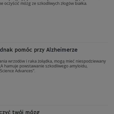
 oczyścić mózg ze szkodliwych złogów białka.
jednak pomóc przy Alzheimerze
wania wrzodów i raka żołądka, mogą mieć niespodziewany
gA hamuje powstawanie szkodliwego amyloidu,
Science Advances".
zczyć twój mózg