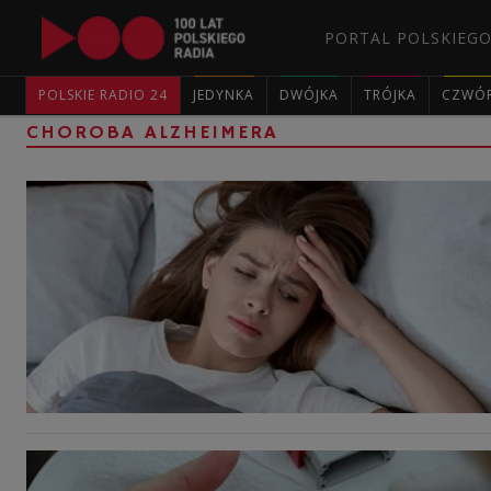
PORTAL POLSKIEGO
POLSKIE RADIO 24
JEDYNKA
DWÓJKA
TRÓJKA
CZWÓ
CHOROBA ALZHEIMERA