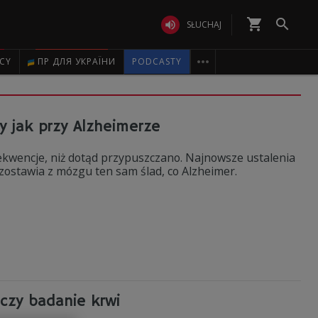
shopping_cart


SŁUCHAJ

ICY
ПР ДЛЯ УКРАЇНИ
PODCASTY
 jak przy Alzheimerze
kwencje, niż dotąd przypuszczano. Najnowsze ustalenia
ostawia z mózgu ten sam ślad, co Alzheimer.
czy badanie krwi