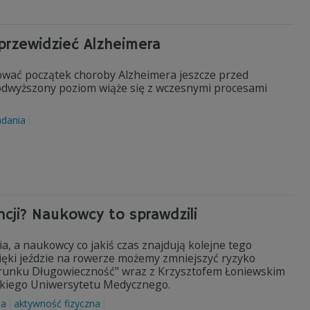
przewidzieć Alzheimera
ować początek choroby Alzheimera jeszcze przed
odwyższony poziom wiąże się z wczesnymi procesami
adania
cji? Naukowcy to sprawdzili
, a naukowcy co jakiś czas znajdują kolejne tego
zięki jeździe na rowerze możemy zmniejszyć ryzyko
ierunku Długowieczność" wraz z Krzysztofem Łoniewskim
wskiego Uniwersytetu Medycznego.
ja
aktywność fizyczna