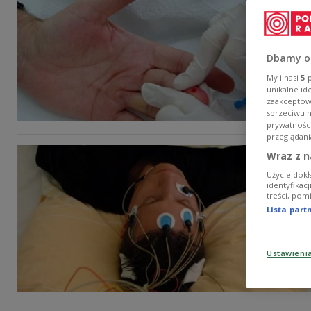
Dbamy o
My i nasi
5
p
unikalne id
zaakceptowa
sprzeciwu 
prywatnośc
przeglądani
Wraz z n
Użycie dokł
identyfikac
treści, pom
Lista par
Ustawieni