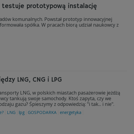
testuje prototypową instalację
dów komunalnych. Powstał prototyp innowacyjnej
nformowała spółka. W pracach biorą udział naukowcy z
iędzy LNG, CNG i LPG
ansporty LNG, w polskich miastach pasażerowie jeżdżą
wcy tankują swoje samochody. Ktoś zapyta, czy we
ju gazu? Śpieszymy z odpowiedzią: "i tak... i nie".
e?
LNG
lpg
GOSPODARKA
energetyka