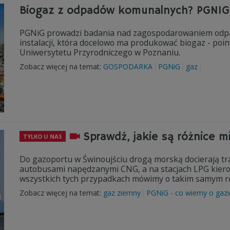
Biogaz z odpadów komunalnych? PGNIG 
PGNiG prowadzi badania nad zagospodarowaniem odpa
instalacji, która docelowo ma produkować biogaz - poi
Uniwersytetu Przyrodniczego w Poznaniu.
Zobacz więcej na temat:
GOSPODARKA
PGNiG
gaz
Sprawdź, jakie są różnice m
TYLKO U NAS
Do gazoportu w Świnoujściu drogą morską docierają tr
autobusami napędzanymi CNG, a na stacjach LPG kiero
wszystkich tych przypadkach mówimy o takim samym rodza
Zobacz więcej na temat:
gaz ziemny
PGNiG - co wiemy o gazi