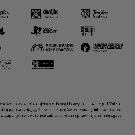
utworów lub wytworów objętych ochroną Ustawy z dnia 4 lutego 1994 r. o
dzającym przysługują Polskiemu Radiu S.A. w likwidacji lub podmiotom
części, jak i w całości jest zabronione bez uprzedniej pisemnej zgody