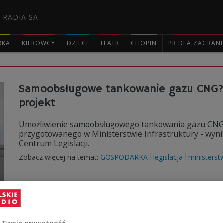
 RADIA SA
RKA
KIEROWCY
DZIECI
TEATR
CHOPIN
PR DLA ZAGRAN

Samoobsługowe tankowanie gazu CNG? R
projekt
Umożliwienie samoobsługowego tankowania gazu CNG n
przygotowanego w Ministerstwie Infrastruktury - wyn
Centrum Legislacji.
Zobacz więcej na temat:
GOSPODARKA
legislacja
ministerst
"Pierwsze takie w Polsce". PGNiG Obrót
 Twoją prywatność