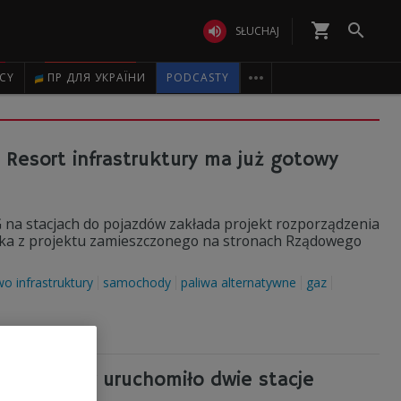
shopping_cart


SŁUCHAJ

ICY
ПР ДЛЯ УКРАЇНИ
PODCASTY
esort infrastruktury ma już gotowy
a stacjach do pojazdów zakłada projekt rozporządzenia
ika z projektu zamieszczonego na stronach Rządowego
wo infrastruktury
samochody
paliwa alternatywne
gaz
 Detaliczny uruchomiło dwie stacje