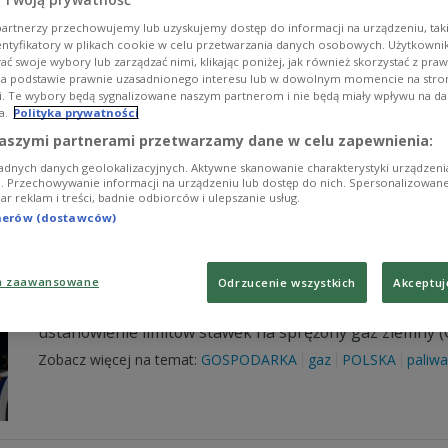
tankowania LNG i CNG
artnerzy przechowujemy lub uzyskujemy dostęp do informacji na urządzeniu, taki
Spółka PGNiG Obrót Detaliczny wchodząca w skład Gru
entyfikatory w plikach cookie w celu przetwarzania danych osobowych. Użytkown
ć swoje wybory lub zarządzać nimi, klikając poniżej, jak również skorzystać z pra
(LCNG) w Koszalinie i Zielonej Górze - podał koncern. T
na podstawie prawnie uzasadnionego interesu lub w dowolnym momencie na stroni
Zobacz więcej na temat:
GOSPODARKA
GDDKiA
drogi
infra
i. Te wybory będą sygnalizowane naszym partnerom i nie będą miały wpływu na d
PGNiG
LNG
a.
Polityka prywatności
aszymi partnerami przetwarzamy dane w celu zapewnienia:
adnych danych geolokalizacyjnych. Aktywne skanowanie charakterystyki urządzen
ji. Przechowywanie informacji na urządzeniu lub dostęp do nich. Spersonalizowane
iar reklam i treści, badnie odbiorców i ulepszanie usług.
Apel samorządowców w sprawie cen gazu
tnerów (dostawców)
klimatu reaguje
a zaawansowane
Odrzucenie wszystkich
Akceptuj
Ministerstwo Klimatu i Środowiska analizuje możliwoś
rosnących cen gazu - wynika z informacji resortu, któ
ustanowienie limitów stawek na sprężony gaz ziemny (
Zobacz więcej na temat:
GOSPODARKA
gaz
POLSKA
paliwa