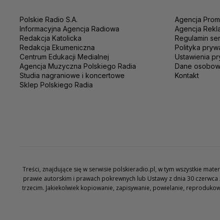
Polskie Radio S.A.
Agencja Prom
Informacyjna Agencja Radiowa
Agencja Rekl
Redakcja Katolicka
Regulamin se
Redakcja Ekumeniczna
Polityka pryw
Centrum Edukacji Medialnej
Ustawienia pr
Agencja Muzyczna Polskiego Radia
Dane osobo
Studia nagraniowe i koncertowe
Kontakt
Sklep Polskiego Radia
Treści, znajdujące się w serwisie polskieradio.pl, w tym wszystkie ma
prawie autorskim i prawach pokrewnych lub Ustawy z dnia 30 czerwca 
trzecim. Jakiekolwiek kopiowanie, zapisywanie, powielanie, reproduko