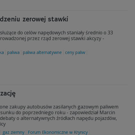
dzeniu zerowej stawki
łużące do celów napędowych staniały średnio o 33
prowadzonej przez rząd zerowej stawki akcyzy -
ka
paliwa
paliwa alternatywne
ceny paliw
zację
szone zakupy autobusów zasilanych gazowym paliwem
tosunku do poprzedniego roku - zapowiedział Marcin
e debaty o alternatywnych źródłach napędu pojazdów,
icy
gaz ziemny
Forum Ekonomiczne w Krynicy