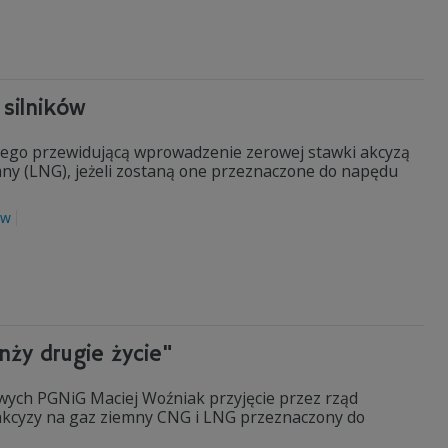
silników
lnego przewidującą wprowadzenie zerowej stawki akcyzą
ny (LNG), jeżeli zostaną one przeznaczone do napędu
ów
nży drugie życie"
wych PGNiG Maciej Woźniak przyjęcie przez rząd
akcyzy na gaz ziemny CNG i LNG przeznaczony do