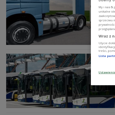
My i nasi
5
p
unikalne id
zaakceptowa
sprzeciwu 
prywatnośc
przeglądani
Wraz z n
Użycie dokł
identyfikac
treści, pom
Lista par
Ustawieni