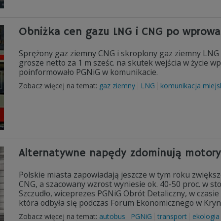
Obniżka cen gazu LNG i CNG po wprowa
Sprężony gaz ziemny CNG i skroplony gaz ziemny LNG s
grosze netto za 1 m sześc. na skutek wejścia w życie w
poinformowało PGNiG w komunikacie.
Zobacz więcej na temat:
gaz ziemny
LNG
komunikacja miejs
Alternatywne napędy zdominują motory
Polskie miasta zapowiadają jeszcze w tym roku zwięk
CNG, a szacowany wzrost wyniesie ok. 40-50 proc. w s
Szczudło, wiceprezes PGNiG Obrót Detaliczny, w czasi
która odbyła się podczas Forum Ekonomicznego w Kryn
Zobacz więcej na temat:
autobus
PGNiG
transport
ekologia