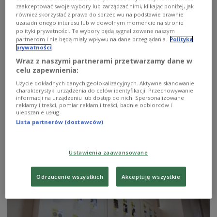
zaakceptować swoje wybory lub zarządzać nimi, klikając poniżej, jak
również skorzystać z prawa do sprzeciwu na podstawie prawnie
uzasadnionego interesu lub w dowolnym momencie na stronie
polityki prywatności. Te wybory będą sygnalizowane naszym
partnerom i nie będą miały wpływu na dane przeglądania.
Polityka
prywatności
Wraz z naszymi partnerami przetwarzamy dane w
celu zapewnienia:
Bezcenne grafiki Francisca Goi
Użycie dokładnych danych geolokalizacyjnych. Aktywne skanowanie
odnalezione
charakterystyki urządzenia do celów identyfikacji. Przechowywanie
informacji na urządzeniu lub dostęp do nich. Spersonalizowane
reklamy i treści, pomiar reklam i treści, badnie odbiorców i
W prywatnej bibliotece pod Barceloną odnaleziono 12
ulepszanie usług.
prac z cyklu "Szaleństwa" - ostatniego, zrealizowanego
Lista partnerów (dostawców)
przez malarza.
Zobacz więcej na temat:
Barcelona
dzieła sztuki
goya
kurort
malarstwo
Ustawienia zaawansowane
Odrzucenie wszystkich
Akceptuję wszystkie