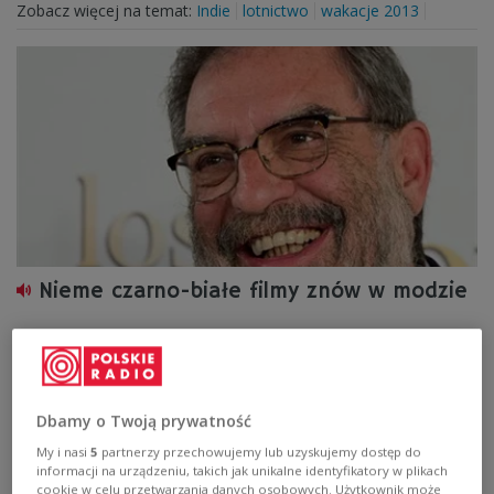
Zobacz więcej na temat:
Indie
lotnictwo
wakacje 2013
Nieme czarno-białe filmy znów w modzie
Film na podstawie baśni braci Grimm otrzymał kolejną
nagrodę.
Zobacz więcej na temat:
mod
POLSKA
zatrucie
toczeń
Dbamy o Twoją prywatność
My i nasi
5
partnerzy przechowujemy lub uzyskujemy dostęp do
informacji na urządzeniu, takich jak unikalne identyfikatory w plikach
cookie w celu przetwarzania danych osobowych. Użytkownik może