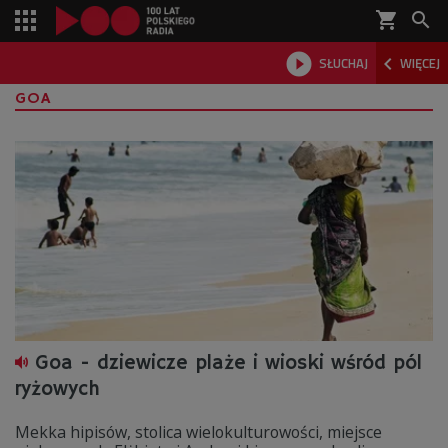
shopping_cart



SŁUCHAJ
WIĘCEJ

GOA
Goa - dziewicze plaże i wioski wśród pól
ryżowych
Mekka hipisów, stolica wielokulturowości, miejsce