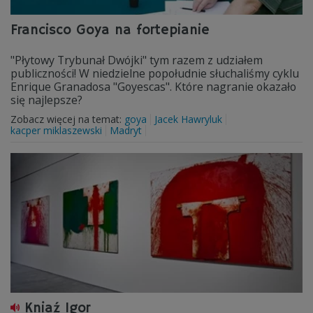
Francisco Goya na fortepianie
"Płytowy Trybunał Dwójki" tym razem z udziałem
publiczności! W niedzielne popołudnie słuchaliśmy cyklu
Enrique Granadosa "Goyescas". Które nagranie okazało
się najlepsze?
Zobacz więcej na temat:
goya
Jacek Hawryluk
kacper miklaszewski
Madryt
Kniaź Igor