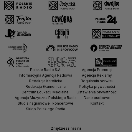
Polskie Radio S.A.
Agencja Promocji
Informacyjna Agencja Radiowa
Agencja Reklamy
Redakcja Katolicka
Regulamin serwisu
Redakcja Ekumeniczna
Polityka prywatności
Centrum Edukacji Medialnej
Ustawienia prywatności
Agencja Muzyczna Polskiego Radia
Dane osobowe
Studia nagraniowe i koncertowe
Kontakt
Sklep Polskiego Radia
Znajdziesz nas na