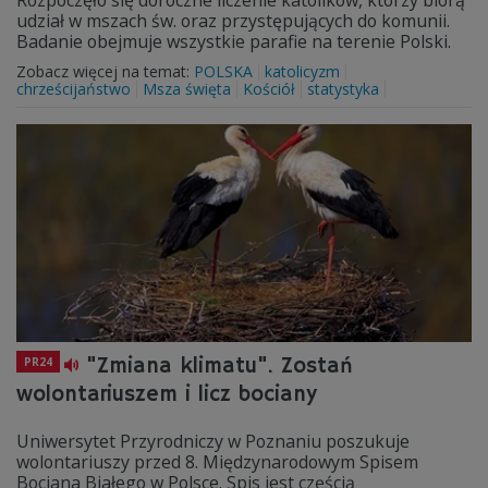
Rozpoczęło się doroczne liczenie katolików, którzy biorą
udział w mszach św. oraz przystępujących do komunii.
Badanie obejmuje wszystkie parafie na terenie Polski.
Zobacz więcej na temat:
POLSKA
katolicyzm
chrześcijaństwo
Msza święta
Kościół
statystyka
"Zmiana klimatu". Zostań
PR24
wolontariuszem i licz bociany
Uniwersytet Przyrodniczy w Poznaniu poszukuje
wolontariuszy przed 8. Międzynarodowym Spisem
Bociana Białego w Polsce. Spis jest częścią