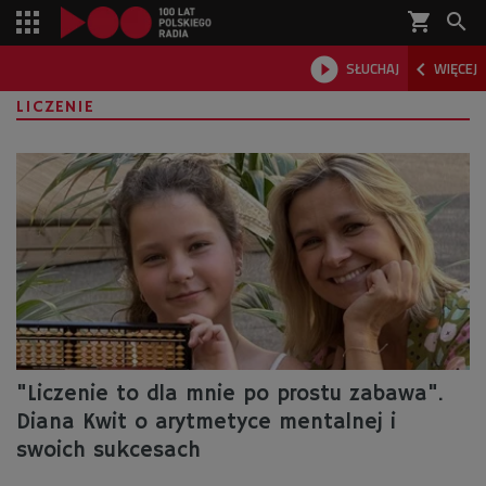
shopping_cart



SŁUCHAJ
WIĘCEJ

LICZENIE
"Liczenie to dla mnie po prostu zabawa".
Diana Kwit o arytmetyce mentalnej i
swoich sukcesach