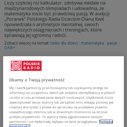
Liczy szybciej niż kalkulator, zdobywa medale na
międzynarodowych olimpiadach i udowadnia, że
matematyka może być prawdziwą pasją. W audycji
„Poranek” Polskiego Radia Dzieciom Diana Kwit
opowiedziała o arytmetyce mentalnej, swoich
największych osiągnięciach i treningach, które
sprawiają jej ogromną radość.
Zobacz więcej na temat:
radio dla dzieci
matematyka
pasje
DAB+
Dbamy o Twoją prywatność
My i nasi
5
partnerzy przechowujemy lub uzyskujemy dostęp do
informacji na urządzeniu, takich jak unikalne identyfikatory w plikach
cookie w celu przetwarzania danych osobowych. Użytkownik może
zaakceptować swoje wybory lub zarządzać nimi, klikając poniżej, jak
również skorzystać z prawa do sprzeciwu na podstawie prawnie
uzasadnionego interesu lub w dowolnym momencie na stronie
polityki prywatności. Te wybory będą sygnalizowane naszym
Zimowe ptakoliczenie - łyska ptakiem
partnerom i nie będą miały wpływu na dane przeglądania.
Polityka
prywatności