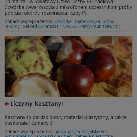
14 marca - w Światowy Dzień Liczby Pi - radiowa
Czwórka towarzyszyła z mikrofonem uczestnikom próby
pobicia rekordu rozwinięcia liczby Pi.
Zobacz więcej na temat:
Czwórka
matematyka
liczby
rekordy
Rekord Guinnessa
NAUKA
Patryk Kuniszewicz
Liczymy kasztany!
Kasztany to bardzo dobry materiał plastyczny, a także
doskonałe liczmany :)
Zobacz więcej na temat:
nauka języka angielskiego
język angielski
angielski dla dzieci
zabawa plastyczna