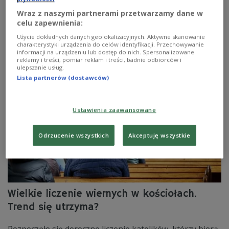
zimy w Polsce
Wraz z naszymi partnerami przetwarzamy dane w
W ostatni weekend stycznia w całej Polsce trwa zimowe
celu zapewnienia:
liczenie ptaków. Dzięki tej akcji, ornitolodzy uzyskują
Użycie dokładnych danych geolokalizacyjnych. Aktywne skanowanie
informacje o stanie populacji ptaków w Polsce.
charakterystyki urządzenia do celów identyfikacji. Przechowywanie
informacji na urządzeniu lub dostęp do nich. Spersonalizowane
Zobacz więcej na temat:
Trójka
Zobacz także
reklamy i treści, pomiar reklam i treści, badnie odbiorców i
Michał Jędrkowiak
ptaki
zima
ornitologia
ulepszanie usług.
Lista partnerów (dostawców)
Ustawienia zaawansowane
Odrzucenie wszystkich
Akceptuję wszystkie
Wielkie liczenie wiernych w kościołach.
Trend się utrzyma?