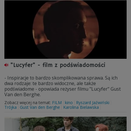
"Lucyfer" - film z podświadomości
- Inspiracje to bardzo skomplikowana sprawa. Są ich
dwa rodzaje: te bardzo widoczne, ale także
podświadome - opowiada reżyser filmu "Lucyfer" Gust
Van den Berghe.
Zobacz więcej na temat:
FILM
kino
Ryszard Jaźwiński
Trójka
Gust Van den Berghe
Karolina Bielawska