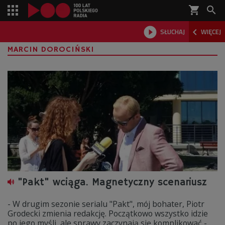
shopping_cart



SŁUCHAJ
WIĘCEJ

MARCIN DOROCIŃSKI
"Pakt" wciąga. Magnetyczny scenariusz
- W drugim sezonie serialu "Pakt", mój bohater, Piotr
Grodecki zmienia redakcję. Początkowo wszystko idzie
po jego myśli, ale sprawy zaczynają się komplikować -