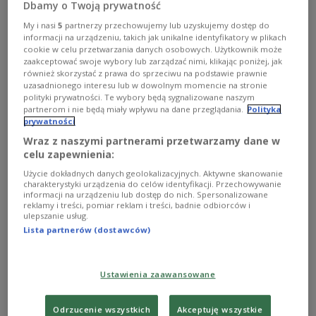
Dbamy o Twoją prywatność
My i nasi
5
partnerzy przechowujemy lub uzyskujemy dostęp do
informacji na urządzeniu, takich jak unikalne identyfikatory w plikach
cookie w celu przetwarzania danych osobowych. Użytkownik może
zaakceptować swoje wybory lub zarządzać nimi, klikając poniżej, jak
również skorzystać z prawa do sprzeciwu na podstawie prawnie
uzasadnionego interesu lub w dowolnym momencie na stronie
polityki prywatności. Te wybory będą sygnalizowane naszym
partnerom i nie będą miały wpływu na dane przeglądania.
Polityka
prywatności
Wraz z naszymi partnerami przetwarzamy dane w
celu zapewnienia:
Użycie dokładnych danych geolokalizacyjnych. Aktywne skanowanie
Film, dla którego Marcin Dorociński
charakterystyki urządzenia do celów identyfikacji. Przechowywanie
zdziczał
informacji na urządzeniu lub dostęp do nich. Spersonalizowane
reklamy i treści, pomiar reklam i treści, badnie odbiorców i
ulepszanie usług.
- Trzeba było sięgnąć trochę do realizmu i tarzać się w
Lista partnerów (dostawców)
śniegu, ale trzeba też było użyć aktorstwa i dodać coś od
siebie - mówi o pracy przy filmie "Na granicy" aktor
Marcin Dorociński.
Ustawienia zaawansowane
Zobacz więcej na temat:
Jacek Braciak
Joanna Łapińska
Leszek Teleszyński
Ryszard Jaźwiński
Trójka
Odrzucenie wszystkich
Akceptuję wszystkie