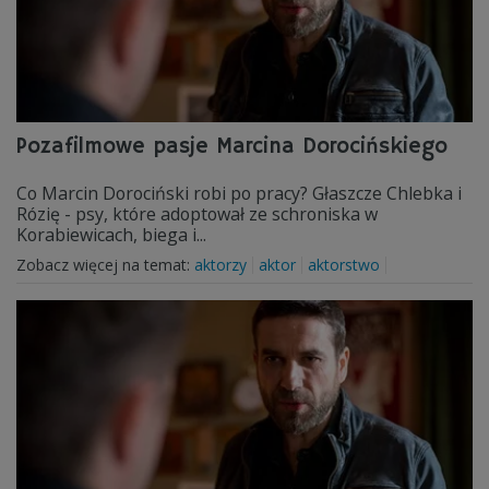
Pozafilmowe pasje Marcina Dorocińskiego
Co Marcin Dorociński robi po pracy? Głaszcze Chlebka i
Rózię - psy, które adoptował ze schroniska w
Korabiewicach, biega i...
Zobacz więcej na temat:
aktorzy
aktor
aktorstwo