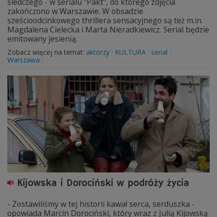
śledczego - w serialu "Pakt", do którego zdjęcia
zakończono w Warszawie. W obsadzie
sześcioodcinkowego thrillera sensacyjnego są też m.in.
Magdalena Cielecka i Marta Nieradkiewicz. Serial będzie
emitowany jesienią.
Zobacz więcej na temat:
aktorzy
KULTURA
serial
Warszawa
Kijowska i Dorociński w podróży życia
- Zostawiliśmy w tej historii kawał serca, serduszka -
opowiada Marcin Dorociński, który wraz z Julią Kijowską