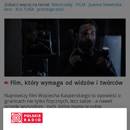
Zobacz więcej na temat:
Bieszczady
FILM
Joanna Sławińska
kino
KULTURA
przestępczość
Film, który wymaga od widzów i twórców
Najnowszy film Wojciecha Kasperskiego to opowieść o
granicach nie tylko fizycznych, lecz także - a nawet
przede wszystkim - tych, które mamy w sobie.
Fizycznych, psychicznych, emocjonalnych.
Zobacz więcej na temat:
FILM
kino
KULTURA
Ryszard Jaźwiński
Trójka
Wojciech Kasperski
Marcin Wierzchosławski