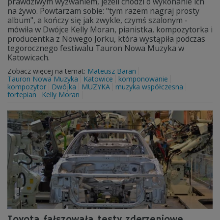
prawdziwym wyzwaniem, jeżeli chodzi o wykonanie ich
na żywo. Powtarzam sobie: "tym razem nagraj prosty
album", a kończy się jak zwykle, czymś szalonym -
mówiła w Dwójce Kelly Moran, pianistka, kompozytorka i
producentka z Nowego Jorku, która wystąpiła podczas
tegorocznego festiwalu Tauron Nowa Muzyka w
Katowicach.
Zobacz więcej na temat:
Mateusz Baran
Tauron Nowa Muzyka
Katowice
komponowanie
kompozytor
Dwójka
MUZYKA
muzyka współczesna
fortepian
Kelly Moran
Toyota fałszowała testy zderzeniowe.