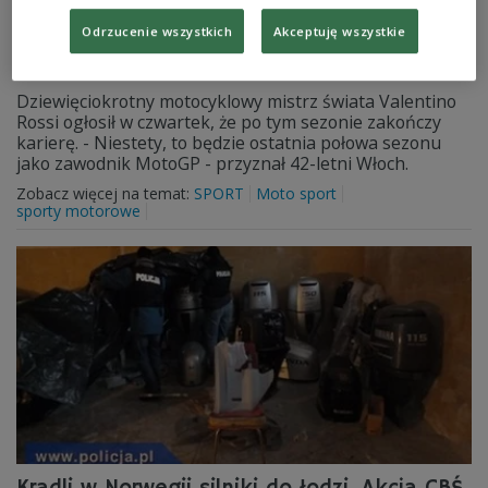
MotoGP: Valentino Rossi mówi "pas". To
Odrzucenie wszystkich
Akceptuję wszystkie
ostatni sezon legendy
Dziewięciokrotny motocyklowy mistrz świata Valentino
Rossi ogłosił w czwartek, że po tym sezonie zakończy
karierę. - Niestety, to będzie ostatnia połowa sezonu
jako zawodnik MotoGP - przyznał 42-letni Włoch.
Zobacz więcej na temat:
SPORT
Moto sport
sporty motorowe