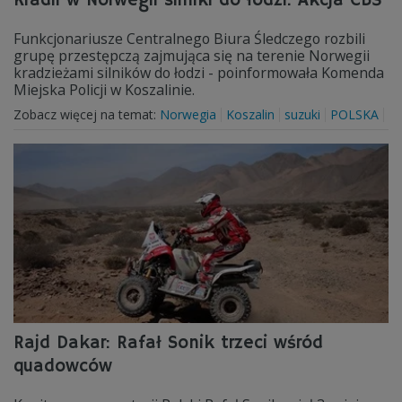
Kradli w Norwegii silniki do łodzi. Akcja CBŚ
Funkcjonariusze Centralnego Biura Śledczego rozbili
grupę przestępczą zajmująca się na terenie Norwegii
kradzieżami silników do łodzi - poinformowała Komenda
Miejska Policji w Koszalinie.
Zobacz więcej na temat:
Norwegia
Koszalin
suzuki
POLSKA
Rajd Dakar: Rafał Sonik trzeci wśród
quadowców