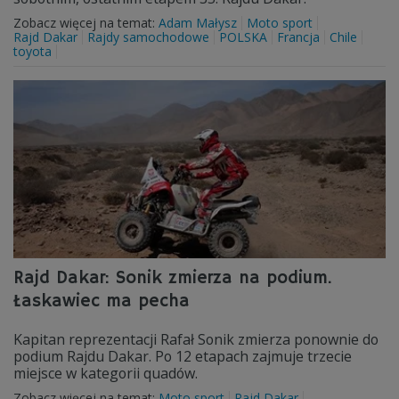
Zobacz więcej na temat:
Adam Małysz
Moto sport
Rajd Dakar
Rajdy samochodowe
POLSKA
Francja
Chile
toyota
Rajd Dakar: Sonik zmierza na podium.
Łaskawiec ma pecha
Kapitan reprezentacji Rafał Sonik zmierza ponownie do
podium Rajdu Dakar. Po 12 etapach zajmuje trzecie
miejsce w kategorii quadów.
Zobacz więcej na temat:
Moto sport
Rajd Dakar