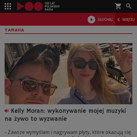
shopping_cart



SŁUCHAJ
WIĘCEJ

YAMAHA
Kelly Moran: wykonywanie mojej muzyki
na żywo to wyzwanie
- Zawsze wymyślam i nagrywam płyty, które okazują się