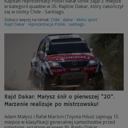
Kapitan reprezentacji Polski Rafał Sonik zajął 3. miejsce
w kategorii quadów w 35. Rajdzie Dakar, który zakończył
się w stolicy Chile - Santiago.
Zobacz więcej na temat:
Chile
dakar
Moto sport
Rajd Dakar
reprezentacja Polski
santiago
Rajd Dakar: Małysz śnił o pierwszej "20".
Marzenie realizuje po mistrzowsku!
Adam Małysz i Rafał Marton (Toyota Hilux) zajmują 15.
miejsce w klasyfikacji generalnej samochodów przed
sobotnim, ostatnim etapem 35. Rajdu Dakar.