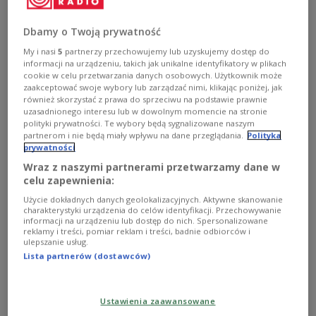
Historyczny sukces Francuza Quartararo
Dbamy o Twoją prywatność
w klasie MotoGP
My i nasi
5
partnerzy przechowujemy lub uzyskujemy dostęp do
informacji na urządzeniu, takich jak unikalne identyfikatory w plikach
Francuz Fabio Quartararo (Yamaha) został pierwszym
cookie w celu przetwarzania danych osobowych. Użytkownik może
francuskim mistrzem świata w motocyklowej klasie
zaakceptować swoje wybory lub zarządzać nimi, klikając poniżej, jak
MotoGP. Sukces przypieczętował w niedzielę na torze
również skorzystać z prawa do sprzeciwu na podstawie prawnie
we włoskim Misano, zajmując czwarte miejsce w Grand
uzasadnionego interesu lub w dowolnym momencie na stronie
Prix Emilii-Romanii.
polityki prywatności. Te wybory będą sygnalizowane naszym
partnerom i nie będą miały wpływu na dane przeglądania.
Polityka
Zobacz więcej na temat:
sporty motorowe
SPORT
prywatności
Moto sport
Wraz z naszymi partnerami przetwarzamy dane w
celu zapewnienia:
Użycie dokładnych danych geolokalizacyjnych. Aktywne skanowanie
charakterystyki urządzenia do celów identyfikacji. Przechowywanie
informacji na urządzeniu lub dostęp do nich. Spersonalizowane
reklamy i treści, pomiar reklam i treści, badnie odbiorców i
ulepszanie usług.
Lista partnerów (dostawców)
Ustawienia zaawansowane