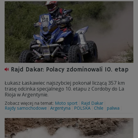
Rajd Dakar: Polacy zdominowali 10. etap
Łukasz Łaskawiec najszybciej pokonał liczącą 357 km
trasę odcinka specjalnego 10. etapu z Cordoby do La
Rioja w Argentynie.
Zobacz więcej na temat:
Moto sport
Rajd Dakar
Rajdy samochodowe
Argentyna
POLSKA
Chile
paliwa