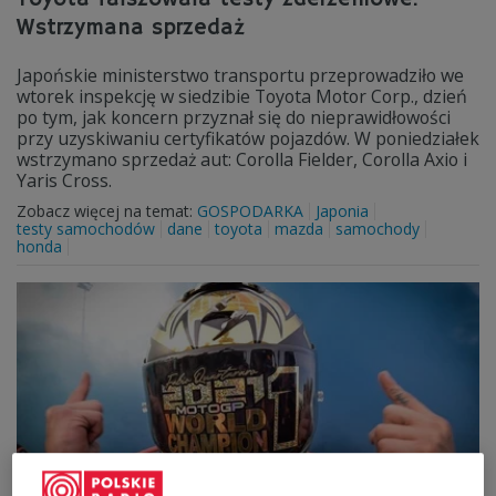
Wstrzymana sprzedaż
Japońskie ministerstwo transportu przeprowadziło we
wtorek inspekcję w siedzibie Toyota Motor Corp., dzień
po tym, jak koncern przyznał się do nieprawidłowości
przy uzyskiwaniu certyfikatów pojazdów. W poniedziałek
wstrzymano sprzedaż aut: Corolla Fielder, Corolla Axio i
Yaris Cross.
Zobacz więcej na temat:
GOSPODARKA
Japonia
testy samochodów
dane
toyota
mazda
samochody
honda