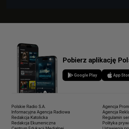
Pobierz aplikację Po
Google Play
App Sto
Polskie Radio S.A.
Agencja Prom
Informacyjna Agencja Radiowa
Agencja Rekl
Redakcja Katolicka
Regulamin se
Redakcja Ekumeniczna
Polityka pryw
Centrum Edukacji Medialnej
Ustawienia pr