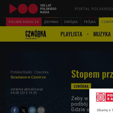
PORTAL POLSKIEGO
POLSKIE RADIO 24
JEDYNKA
DWÓJKA
TRÓJKA
CZWÓ
PLAYLISTA
MUZYKA
Stopem prz
Polskie Radio
Czwórka
Śniadanie w Czwórce
ostatnia aktualizacja:
04.08.2012 19:30
Żeby w pełni cie
podbój Europy wa
Gdzie spać, jak 
Dbamy o 