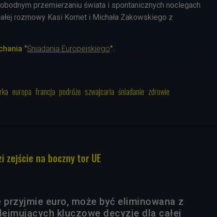
wobodnym przemierzaniu świata i spontanicznych noclegach
całej rozmowy Kasi Kornet i Michała Żakowskiego z
chania
"
Śniadania Europejskiego
".
rka
europa
francja
podróże
szwajcaria
śniadanie
zdrowie
i zejście na boczny tor UE
e przyjmie euro, może być eliminowana z
ejmujących kluczowe decyzje dla całej