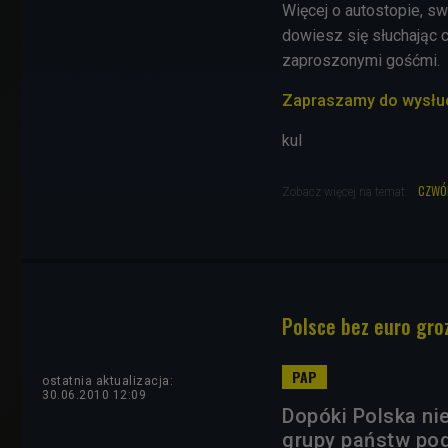
Więcej o autostopie, s
dowiesz się słuchając 
zaproszonymi gośćmi.
Zapraszamy do wysłu
kul
czwó
Zobacz więcej na temat:
Polsce bez euro groz
ostatnia aktualizacja:
30.06.2010 12:09
Dopóki Polska ni
grupy państw pod