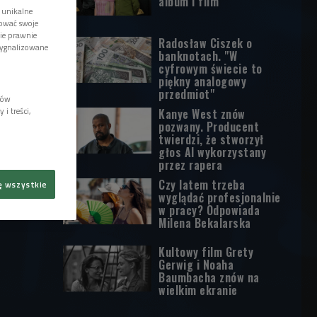
album i film
 unikalne
tować swoje
wie prawnie
Radosław Ciszek o
sygnalizowane
banknotach. "W
cyfrowym świecie to
piękny analogowy
przedmiot"
lów
i treści,
Kanye West znów
pozwany. Producent
twierdzi, że stworzył
głos AI wykorzystany
przez rapera
Czy latem trzeba
ę wszystkie
wyglądać profesjonalnie
w pracy? Odpowiada
Milena Bekalarska
Kultowy film Grety
Gerwig i Noaha
Baumbacha znów na
wielkim ekranie