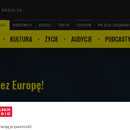
 RADIA SA
RKA
KIEROWCY
DZIECI
TEATR
CHOPIN
PR DLA ZAGRAN
KULTURA
ŻYCIE
AUDYCJE
PODCAST

ez Europę!
szyć się wakacjami, zanim wyruszymy na
rto zadbać o kilka istotnych szczegółów.
się ubezpieczyć i dlaczego warto podróżować
Twoją prywatność