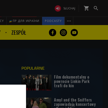
shopping_cart


SŁUCHAJ

ICY
ПР ДЛЯ УКРАЇНИ
PODCASTY
Y
ZESPÓŁ
POPULARNE
Film dokumentalny o
powrocie Linkin Park
trafi do kin
Amyl and the Sniffers
zapowiadają koncertowy