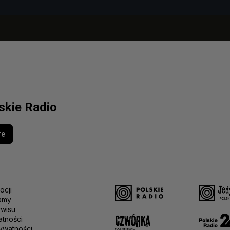
lskie Radio
re
ocji
amy
rwisu
atności
ywatności