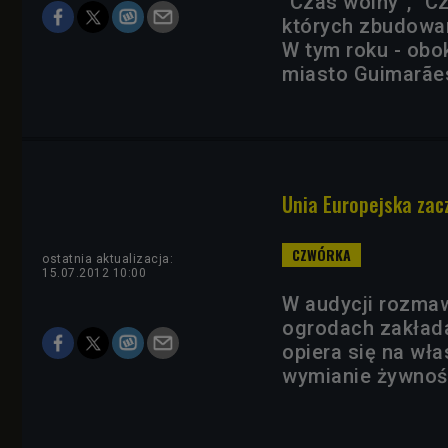
"Czas wolny”, "Cz
których zbudowany
W tym roku - obok
miasto Guimarãe
Unia Europejska zac
ostatnia aktualizacja:
15.07.2012 10:00
W audycji rozmaw
ogrodach zakład
opiera się na wła
wymianie żywnoś