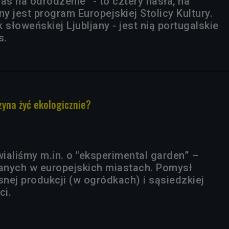
as na odrodzenie” - to cztery hasła, na
 jest program Europejskiej Stolicy Kultury.
 słoweńskiej Ljubljany - jest nią portugalskie
s.
zyna żyć ekologicznie?
ialiśmy m.in. o "eksperimental garden” –
anych w europejskich miastach. Pomysł
snej produkcji (w ogródkach) i sąsiedzkiej
ci.