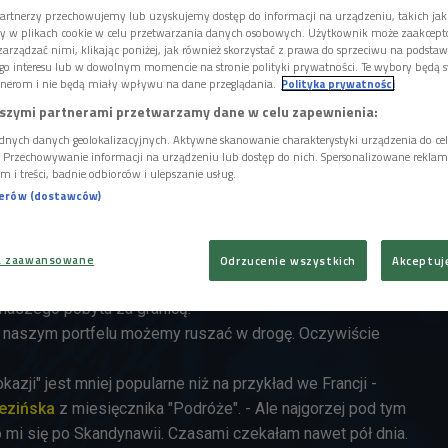
iesz się słuchając "Śniadania
artnerzy przechowujemy lub uzyskujemy dostęp do informacji na urządzeniu, takich jak
ory w plikach cookie w celu przetwarzania danych osobowych. Użytkownik może zaakcep
arządzać nimi, klikając poniżej, jak również skorzystać z prawa do sprzeciwu na podsta
go interesu lub w dowolnym momencie na stronie polityki prywatności. Te wybory będą 
ługuje każdemu ubezpieczonemu w NFZ i przydaje się,
nerom i nie będą miały wpływu na dane przeglądania.
Polityka prywatności
emy
. - Europejska Karta Ubezpieczenia Zdrowotnego to
szymi partnerami przetwarzamy dane w celu zapewnienia:
erdza nasze prawo do korzystania ze świadczeń zdrowotnych
dnych danych geolokalizacyjnych. Aktywne skanowanie charakterystyki urządzenia do ce
i. Przechowywanie informacji na urządzeniu lub dostęp do nich. Spersonalizowane reklamy 
h Europejskiego Obszaru Gospodarczego i Szwajcarii -
m i treści, badnie odbiorców i ulepszanie usług.
atkowski
, przedstawiciel Komisji Europejskiej w Polsce
nerów (dostawców)
wana jest tego samego dnia. Jedynie w przypadku braku
ego opłacania składek zdrowotnych, fundusz ma 7 dni na
-
Warto też pamiętać, że taka karta ma krótki okres
a zaawansowane
Odrzucenie wszystkich
Akceptuj
ść "Śniadania europejskiego". I tłumaczy: - Najczęściej
naszego pobytu za granicą.
 naszym portfelu możemy ruszać w drogę. Oczywiście
kazji" jest mniej popularne niż na przykład we Francji -
ezińska
z miesięcznika "Podróże". - Ale najgorzej pod tym
mi się po Skandynawii. Czasami czekałam nawet pół dnia.