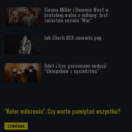
Sienna Miller i Dominic West w
brutalnej walce o miliony. Jest
zwiastun serialu "War"
Jak Charli XCX zmieniła pop
Odet i Irys gościniami audycji
"Chłopaków z sąsiedztwa"
"Kolor milczenia". Czy warto pamiętać wszystko?