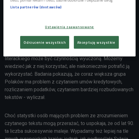
treści, pomiar reklam i treści, badnie odbiorców i ulepszanie usług.
teksty trudne, hermetyczne i niezrozumiałe – mówiła Iga
Lista partnerów (dostawców)
Kazimierczyk z
Fundacji Przestrzeń dla Edukacji.
Ustawienia zaawansowane
Dr Paweł Boguszewski, neurobiolog z Instytutu Biologii
Doświadczalnej zwracał uwagę, że czytanie ze
Odrzucenie wszystkich
Akceptuję wszystkie
zrozumieniem to dla wielu umiejętność, której nie potrafią
wykorzystać w codziennym życiu. - Analiza tekstu
literackiego może być czynnością wyuczoną. Możemy
wiedzieć jak z niej korzystać, ale niekoniecznie potrafić ją
wykorzystać. Badania pokazują, że coraz większa grupa
Polaków ma problem z czytaniem umów kredytowych,
rozliczaniem podatków, czytaniem bardziej rozbudowanych
tekstów - wyliczał.
Choć statystki osób mających problem ze zrozumieniem
czytanego tekstu mogą przerażać, to uspokaja, że od lat 90.
ta liczba sukcesywnie maleje. Wypadamy też lepiej na tle
innych europejskich krajów, jednak, jak podkreślała
Sylwia