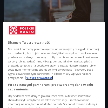
(zdjęcie ilustracyjne)
Foto: Pixabay
Dbamy o Twoją prywatność
My i nasi
5
partnerzy przechowujemy lub uzyskujemy dostęp do informacji
Jednym z priorytetowych umiejętności, jakie zdobywamy w
na urządzeniu, takich jak unikalne identyfikatory w plikach cookie w celu
szkole, jest właśnie umiejętność pracy z tekstem.
przetwarzania danych osobowych. Użytkownik może zaakceptować swoje
wybory lub zarządzać nimi, klikając poniżej, jak również skorzystać z
Współcześnie mamy niemal nieograniczony dostęp do
prawa do sprzeciwu na podstawie prawnie uzasadnionego interesu lub w
tekstu i informacji. Jak to możliwe, że tak duża grupa ludzi
dowolnym momencie na stronie polityki prywatności. Te wybory będą
nie radzi sobie ze zrozumieniem tego, co czyta?
sygnalizowane naszym partnerom i nie będą miały wpływu na dane
przeglądania.
Polityka prywatności
- Szkoła chciałaby uczyć czytania ze zrozumieniem, jednak
Wraz z naszymi partnerami przetwarzamy dane w celu
zapewnienia:
w praktyce wygląda to różnie. Aby nauczyć pracy z tekstem
i wyrobić w dziecku nawyk sięgania po książki warto byłoby
Użycie dokładnych danych geolokalizacyjnych. Aktywne skanowanie
charakterystyki urządzenia do celów identyfikacji. Przechowywanie
pracować na materiałach, które intelektualnie i emocjonalnie
informacji na urządzeniu lub dostęp do nich. Spersonalizowane reklamy i
są tej młodzieży bliskie. W kanonie lektur znajdują się