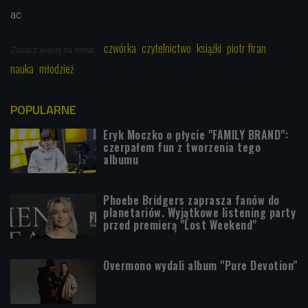
ac
czwórka
czytelnictwo
książki
piotr firan
Zobacz więcej na temat:
nauka
młodzież
POPULARNE
Eryk Moczko o płycie "FAMILY BRAND":
czerpałem fun z tworzenia tego
albumu
Phoebe Bridgers zaprasza fanów do
planetariów. Wyjątkowe listening party
przed premierą "Lost Weekend"
Overmono wydali album "Pure Devotion"