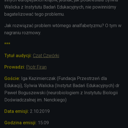
Walicka z Instytutu Badań Edukacyjnych,
nie powinniśmy
bagatelizować tego problemu.
Jak rozwiązać problem wtórnego analfabetyzmu? O tym w
nagraniu rozmowy.
***
Tytuł audycji:
Czat Czwórki
Prowadzi:
Piotr Firan
Goście:
Iga Kazimierczak (Fundacja Przestrzeń dla
Edukacji), Sylwia Walicka (Instytut Badań Edukacyjnych) dr
Paweł Boguszewski (neurobiologiem z Instytutu Biologii
Doświadczalnej im. Nenckiego)
Data emisji:
2
.10.2019
Godzina emisji:
15
.09