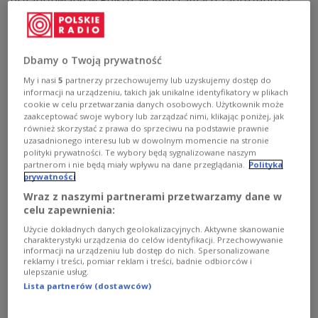
organizowane w Polsce. W jego ramach zaprezentują
się artyści, którzy czerpią z korzeni wykonywanej przez
siebie muzyki. Na finał, w Studiu Koncertowym
Polskiego Radia im. Witolda Lutosławskiego, wystąpi
m.in. L.U.C. z orkiestrą. Patronem medialnym festiwalu
Dbamy o Twoją prywatność
jest Polskie Radio.
My i nasi
5
partnerzy przechowujemy lub uzyskujemy dostęp do
Zobacz więcej na temat:
Paweł Sztompke
L.U.C.
informacji na urządzeniu, takich jak unikalne identyfikatory w plikach
muzyka filmowa
cookie w celu przetwarzania danych osobowych. Użytkownik może
zaakceptować swoje wybory lub zarządzać nimi, klikając poniżej, jak
również skorzystać z prawa do sprzeciwu na podstawie prawnie
uzasadnionego interesu lub w dowolnym momencie na stronie
polityki prywatności. Te wybory będą sygnalizowane naszym
partnerom i nie będą miały wpływu na dane przeglądania.
Polityka
prywatności
Wraz z naszymi partnerami przetwarzamy dane w
celu zapewnienia:
Użycie dokładnych danych geolokalizacyjnych. Aktywne skanowanie
charakterystyki urządzenia do celów identyfikacji. Przechowywanie
informacji na urządzeniu lub dostęp do nich. Spersonalizowane
reklamy i treści, pomiar reklam i treści, badnie odbiorców i
ulepszanie usług.
Kiedy powstanie ekranizacja musicalu
Lista partnerów (dostawców)
"Metro"? Janusz Józefowicz zdradza swoje
plany