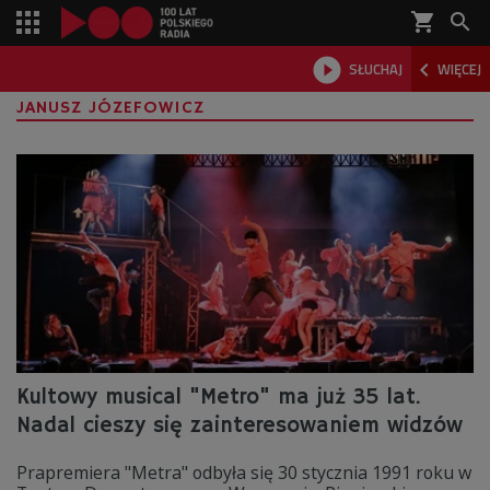
shopping_cart



SŁUCHAJ
WIĘCEJ

JANUSZ JÓZEFOWICZ
Kultowy musical "Metro" ma już 35 lat.
Nadal cieszy się zainteresowaniem widzów
Prapremiera "Metra" odbyła się 30 stycznia 1991 roku w