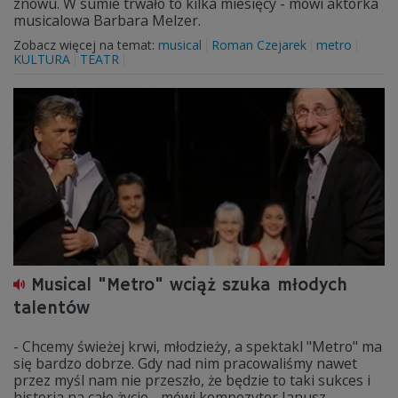
znowu. W sumie trwało to kilka miesięcy - mówi aktorka
musicalowa Barbara Melzer.
Zobacz więcej na temat:
musical
Roman Czejarek
metro
KULTURA
TEATR
Musical "Metro" wciąż szuka młodych
talentów
- Chcemy świeżej krwi, młodzieży, a spektakl "Metro" ma
się bardzo dobrze. Gdy nad nim pracowaliśmy nawet
przez myśl nam nie przeszło, że będzie to taki sukces i
historia na całe życie - mówi kompozytor Janusz