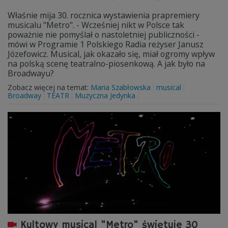
Właśnie mija 30. rocznica wystawienia prapremiery
musicalu "Metro". - Wcześniej nikt w Polsce tak
poważnie nie pomyślał o nastoletniej publiczności -
mówi w Programie 1 Polskiego Radia reżyser Janusz
Józefowicz. Musical, jak okazało się, miał ogromy wpływ
na polską scenę teatralno-piosenkową. A jak było na
Broadwayu?
Zobacz więcej na temat:
Maria Szabłowska
musical
Broadway
TEATR
Muzyczna Jedynka
Kultowy musical "Metro" świętuje 30