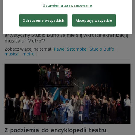
Ustawienia zaawansowane
- Trzeba wierzyć w to, co się robi, żeby później móc to
wszystko zrealizować (…). Być może będę najpóźniej
Odrzucenie wszystkich
Akceptuję wszystkie
debiutującym reżyserem na świecie - mówi w Programie
1 Polskiego Radia Janusz Józefowicz. Czy dyrektor
artystyczny Studio Buffo zajmie się wkrótce ekranizacją
musicalu "Metro"?
Zobacz więcej na temat:
Paweł Sztompke
Studio Buffo
musical
metro
Z podziemia do encyklopedii teatru.