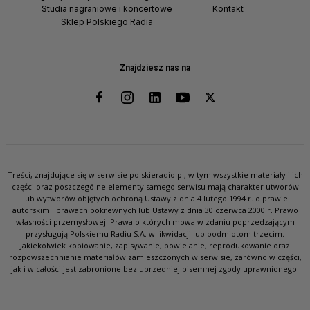
Studia nagraniowe i koncertowe
Kontakt
Sklep Polskiego Radia
Znajdziesz nas na
Treści, znajdujące się w serwisie polskieradio.pl, w tym wszystkie materiały i ich
części oraz poszczególne elementy samego serwisu mają charakter utworów
lub wytworów objętych ochroną Ustawy z dnia 4 lutego 1994 r. o prawie
autorskim i prawach pokrewnych lub Ustawy z dnia 30 czerwca 2000 r. Prawo
własności przemysłowej. Prawa o których mowa w zdaniu poprzedzającym
przysługują Polskiemu Radiu S.A. w likwidacji lub podmiotom trzecim.
Jakiekolwiek kopiowanie, zapisywanie, powielanie, reprodukowanie oraz
rozpowszechnianie materiałów zamieszczonych w serwisie, zarówno w części,
jak i w całości jest zabronione bez uprzedniej pisemnej zgody uprawnionego.