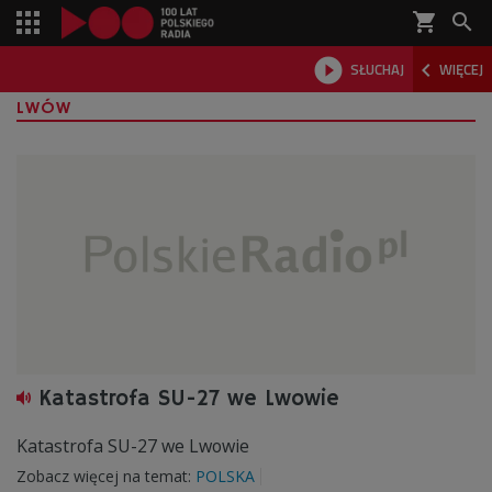
shopping_cart



SŁUCHAJ
WIĘCEJ

LWÓW
Katastrofa SU-27 we Lwowie
Katastrofa SU-27 we Lwowie
Zobacz więcej na temat:
POLSKA