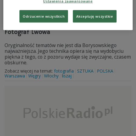
Ustawienia zaawansowane
Odrzucenie wszystkich
Akceptuję wszystkie
Fotograf Lwowa
Oryginalność tematów nie jest dla Borysowskiego
najważniejsza. Jego technika opiera się na wydobyciu
piękna z tego, co z pozoru wydaje się zwyczajne, czasem
obskurne.
Zobacz więcej na temat:
fotografia
SZTUKA
POLSKA
Warszawa
Węgry
Włochy
liszaj