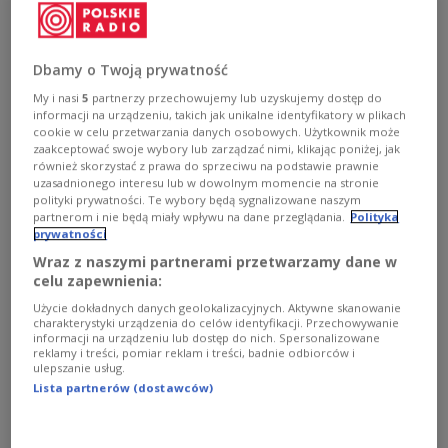
Dbamy o Twoją prywatność
My i nasi
5
partnerzy przechowujemy lub uzyskujemy dostęp do
informacji na urządzeniu, takich jak unikalne identyfikatory w plikach
Rok Zbigniewa Herberta: Miasta poety –
cookie w celu przetwarzania danych osobowych. Użytkownik może
zaakceptować swoje wybory lub zarządzać nimi, klikając poniżej, jak
Lwów
również skorzystać z prawa do sprzeciwu na podstawie prawnie
uzasadnionego interesu lub w dowolnym momencie na stronie
Kiedy Bożena Markowska, autorka reportażu. odbyła
polityki prywatności. Te wybory będą sygnalizowane naszym
podróż do Lwowa, wśród wielu tropów polskich szukała
partnerom i nie będą miały wpływu na dane przeglądania.
Polityka
również śladów Zbigniewa Herberta – polskiego poety,
prywatności
który po wojnie zmuszony był opuścić rodzinne miasto.
Wraz z naszymi partnerami przetwarzamy dane w
celu zapewnienia:
Zobacz więcej na temat:
Zbigniew Herbert
Józef Wittlin
Bożena Markowska
podróże
POLSKA
Ukraina
Użycie dokładnych danych geolokalizacyjnych. Aktywne skanowanie
charakterystyki urządzenia do celów identyfikacji. Przechowywanie
informacji na urządzeniu lub dostęp do nich. Spersonalizowane
reklamy i treści, pomiar reklam i treści, badnie odbiorców i
ulepszanie usług.
Lista partnerów (dostawców)