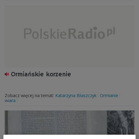
Ormiańskie korzenie
Zobacz więcej na temat:
Katarzyna Błaszczyk
Ormianie
wiara