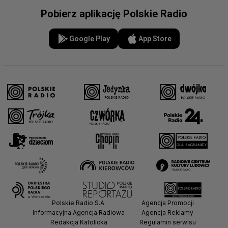
Pobierz aplikację Polskie Radio
Google Play
App Store
Polskie Radio S.A.
Agencja Promocji
Informacyjna Agencja Radiowa
Agencja Reklamy
Redakcja Katolicka
Regulamin serwisu