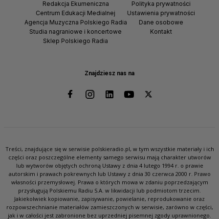
Redakcja Ekumeniczna
Polityka prywatności
Centrum Edukacji Medialnej
Ustawienia prywatności
Agencja Muzyczna Polskiego Radia
Dane osobowe
Studia nagraniowe i koncertowe
Kontakt
Sklep Polskiego Radia
Znajdziesz nas na
Treści, znajdujące się w serwisie polskieradio.pl, w tym wszystkie materiały i ich
części oraz poszczególne elementy samego serwisu mają charakter utworów
lub wytworów objętych ochroną Ustawy z dnia 4 lutego 1994 r. o prawie
autorskim i prawach pokrewnych lub Ustawy z dnia 30 czerwca 2000 r. Prawo
własności przemysłowej. Prawa o których mowa w zdaniu poprzedzającym
przysługują Polskiemu Radiu S.A. w likwidacji lub podmiotom trzecim.
Jakiekolwiek kopiowanie, zapisywanie, powielanie, reprodukowanie oraz
rozpowszechnianie materiałów zamieszczonych w serwisie, zarówno w części,
jak i w całości jest zabronione bez uprzedniej pisemnej zgody uprawnionego.