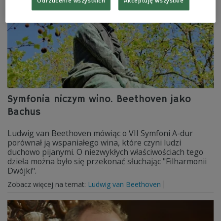
Odrzucenie wszystkich
Akceptuję wszystkie
Symfonia niczym wino. Beethoven jako
Bachus
Ludwig van Beethoven mówiąc o VII Symfoni A-dur
porównał ją wspaniałego wina, które czyni ludzi
duchowo pijanymi. O niezwykłych właściwościach tego
dzieła można było się przekonać słuchając "Filharmonii
Dwójki".
Zobacz więcej na temat:
Ludwig van Beethoven