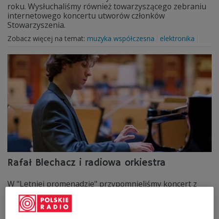
roku. Wysłuchaliśmy również towarzyszącego zebraniu
internetowego koncertu utworów członków
Stowarzyszenia.
Zobacz więcej na temat:
muzyka współczesna
elektronika
Rafał Blechacz i radiowa orkiestra
W "Letniej promenadzie" przypomnieliśmy koncert z
2004 r., podczas którego znakomity pianista – z
towarzyszeniem Polskiej Orkiestry Radiowej pod
dyrekcją Wojciecha Rajskiego – wykonał dzieła Liszta i