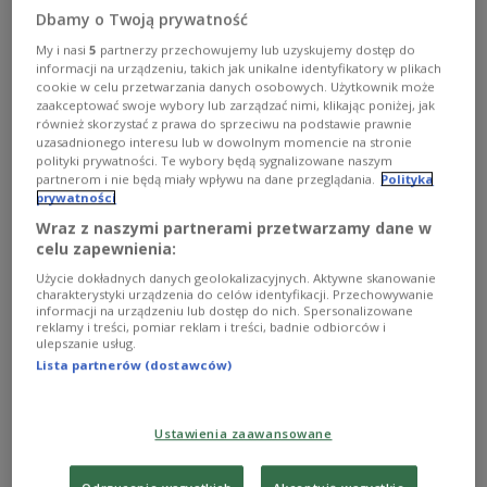
Czajkowskiego.
Dbamy o Twoją prywatność
Zobacz więcej na temat:
Rafał Blechacz
My i nasi
5
partnerzy przechowujemy lub uzyskujemy dostęp do
informacji na urządzeniu, takich jak unikalne identyfikatory w plikach
cookie w celu przetwarzania danych osobowych. Użytkownik może
zaakceptować swoje wybory lub zarządzać nimi, klikając poniżej, jak
również skorzystać z prawa do sprzeciwu na podstawie prawnie
uzasadnionego interesu lub w dowolnym momencie na stronie
polityki prywatności. Te wybory będą sygnalizowane naszym
partnerom i nie będą miały wpływu na dane przeglądania.
Polityka
prywatności
Wraz z naszymi partnerami przetwarzamy dane w
celu zapewnienia:
Użycie dokładnych danych geolokalizacyjnych. Aktywne skanowanie
charakterystyki urządzenia do celów identyfikacji. Przechowywanie
Denis Kozhukhin i orkiestra z Nowosybirska
informacji na urządzeniu lub dostęp do nich. Spersonalizowane
reklamy i treści, pomiar reklam i treści, badnie odbiorców i
ulepszanie usług.
W "Filharmonii Dwójki" słuchaliśmy koncertu z
Lista partnerów (dostawców)
ubiegłorocznego festiwalu Vadima Repina "Trans-
Siberian Arts".
Zobacz więcej na temat:
muzyka klasyczna
Ustawienia zaawansowane