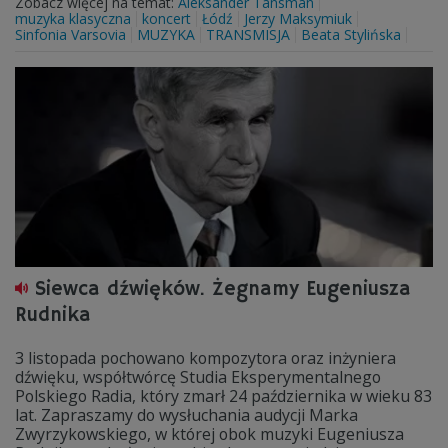
Zobacz więcej na temat:
Aleksander Tansman
muzyka klasyczna
koncert
Łódź
Jerzy Maksymiuk
Sinfonia Varsovia
MUZYKA
TRANSMISJA
Beata Stylińska
Siewca dźwięków. Żegnamy Eugeniusza
Rudnika
3 listopada pochowano kompozytora oraz inżyniera
dźwięku, współtwórcę Studia Eksperymentalnego
Polskiego Radia, który zmarł 24 października w wieku 83
lat. Zapraszamy do wysłuchania audycji Marka
Zwyrzykowskiego, w której obok muzyki Eugeniusza