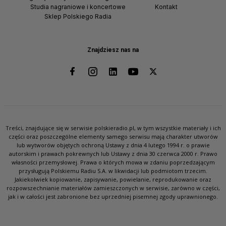
Studia nagraniowe i koncertowe
Kontakt
Sklep Polskiego Radia
Znajdziesz nas na
Treści, znajdujące się w serwisie polskieradio.pl, w tym wszystkie materiały i ich
części oraz poszczególne elementy samego serwisu mają charakter utworów
lub wytworów objętych ochroną Ustawy z dnia 4 lutego 1994 r. o prawie
autorskim i prawach pokrewnych lub Ustawy z dnia 30 czerwca 2000 r. Prawo
własności przemysłowej. Prawa o których mowa w zdaniu poprzedzającym
przysługują Polskiemu Radiu S.A. w likwidacji lub podmiotom trzecim.
Jakiekolwiek kopiowanie, zapisywanie, powielanie, reprodukowanie oraz
rozpowszechnianie materiałów zamieszczonych w serwisie, zarówno w części,
jak i w całości jest zabronione bez uprzedniej pisemnej zgody uprawnionego.