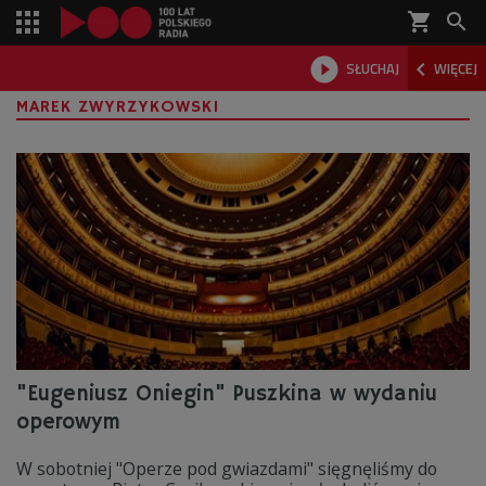
shopping_cart



SŁUCHAJ
WIĘCEJ

MAREK ZWYRZYKOWSKI
"Eugeniusz Oniegin" Puszkina w wydaniu
operowym
W sobotniej "Operze pod gwiazdami" sięgnęliśmy do