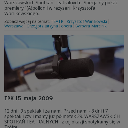
Warszawskich Spotkań Teatralnych.- Specjalny pokaz
premiery "(A)pollonii w reżyserii Krzysztofa
Warlikowskiego...
Zobacz więcej na temat:
TEATR
Krzysztof Warlikowski
Warszawa
Grzegorz Jarzyna
opera
Barbara Marcinik
TPK 15 maja 2009
12 dni i 9 spektakli za nami. Przed nami - 8 dni i 7
spektakli czyli mamy już półmetek 29. WARSZAWSKICH
SPOTKAŃ TEATRALNYCH i z tej okazji spotykamy się w
Trójce...