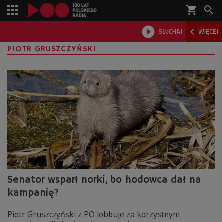
shopping_cart



SŁUCHAJ
WIĘCEJ

PIOTR GRUSZCZYŃSKI
Senator wsparł norki, bo hodowca dał na
kampanię?
Piotr Gruszczyński z PO lobbuje za korzystnym