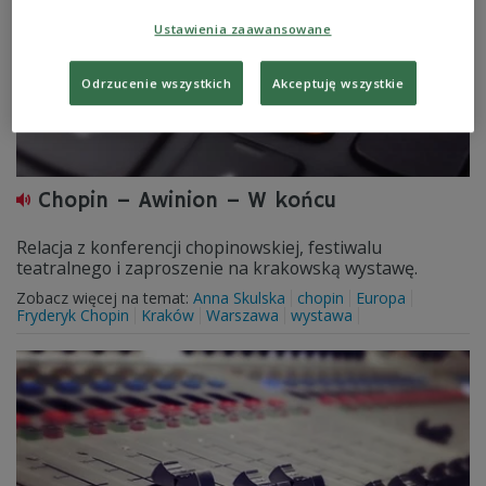
Ustawienia zaawansowane
Odrzucenie wszystkich
Akceptuję wszystkie
Chopin – Awinion – W końcu
Relacja z konferencji chopinowskiej, festiwalu
teatralnego i zaproszenie na krakowską wystawę.
Zobacz więcej na temat:
Anna Skulska
chopin
Europa
Fryderyk Chopin
Kraków
Warszawa
wystawa