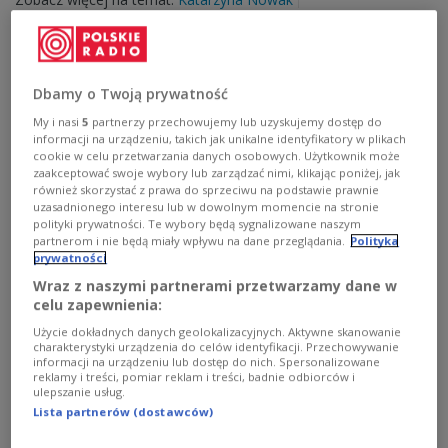
Dbamy o Twoją prywatność
My i nasi
5
partnerzy przechowujemy lub uzyskujemy dostęp do
informacji na urządzeniu, takich jak unikalne identyfikatory w plikach
cookie w celu przetwarzania danych osobowych. Użytkownik może
zaakceptować swoje wybory lub zarządzać nimi, klikając poniżej, jak
również skorzystać z prawa do sprzeciwu na podstawie prawnie
uzasadnionego interesu lub w dowolnym momencie na stronie
polityki prywatności. Te wybory będą sygnalizowane naszym
partnerom i nie będą miały wpływu na dane przeglądania.
Polityka
Teatralnie i filmowo
prywatności
Wraz z naszymi partnerami przetwarzamy dane w
Polski kandydat do Oscara, Polska na festiwalu
celu zapewnienia:
teatralnym w Atenach i nowy numer "Kwartalnika
Użycie dokładnych danych geolokalizacyjnych. Aktywne skanowanie
Teatralnego".
charakterystyki urządzenia do celów identyfikacji. Przechowywanie
Zobacz więcej na temat:
Agnieszka Holland
informacji na urządzeniu lub dostęp do nich. Spersonalizowane
reklamy i treści, pomiar reklam i treści, badnie odbiorców i
Krzysztof Warlikowski
POLSKA
Ateny
kandydaci
ulepszanie usług.
Lista partnerów (dostawców)