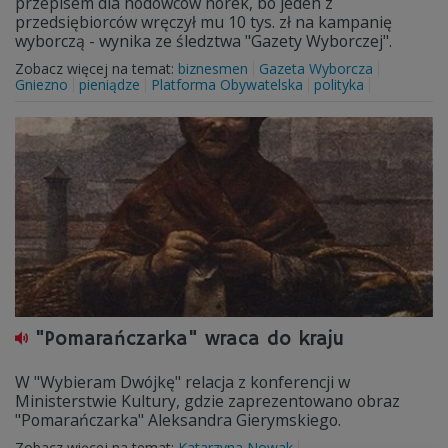
przepisem dla hodowców norek, bo jeden z
przedsiębiorców wręczył mu 10 tys. zł na kampanię
wyborczą - wynika ze śledztwa "Gazety Wyborczej".
Zobacz więcej na temat:
biznesmen
Gazeta Wyborcza
Gniezno
pieniądze
Platforma Obywatelska
polityka
"Pomarańczarka" wraca do kraju
W "Wybieram Dwójkę" relacja z konferencji w
Ministerstwie Kultury, gdzie zaprezentowano obraz
"Pomarańczarka" Aleksandra Gierymskiego.
Zobacz więcej na temat:
Katarzyna Nowak