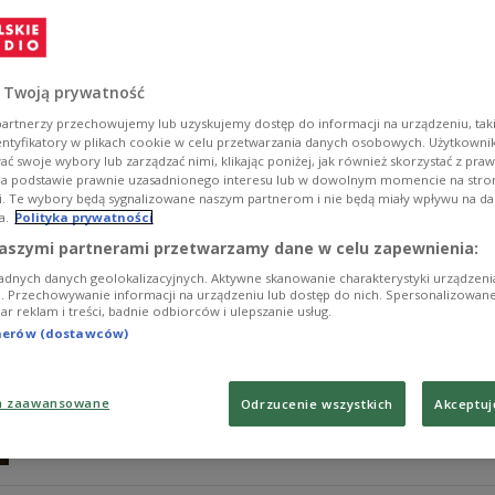
Wojtek Mazolewski powraca z nową płytą! "Live Spirit 1
kwintetem podczas wyjątkowego koncertu w Studiu Pols
mówiłem, że płyta jest trochę jak pocztówka z wakacji,
połączyliśmy to i mamy trochę dłuższy film z wakacji - m
 Twoją prywatność
Zobacz więcej na temat:
Wojtek Mazolewski
Wojtek Mazolews
artnerzy przechowujemy lub uzyskujemy dostęp do informacji na urządzeniu, taki
Studio Koncertowe Polskiego Radia im. W. Lutosławskiego
st
entyfikatory w plikach cookie w celu przetwarzania danych osobowych. Użytkown
ć swoje wybory lub zarządzać nimi, klikając poniżej, jak również skorzystać z pra
na podstawie prawnie uzasadnionego interesu lub w dowolnym momencie na stroni
i. Te wybory będą sygnalizowane naszym partnerom i nie będą miały wpływu na d
a.
Polityka prywatności
Product May Contain w Klubie Jazzo
aszymi partnerami przetwarzamy dane w celu zapewnienia:
adnych danych geolokalizacyjnych. Aktywne skanowanie charakterystyki urządzen
Zapraszamy na kolejny odcinek Klubu Jazzowego, któr
ji. Przechowywanie informacji na urządzeniu lub dostęp do nich. Spersonalizowane
iar reklam i treści, badnie odbiorców i ulepszanie usług.
Kultura. W piątek 18 lipca Studio S4 Polskiego Radia się 
ale również zespołowi Product May Contain, który zaw
tnerów (dostawców)
Zobacz więcej na temat:
Jazz
Tymon Kosma
koncert
Dwójk
Jazzowe koncerty w Dwójce
Jazz w Dwójce
a zaawansowane
Odrzucenie wszystkich
Akceptuj