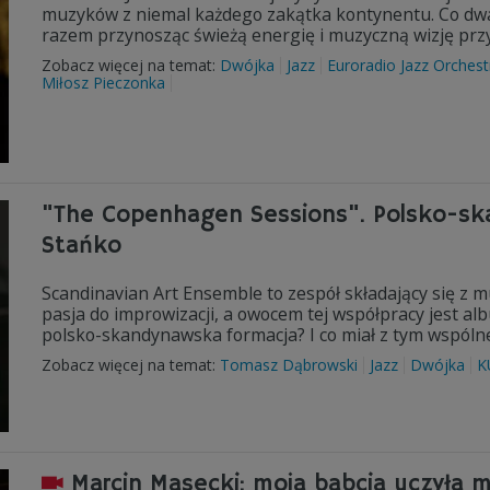
muzyków z niemal każdego zakątka kontynentu. Co dwa 
razem przynosząc świeżą energię i muzyczną wizję przys
Zobacz więcej na temat:
Dwójka
Jazz
Euroradio Jazz Orchest
Miłosz Pieczonka
"The Copenhagen Sessions". Polsko-s
Stańko
Scandinavian Art Ensemble to zespół składający się z m
pasja do improwizacji, a owocem tej współpracy jest a
polsko-skandynawska formacja? I co miał z tym wspóln
Zobacz więcej na temat:
Tomasz Dąbrowski
Jazz
Dwójka
K
Marcin Masecki: moja babcia uczyła m