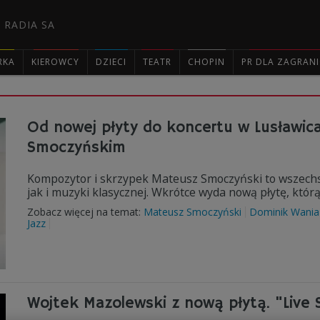
 RADIA SA
RKA
KIEROWCY
DZIECI
TEATR
CHOPIN
PR DLA ZAGRAN

Od nowej płyty do koncertu w Lusławic
Smoczyńskim
Kompozytor i skrzypek Mateusz Smoczyński to wszechs
jak i muzyki klasycznej. Wkrótce wyda nową płytę, któr
Zobacz więcej na temat:
Mateusz Smoczyński
Dominik Wania
Jazz
Wojtek Mazolewski z nową płytą. "Live S