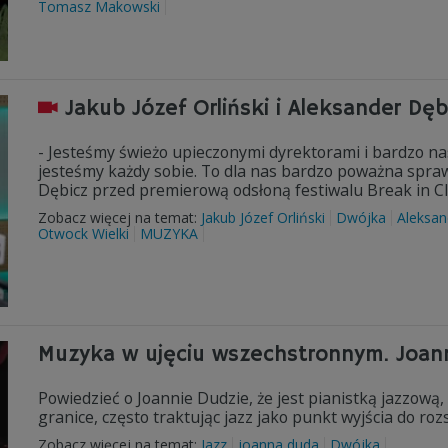
Tomasz Makowski
Jakub Józef Orliński i Aleksander Dęb
- Jesteśmy świeżo upieczonymi dyrektorami i bardzo nas to
jesteśmy każdy sobie. To dla nas bardzo poważna sprawa
Dębicz przed premierową odsłoną festiwalu Break in Cl
Zobacz więcej na temat:
Jakub Józef Orliński
Dwójka
Aleksan
Otwock Wielki
MUZYKA
Muzyka w ujęciu wszechstronnym. Joann
Powiedzieć o Joannie Dudzie, że jest pianistką jazzow
granice, często traktując jazz jako punkt wyjścia do 
Zobacz więcej na temat:
Jazz
joanna duda
Dwójka