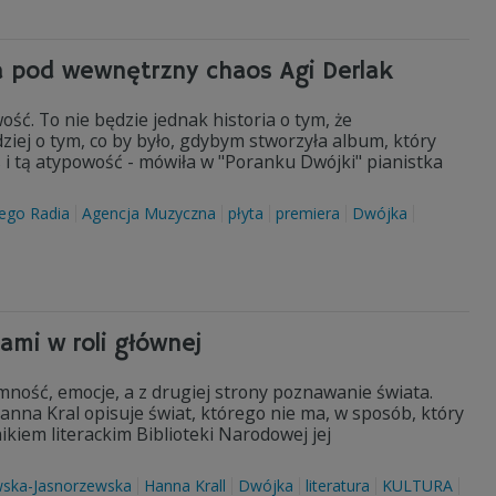
a pod wewnętrzny chaos Agi Derlak
wość. To nie będzie jednak historia o tym, że
iej o tym, co by było, gdybym stworzyła album, który
i tą atypowość - mówiła w "Poranku Dwójki" pianistka
ego Radia
Agencja Muzyczna
płyta
premiera
Dwójka
mi w roli głównej
jemność, emocje, a z drugiej strony poznawanie świata.
 Hanna Kral opisuje świat, którego nie ma, w sposób, który
kiem literackim Biblioteki Narodowej jej
wska-Jasnorzewska
Hanna Krall
Dwójka
literatura
KULTURA