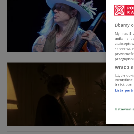
Dbamy o
My i nasi
5
p
unikalne id
zaakceptowa
sprzeciwu 
prywatnośc
przeglądani
Wraz z n
Użycie dokł
identyfikac
treści, pom
Lista par
Ustawieni