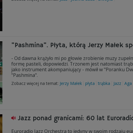
"Pashmina". Płyta, którą Jerzy Małek s
- Od dawna krążyło mi po głowie zrobienie muzy zupełnie 
formę pasteli, dopowiedzi. Trzonem jest natomiast trąb
jako instrument akompaniujący - mówił w "Poranku Dwójk
"Pashmina".
Zobacz więcej na temat:
Jerzy Małek
płyta
trąbka
Jazz
Aga 
Jazz ponad granicami: 60 lat Euroradi
Euroradio Jazz Orchestra to jedyny w swoim rodzaju euro