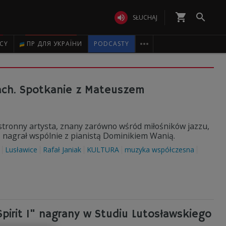
shopping_cart


SŁUCHAJ

ICY
ПР ДЛЯ УКРАЇНИ
PODCASTY
ach. Spotkanie z Mateuszem
tronny artysta, znany zarówno wśród miłośników jazzu,
ą nagrał wspólnie z pianistą Dominikiem Wanią.
Lusławice
Rafał Janiak
KULTURA
muzyka współczesna
pirit 1" nagrany w Studiu Lutosławskiego