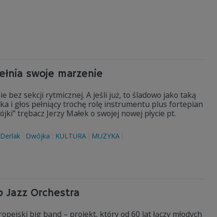
pełnia swoje marzenie
bez sekcji rytmicznej. A jeśli już, to śladowo jako taką
ka i głos pełniący trochę rolę instrumentu plus fortepian
i" trębacz Jerzy Małek o swojej nowej płycie pt.
Derlak
Dwójka
KULTURA
MUZYKA
o Jazz Orchestra
pejski big band – projekt, który od 60 lat łączy młodych