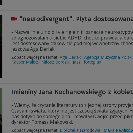
"neurodivergent". Płyta dostosowan
- Nazwa "n e u r o d i v e r g e n t" oznacza neuroatypo
zdiagnozowałam u siebie ADHD, choć to prawda, a bardz
jest dostosowany całkowicie pod mój wewnętrzny chaos 
jazzowa Aga Derlak.
Zobacz więcej na temat:
Aga Derlak
Agencja Muzyczna Polski
Kacper Malisz
Miłosz Berdzik
Jazz
fortepian
Imieniny Jana Kochanowskiego z kobieta
- Wiemy, że czytanie literatury to z jednej strony przy
Czasami świata, który nie jest częścią świata żyjących.
nas dotyka do samego dna - mówił w Dwójce przed pikni
dyrektor Tomasz Makowski.
Zobacz więcej na temat:
Biblioteka Narodowa
Maria Pawliko