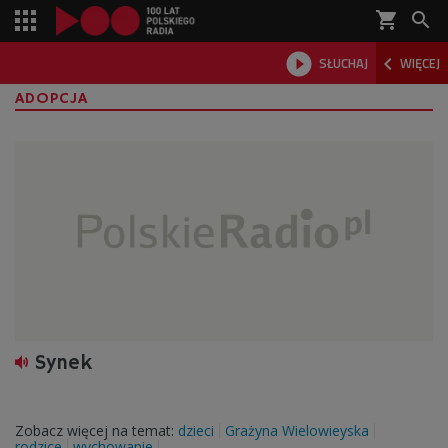
shopping_cart



SŁUCHAJ
WIĘCEJ

ADOPCJA
Synek
Zobacz więcej na temat:
dzieci
Grażyna Wielowieyska
rodzice
wychowanie