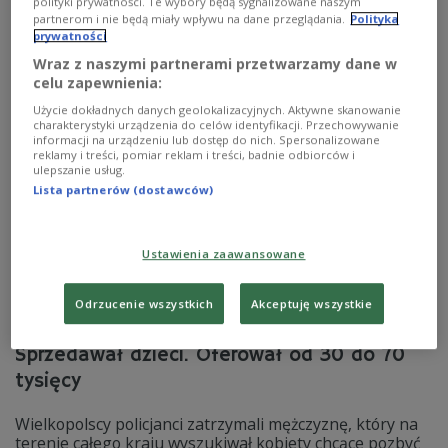
polityki prywatności. Te wybory będą sygnalizowane naszym
Szukam was, żeby powiedzieć...
partnerom i nie będą miały wpływu na dane przeglądania.
Polityka
prywatności
Wraz z naszymi partnerami przetwarzamy dane w
celu zapewnienia:
Zobacz więcej na temat:
II wojna światowa
lubuskie
Magda Skawińska
Użycie dokładnych danych geolokalizacyjnych. Aktywne skanowanie
charakterystyki urządzenia do celów identyfikacji. Przechowywanie
informacji na urządzeniu lub dostęp do nich. Spersonalizowane
reklamy i treści, pomiar reklam i treści, badnie odbiorców i
ulepszanie usług.
Lista partnerów (dostawców)
Ustawienia zaawansowane
Odrzucenie wszystkich
Akceptuję wszystkie
Sprzedawał dzieci. Oferował od 30 do 70
tysięcy
Wielkopolscy policjanci zatrzymali mężczyznę, który na
terenie całego kraju wyszukiwał kobiety chcące pozbyć