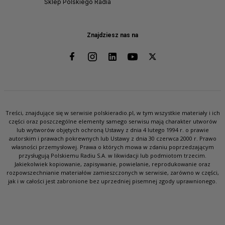
Sklep Polskiego Radia
Znajdziesz nas na
Treści, znajdujące się w serwisie polskieradio.pl, w tym wszystkie materiały i ich
części oraz poszczególne elementy samego serwisu mają charakter utworów
lub wytworów objętych ochroną Ustawy z dnia 4 lutego 1994 r. o prawie
autorskim i prawach pokrewnych lub Ustawy z dnia 30 czerwca 2000 r. Prawo
własności przemysłowej. Prawa o których mowa w zdaniu poprzedzającym
przysługują Polskiemu Radiu S.A. w likwidacji lub podmiotom trzecim.
Jakiekolwiek kopiowanie, zapisywanie, powielanie, reprodukowanie oraz
rozpowszechnianie materiałów zamieszczonych w serwisie, zarówno w części,
jak i w całości jest zabronione bez uprzedniej pisemnej zgody uprawnionego.