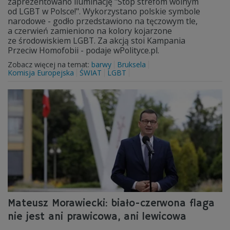
zaprezentowano iluminację "Stop strefom wolnym
od LGBT w Polsce!". Wykorzystano polskie symbole
narodowe - godło przedstawiono na tęczowym tle,
a czerwień zamieniono na kolory kojarzone
ze środowiskiem LGBT. Za akcją stoi Kampania
Przeciw Homofobii - podaje wPolityce.pl.
Zobacz więcej na temat:
barwy
Bruksela
Komisja Europejska
ŚWIAT
LGBT
Mateusz Morawiecki: biało-czerwona flaga
nie jest ani prawicowa, ani lewicowa