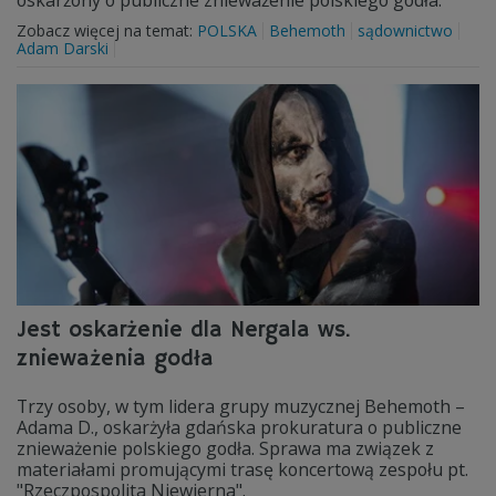
oskarżony o publiczne znieważenie polskiego godła.
Zobacz więcej na temat:
POLSKA
Behemoth
sądownictwo
Adam Darski
Jest oskarżenie dla Nergala ws.
znieważenia godła
Trzy osoby, w tym lidera grupy muzycznej Behemoth –
Adama D., oskarżyła gdańska prokuratura o publiczne
znieważenie polskiego godła. Sprawa ma związek z
materiałami promującymi trasę koncertową zespołu pt.
"Rzeczpospolita Niewierna".