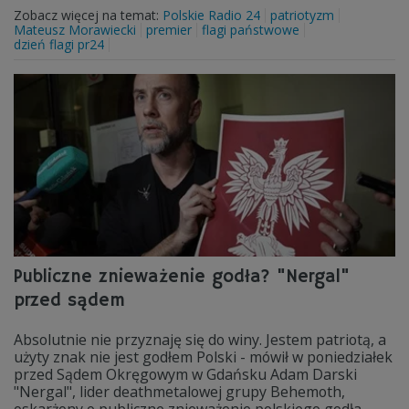
Zobacz więcej na temat:
Polskie Radio 24
patriotyzm
Mateusz Morawiecki
premier
flagi państwowe
dzień flagi pr24
Publiczne znieważenie godła? "Nergal"
przed sądem
Absolutnie nie przyznaję się do winy. Jestem patriotą, a
użyty znak nie jest godłem Polski - mówił w poniedziałek
przed Sądem Okręgowym w Gdańsku Adam Darski
"Nergal", lider deathmetalowej grupy Behemoth,