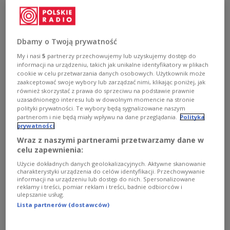
- Biało-czerwona flaga nie jest ani prawicowa, ani
lewicowa. Biało-czerwona flaga, nasze barwy narodowe
należą do wszystkich - mówił we wtorek w Tychach
(Śląskie) premier Mateusz Morawiecki.
Dbamy o Twoją prywatność
Zobacz więcej na temat:
POLSKA
patriotyzm
My i nasi
5
partnerzy przechowujemy lub uzyskujemy dostęp do
Mateusz Morawiecki
społeczeństwo
premier
informacji na urządzeniu, takich jak unikalne identyfikatory w plikach
cookie w celu przetwarzania danych osobowych. Użytkownik może
zaakceptować swoje wybory lub zarządzać nimi, klikając poniżej, jak
również skorzystać z prawa do sprzeciwu na podstawie prawnie
uzasadnionego interesu lub w dowolnym momencie na stronie
polityki prywatności. Te wybory będą sygnalizowane naszym
partnerom i nie będą miały wpływu na dane przeglądania.
Polityka
prywatności
Wraz z naszymi partnerami przetwarzamy dane w
celu zapewnienia:
Użycie dokładnych danych geolokalizacyjnych. Aktywne skanowanie
charakterystyki urządzenia do celów identyfikacji. Przechowywanie
informacji na urządzeniu lub dostęp do nich. Spersonalizowane
reklamy i treści, pomiar reklam i treści, badnie odbiorców i
Zmarł Alfred Znamierowski - jeden z
ulepszanie usług.
czołowych helardyków na świecie
Lista partnerów (dostawców)
Był jednym z czołowych weksykologów i helardyków na