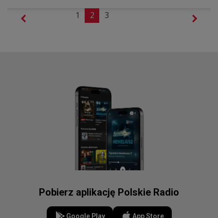
1
2
3
Pobierz aplikację Polskie Radio
Google Play
App Store