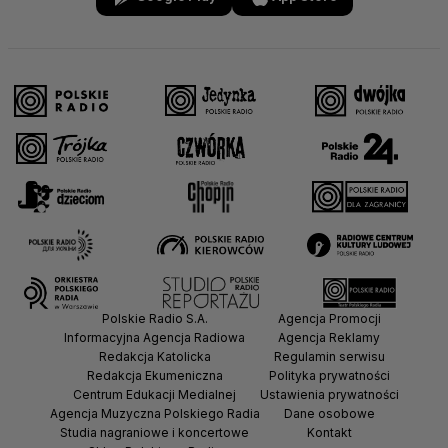
Polskie Radio S.A.
Agencja Promocji
Informacyjna Agencja Radiowa
Agencja Reklamy
Redakcja Katolicka
Regulamin serwisu
Redakcja Ekumeniczna
Polityka prywatności
Centrum Edukacji Medialnej
Ustawienia prywatności
Agencja Muzyczna Polskiego Radia
Dane osobowe
Studia nagraniowe i koncertowe
Kontakt