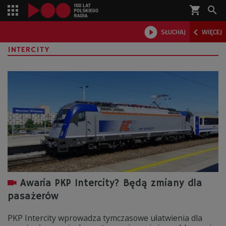
shopping_cart



SŁUCHAJ
WIĘCEJ

INTERCITY
Awaria PKP Intercity? Będą zmiany dla
pasażerów
PKP Intercity wprowadza tymczasowe ułatwienia dla