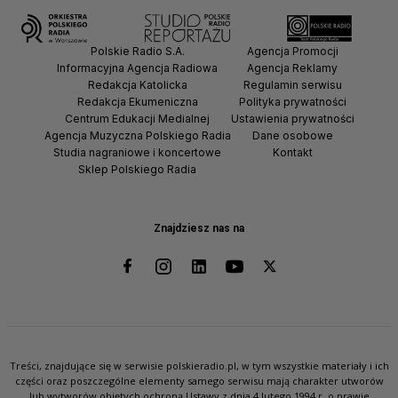
Polskie Radio S.A.
Agencja Promocji
Informacyjna Agencja Radiowa
Agencja Reklamy
Redakcja Katolicka
Regulamin serwisu
Redakcja Ekumeniczna
Polityka prywatności
Centrum Edukacji Medialnej
Ustawienia prywatności
Agencja Muzyczna Polskiego Radia
Dane osobowe
Studia nagraniowe i koncertowe
Kontakt
Sklep Polskiego Radia
Znajdziesz nas na
Treści, znajdujące się w serwisie polskieradio.pl, w tym wszystkie materiały i ich
części oraz poszczególne elementy samego serwisu mają charakter utworów
lub wytworów objętych ochroną Ustawy z dnia 4 lutego 1994 r. o prawie