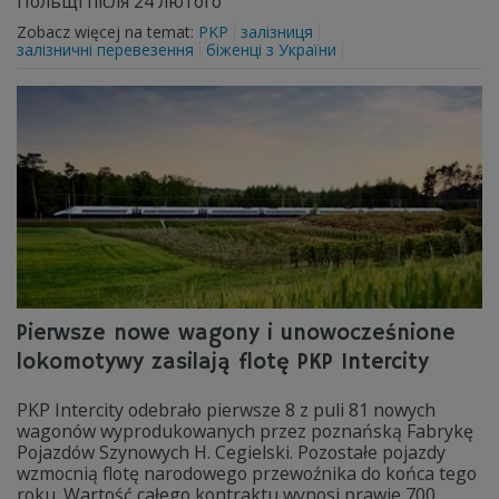
Польщі після 24 лютого
Zobacz więcej na temat:
PKP
залізниця
залізничні перевезення
біженці з України
Pierwsze nowe wagony i unowocześnione
lokomotywy zasilają flotę PKP Intercity
PKP Intercity odebrało pierwsze 8 z puli 81 nowych
wagonów wyprodukowanych przez poznańską Fabrykę
Pojazdów Szynowych H. Cegielski. Pozostałe pojazdy
wzmocnią flotę narodowego przewoźnika do końca tego
roku. Wartość całego kontraktu wynosi prawie 700