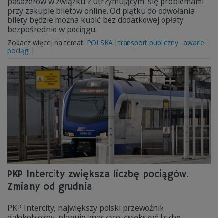
pasażerów w związku z utrzymującymi się problemami
przy zakupie biletów online. Od piątku do odwołania
bilety będzie można kupić bez dodatkowej opłaty
bezpośrednio w pociągu.
Zobacz więcej na temat:
POLSKA
transport publiczny
awarie
pociągi
PKP Intercity zwiększa liczbę pociągów.
Zmiany od grudnia
PKP Intercity, największy polski przewoźnik
dalekobieżny, planuje znacząco zwiększyć liczbę