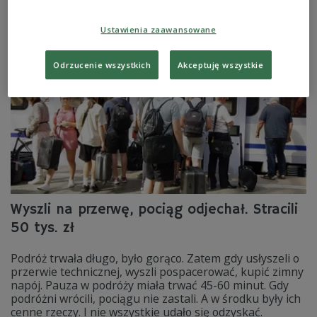
infrastruktury Piotr Malepszak.
Zobacz więcej na temat:
kolej
pociągi
Ustawienia zaawansowane
Odrzucenie wszystkich
Akceptuję wszystkie
Wyszli na przerwę, pociąg odjechał. Stracili
50 tys. zł
Podróż trwała długo, było gorąco. Zatem gdy usłyszeli o
przerwie technicznej, wyszli pospacerować, kupić zimny
napój. Pauza w podróży miała trwać 45-60 minut. Gdy
podróżni wrócili, pociągu nie zastali. A w środku były ich
cenne rzeczy. I nie wszystkie udało się odzyskać.