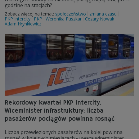
godzinę na stacjach?
Zobacz więcej na temat:
społeczeństwo
zmiana czasu
PKP Intercity
PKP
Weronika Puszkar
Cezary Nowak
Adam Hrynkiewicz
Rekordowy kwartał PKP Intercity.
Wiceminister infrastruktury: liczba
pasażerów pociągów powinna rosnąć
Liczba przewiezionych pasażerów na kolei powinna
rosnąć w kolejnych miesiącach - uważa wiceminister