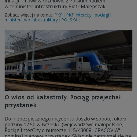
inflacji - mówił w rozmowie z Polskim Radiem
wiceminister infrastruktury Piotr Malepszak.
Zobacz więcej na temat:
PKP
PKP Intercity
pociągi
ministerstwo infrastruktury
POLSKA
O włos od katastrofy. Pociąg przejechał
przystanek
Do niebezpiecznego incydentu doszło w sobotę, około
godziny 17.50 w Brzesku (województwo małopolskie).
Pociąg InterCity o numerze 115/43008 "CRACOVIA"
pominął planowy przystanek. Skład nie zatrzymał się na