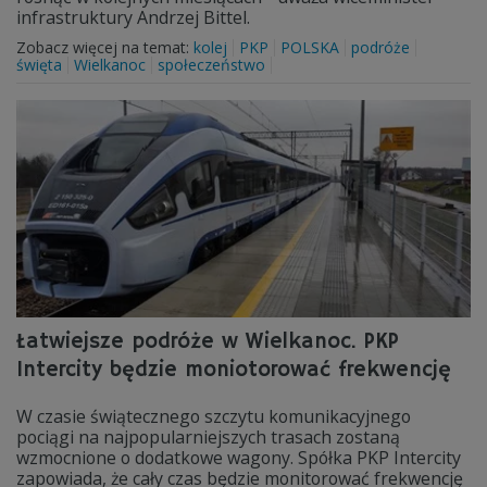
infrastruktury Andrzej Bittel.
Zobacz więcej na temat:
kolej
PKP
POLSKA
podróże
święta
Wielkanoc
społeczeństwo
Łatwiejsze podróże w Wielkanoc. PKP
Intercity będzie moniotorować frekwencję
W czasie świątecznego szczytu komunikacyjnego
pociągi na najpopularniejszych trasach zostaną
wzmocnione o dodatkowe wagony. Spółka PKP Intercity
zapowiada, że cały czas będzie monitorować frekwencję