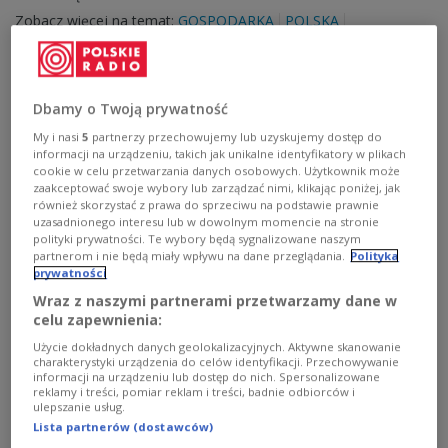
Zobacz więcej na temat:
GOSPODARKA
POLSKA
PKP Intercity
kolej
transport publiczny
Dbamy o Twoją prywatność
My i nasi
5
partnerzy przechowujemy lub uzyskujemy dostęp do
informacji na urządzeniu, takich jak unikalne identyfikatory w plikach
cookie w celu przetwarzania danych osobowych. Użytkownik może
zaakceptować swoje wybory lub zarządzać nimi, klikając poniżej, jak
również skorzystać z prawa do sprzeciwu na podstawie prawnie
uzasadnionego interesu lub w dowolnym momencie na stronie
polityki prywatności. Te wybory będą sygnalizowane naszym
partnerom i nie będą miały wpływu na dane przeglądania.
Polityka
prywatności
Pociągi pojadą ponad 300 kilometrów na
Wraz z naszymi partnerami przetwarzamy dane w
godzinę. Wiemy, kiedy zostanie ogłoszony
celu zapewnienia:
przetarg
Użycie dokładnych danych geolokalizacyjnych. Aktywne skanowanie
charakterystyki urządzenia do celów identyfikacji. Przechowywanie
informacji na urządzeniu lub dostęp do nich. Spersonalizowane
PKP Intercity ogłoszą w przyszłym roku przetarg na
reklamy i treści, pomiar reklam i treści, badnie odbiorców i
dostawę 26 szybkich pociągów, które obsłużą system
ulepszanie usług.
Kolei Dużych Prędkości (KDP) i będą kursowały z
Lista partnerów (dostawców)
prędkością 320 km/h - poinformował wiceminister