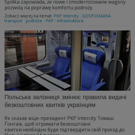
Spółka zapowiada, że nowe i zmodernizowane wagony
pozwolą na poprawę komfortu podroży.
Zobacz więcej na temat:
PKP Intercity
GOSPODARKA
transport
podróże
PKP
infrastruktura
Польська залізниця змінює правила видачі
безкоштовних квитків українцям
Як сказав віце-президент PKP Intercity Томаш
Ґонтаж, щоб отримати безкоштовні
квитки необхідно буде підтвердити свій приїзд до