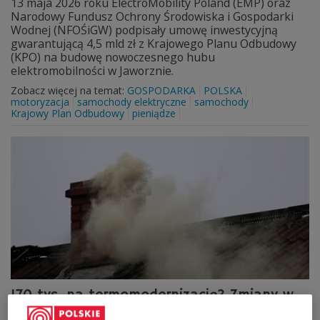
13 maja 2026 roku ElectroMobility Poland (EMP) oraz
Narodowy Fundusz Ochrony Środowiska i Gospodarki
Wodnej (NFOŚiGW) podpisały umowę inwestycyjną
gwarantującą 4,5 mld zł z Krajowego Planu Odbudowy
(KPO) na budowę nowoczesnego hubu
elektromobilności w Jaworznie.
Zobacz więcej na temat:
GOSPODARKA
POLSKA
motoryzacja
samochody elektryczne
samochody
Krajowy Plan Odbudowy
pieniądze
170 tys. na termomodernizację? Zmiany w
programie Czyste Powietrze