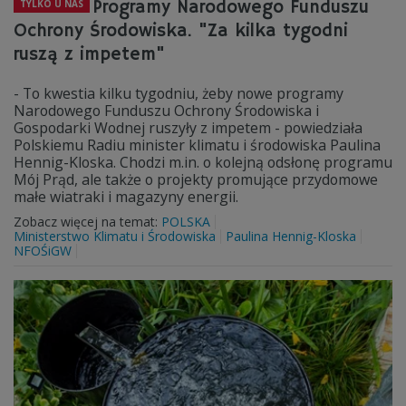
Programy Narodowego Funduszu
TYLKO U NAS
Ochrony Środowiska. "Za kilka tygodni
ruszą z impetem"
- To kwestia kilku tygodniu, żeby nowe programy
Narodowego Funduszu Ochrony Środowiska i
Gospodarki Wodnej ruszyły z impetem - powiedziała
Polskiemu Radiu minister klimatu i środowiska Paulina
Hennig-Kloska. Chodzi m.in. o kolejną odsłonę programu
Mój Prąd, ale także o projekty promujące przydomowe
małe wiatraki i magazyny energii.
Zobacz więcej na temat:
POLSKA
Ministerstwo Klimatu i Środowiska
Paulina Hennig-Kloska
NFOŚiGW