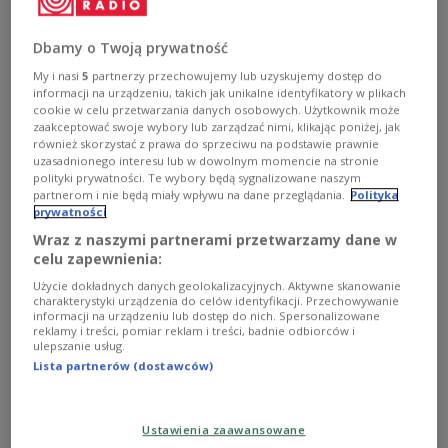
31 marca rusza od nowy program Czyste Powietrze.
Dbamy o Twoją prywatność
Rząd zmienił progi dochodowe i podwyższył kwoty
wsparcia.
My i nasi
5
partnerzy przechowujemy lub uzyskujemy dostęp do
informacji na urządzeniu, takich jak unikalne identyfikatory w plikach
Zobacz więcej na temat:
GOSPODARKA
POLSKA
cookie w celu przetwarzania danych osobowych. Użytkownik może
Czyste Powietrze
NFOŚiGW
zaakceptować swoje wybory lub zarządzać nimi, klikając poniżej, jak
Ministerstwo Klimatu i Środowiska
Paulina Henning - Kloska
również skorzystać z prawa do sprzeciwu na podstawie prawnie
uzasadnionego interesu lub w dowolnym momencie na stronie
polityki prywatności. Te wybory będą sygnalizowane naszym
partnerom i nie będą miały wpływu na dane przeglądania.
Polityka
prywatności
Wraz z naszymi partnerami przetwarzamy dane w
celu zapewnienia:
Użycie dokładnych danych geolokalizacyjnych. Aktywne skanowanie
charakterystyki urządzenia do celów identyfikacji. Przechowywanie
informacji na urządzeniu lub dostęp do nich. Spersonalizowane
reklamy i treści, pomiar reklam i treści, badnie odbiorców i
ulepszanie usług.
Lista partnerów (dostawców)
Kominek może zostać. Zmiany w programie
"Czyste Powietrze"
Ustawienia zaawansowane