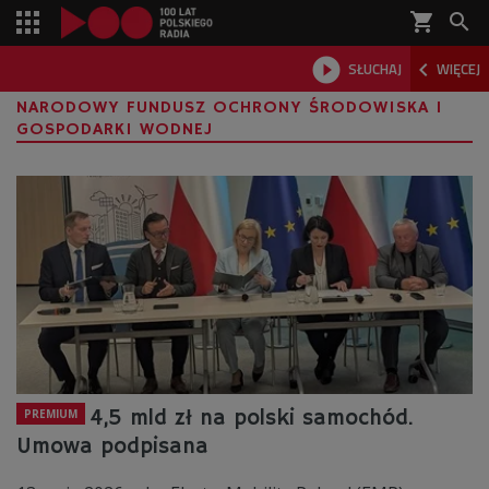
shopping_cart



SŁUCHAJ
WIĘCEJ

NARODOWY FUNDUSZ OCHRONY ŚRODOWISKA I
GOSPODARKI WODNEJ
4,5 mld zł na polski samochód.
PREMIUM
Umowa podpisana