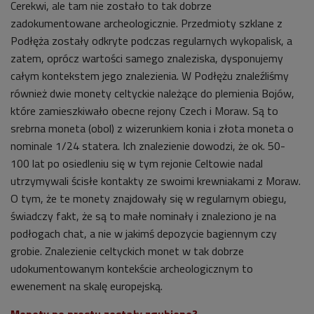
Cerekwi, ale tam nie zostało to tak dobrze
zadokumentowane archeologicznie. Przedmioty szklane z
Podłęża zostały odkryte podczas regularnych wykopalisk, a
zatem, oprócz wartości samego znaleziska, dysponujemy
całym kontekstem jego znalezienia. W Podłężu znaleźliśmy
również dwie monety celtyckie należące do plemienia Bojów,
które zamieszkiwało obecne rejony Czech i Moraw. Są to
srebrna moneta (obol) z wizerunkiem konia i złota moneta o
nominale 1/24 statera. Ich znalezienie dowodzi, że ok. 50-
100 lat po osiedleniu się w tym rejonie Celtowie nadal
utrzymywali ścisłe kontakty ze swoimi krewniakami z Moraw.
O tym, że te monety znajdowały się w regularnym obiegu,
świadczy fakt, że są to małe nominały i znaleziono je na
podłogach chat, a nie w jakimś depozycie bagiennym czy
grobie. Znalezienie celtyckich monet w tak dobrze
udokumentowanym kontekście archeologicznym to
ewenement na skalę europejską.