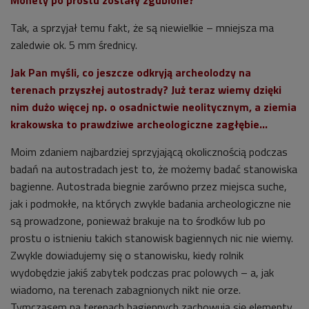
Monety po prostu zostały zgubione?
Tak, a sprzyjał temu fakt, że są niewielkie – mniejsza ma
zaledwie ok. 5 mm średnicy.
Jak Pan myśli, co jeszcze odkryją archeolodzy na
terenach przyszłej autostrady? Już teraz wiemy dzięki
nim dużo więcej np. o osadnictwie neolitycznym, a ziemia
krakowska to prawdziwe archeologiczne zagłębie…
Moim zdaniem najbardziej sprzyjającą okolicznością podczas
badań na autostradach jest to, że możemy badać stanowiska
bagienne. Autostrada biegnie zarówno przez miejsca suche,
jak i podmokłe, na których zwykle badania archeologiczne nie
są prowadzone, ponieważ brakuje na to środków lub po
prostu o istnieniu takich stanowisk bagiennych nic nie wiemy.
Zwykle dowiadujemy się o stanowisku, kiedy rolnik
wydobędzie jakiś zabytek podczas prac polowych – a, jak
wiadomo, na terenach zabagnionych nikt nie orze.
Tymczasem na terenach bagiennych zachowują się elementy