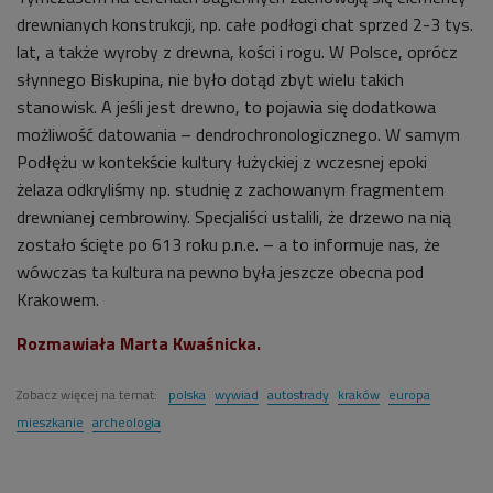
drewnianych konstrukcji, np. całe podłogi chat sprzed 2-3 tys.
lat, a także wyroby z drewna, kości i rogu. W Polsce, oprócz
słynnego Biskupina, nie było dotąd zbyt wielu takich
stanowisk. A jeśli jest drewno, to pojawia się dodatkowa
możliwość datowania – dendrochronologicznego. W samym
Podłężu w kontekście kultury łużyckiej z wczesnej epoki
żelaza odkryliśmy np. studnię z zachowanym fragmentem
drewnianej cembrowiny. Specjaliści ustalili, że drzewo na nią
zostało ścięte po 613 roku p.n.e. – a to informuje nas, że
wówczas ta kultura na pewno była jeszcze obecna pod
Krakowem.
Rozmawiała Marta Kwaśnicka.
Zobacz więcej na temat:
polska
wywiad
autostrady
kraków
europa
mieszkanie
archeologia