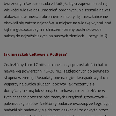
ówczesnym świecie osada z Podłęża była zapewne średniej
wielkości wioską bez umocnień obronnych; nie została nawet
ulokowana w miejscu obronnym z natury. Jej mieszkańcy nie
obawiali się zatem najazdów, a miejsce na wioskę wybrali pod
kątem gospodarczym i rolniczym (tereny podkrakowskie
należą do najżyźniejszych na naszych ziemiach – przyp. MK).
Jak mieszkali Celtowie z Podłęża?
Znaleźliśmy tam 17 półziemianek, czyli pozostałości chat o
niewielkiej powierzchni 15-20 m2, zagłębionych do pewnego
stopnia w ziemię. Posiadały one na ogół dwuspadowy dach
wsparty na dwóch słupach, pokryty, jak możemy się
domyślać, trzciną lub słomą. Co ciekawe, nie znaleźliśmy w
tych chatach pozostałości żadnych urządzeń grzewczych –
palenisk czy pieców. Niektórzy badacze uważają, że tego typu
budynki nie nadawały się do zamieszkania i że odkryte przez