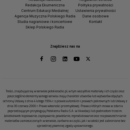
Redakcja Ekumeniczna
Polityka prywatności
Centrum Edukacji Medialnej
Ustawienia prywatności
Agencja Muzyczna Polskiego Radia
Dane osobowe
Studia nagraniowe i koncertowe
Kontakt
Sklep Polskiego Radia
Znajdziesz nas na
Treści, znajdujące się w serwisie polskieradio.pl, w tym wszystkie materiały i ich części oraz
poszczególne elementy samego serwisu mają charakter utworów lub wytworów objętych
ochroną Ustawy z dnia 4 lutego 1994 r. o prawie autorskim i prawach pokrewnych lub Ustawy z
dnia 30 czerwca 2000 r. Prawo własności przemysłowej. Prawa o których mowa w zdaniu
poprzedzającym przysługują Polskiemu Radiu S.A. w likwidacji lub podmiotom trzecim.
Jakiekolwiek kopiowanie, zapisywanie, powielanie, reprodukowanie oraz rozpowszechnianie
materiałów zamieszczonych w serwisie, zarówno w części, jak i w całości jest zabronione bez
uprzedniej pisemnej zgody uprawnionego.