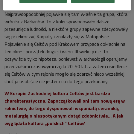
niektórych osadach pojawiają się antyczne monety.
Najprawdopodobniej pojawiła się tam właśnie ta grupa, która
wróciła z Bałkanów. To z kolei spowodowało dalsze
przesunięcia ludności, a niektóre grupy zapewne zdecydowały
się przekroczyć Karpaty i znalazły się w Małopolsce.
Pojawienie się Celtów pod Krakowem przypada dokładnie na
ten okres: początek drugiej ćwierci III wieku p.n.e. To
oczywiście tylko hipoteza, ponieważ w archeologii operujemy
przedziałami czasowymi rzędu 20-50 lat, a zatem osiedlenie
się Celtów w tym rejonie mogło się zdarzyć nieco wcześniej,
choć ja osobiście nie jestem co do tego przekonany.
W Europie Zachodniej kultura Celtów jest bardzo
charakterystyczna. Zapoczątkowali oni tam nową erę w
rolnictwie, do tego dysponowali wspaniałą ceramiką,
metalurgią o niespotykanym dotąd zdobnictwie… A jak
wyglądała kultura „polskich” Celtów?