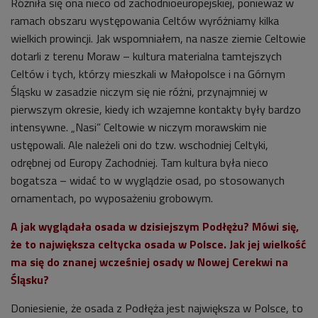
Różniła się ona nieco od zachodnioeuropejskiej, ponieważ w
ramach obszaru występowania Celtów wyróżniamy kilka
wielkich prowincji. Jak wspomniałem, na nasze ziemie Celtowie
dotarli z terenu Moraw – kultura materialna tamtejszych
Celtów i tych, którzy mieszkali w Małopolsce i na Górnym
Śląsku w zasadzie niczym się nie różni, przynajmniej w
pierwszym okresie, kiedy ich wzajemne kontakty były bardzo
intensywne. „Nasi” Celtowie w niczym morawskim nie
ustępowali. Ale należeli oni do tzw. wschodniej Celtyki,
odrębnej od Europy Zachodniej. Tam kultura była nieco
bogatsza – widać to w wyglądzie osad, po stosowanych
ornamentach, po wyposażeniu grobowym.
A jak wyglądała osada w dzisiejszym Podłężu? Mówi się,
że to największa celtycka osada w Polsce. Jak jej wielkość
ma się do znanej wcześniej osady w Nowej Cerekwi na
Śląsku?
Doniesienie, że osada z Podłęża jest największa w Polsce, to