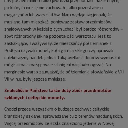
nas półziemianki to albo piwniczki przy domach naziemnych,
po których nic się nie zachowało, albo pozostałości
magazynów lub warsztatów. Nam wydaje się jednak, że
musiano tam mieszkać, ponieważ zestaw przedmiotów
znajdowanych w każdej z tych „chat” był bardzo różnorodny –
zbyt różnorodny jak na pozostałości warsztatu. Jest to
zaskakujące, zważywszy, że mieszkańcy półziemianek z
Podłęża używali monet, koła garncarskiego czy uprawiali
dalekosiężny handel. Jednak taką wielkość domów wymuszać
mógł klimat: małą powierzchnię łatwiej było ogrzać. Na
marginesie warto zauważyć, że półziemianki słowiańskie z VI i
VII w. n.e. były jeszcze mniejsze.
Znaleźliście Państwo także duży zbiór przedmiotów
szklanych i celtyckie monety.
Chodzi przede wszystkim o budzące zachwyt celtyckie
bransolety szklane, sprowadzane tu z terenów naddunajskich.
Więcej przedmiotów ze szkła znaleziono jedynie w Nowej