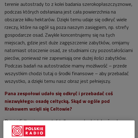
terenie autostrady to z kolei badania szerokopłaszczyznowe,
podczas których odsłaniana jest cała powierzchnia na
obszarze kilku hektarów. Dzięki temu udaje się odkryć wiele
rzeczy, które na ogół są poza naszym zasięgiem, np. strefy
gospodarcze osad. Zwykle koncentrujemy się na tych
miejscach, gdzie jest duże zagęszczenie zabytków, omijamy
natomiast otoczenie osad, ze studniami czy pozostałościami
pieców, ponieważ nie zapewniają one dużej ilości zabytków.
Podczas badań na autostradzie mamy możliwość – przede
wszystkim chodzi tutaj o środki finansowe – aby przebadać
wszystko, a dzięki temu nasz obraz jest pełniejszy.
Pana zespołowi udało się odkryć i przebadać coś
niezwykłego: osadę celtycką. Skąd w ogóle pod
Krakowem wzięli się Celtowie?
Dzisiaj Celtowie pozostali tylko na zachodnich krańcach
Europy, natomiast w V i IV w. p.n.e zajmowali większość
obszarów środkowej i zachodniej Europy – pojawili się także i