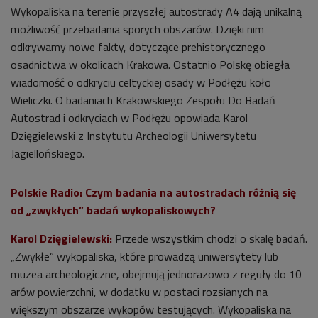
Wykopaliska na terenie przyszłej autostrady A4 dają unikalną
możliwość przebadania sporych obszarów. Dzięki nim
odkrywamy nowe fakty, dotyczące prehistorycznego
osadnictwa w okolicach Krakowa. Ostatnio Polskę obiegła
wiadomość o odkryciu celtyckiej osady w Podłężu koło
Wieliczki. O badaniach Krakowskiego Zespołu Do Badań
Autostrad i odkryciach w Podłężu opowiada Karol
Dzięgielewski z Instytutu Archeologii Uniwersytetu
Jagiellońskiego.
Polskie Radio: Czym badania na autostradach różnią się
od „zwykłych” badań wykopaliskowych?
Karol Dzięgielewski:
Przede wszystkim chodzi o skalę badań.
„Zwykłe” wykopaliska, które prowadzą uniwersytety lub
muzea archeologiczne, obejmują jednorazowo z reguły do 10
arów powierzchni, w dodatku w postaci rozsianych na
większym obszarze wykopów testujących. Wykopaliska na