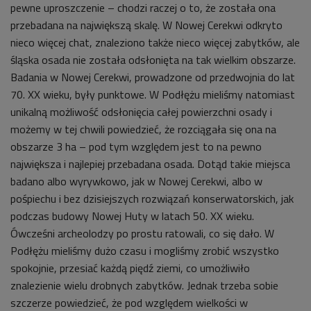
pewne uproszczenie – chodzi raczej o to, że została ona
przebadana na największą skalę. W Nowej Cerekwi odkryto
nieco więcej chat, znaleziono także nieco więcej zabytków, ale
śląska osada nie została odsłonięta na tak wielkim obszarze.
Badania w Nowej Cerekwi, prowadzone od przedwojnia do lat
70. XX wieku, były punktowe. W Podłężu mieliśmy natomiast
unikalną możliwość odsłonięcia całej powierzchni osady i
możemy w tej chwili powiedzieć, że rozciągała się ona na
obszarze 3 ha – pod tym względem jest to na pewno
największa i najlepiej przebadana osada. Dotąd takie miejsca
badano albo wyrywkowo, jak w Nowej Cerekwi, albo w
pośpiechu i bez dzisiejszych rozwiązań konserwatorskich, jak
podczas budowy Nowej Huty w latach 50. XX wieku.
Ówcześni archeolodzy po prostu ratowali, co się dało. W
Podłężu mieliśmy dużo czasu i mogliśmy zrobić wszystko
spokojnie, przesiać każdą piędź ziemi, co umożliwiło
znalezienie wielu drobnych zabytków. Jednak trzeba sobie
szczerze powiedzieć, że pod względem wielkości w