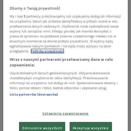
na naszych ziemiach. Najstarsze jak do tej pory enklawy
Dbamy o Twoją prywatność
osadnictwa celtyckiego w Polsce odkryto na Śląsku.
My i nasi
5
partnerzy przechowujemy lub uzyskujemy dostęp do informacji
Datowane są one już na IV wiek p.n.e. Pod Krakowem
na urządzeniu, takich jak unikalne identyfikatory w plikach cookie w celu
przetwarzania danych osobowych. Użytkownik może zaakceptować swoje
osadnictwo celtyckie pojawia się nieco później, w III w. p.n.e.
wybory lub zarządzać nimi, klikając poniżej, jak również skorzystać z
Zwykle pojawienie się Celtów w rejonie podkrakowskim wiąże
prawa do sprzeciwu na podstawie prawnie uzasadnionego interesu lub w
dowolnym momencie na stronie polityki prywatności. Te wybory będą
się z ich najazdami na Bałkany w latach 280-277 p.n.e.
sygnalizowane naszym partnerom i nie będą miały wpływu na dane
Została wtedy złupiona między innymi świątynia Apollina w
przeglądania.
Polityka prywatności
Delfach, a greccy autorzy opisują te najazdy jako coś
Wraz z naszymi partnerami przetwarzamy dane w celu
naprawdę dramatycznego. Musimy pamiętać, że chociaż w
zapewnienia:
naszej opinii Celtowie byli ludem na wysokim poziomie
Użycie dokładnych danych geolokalizacyjnych. Aktywne skanowanie
rozwoju cywilizacyjnego, dla Greków była to po prostu kolejna
charakterystyki urządzenia do celów identyfikacji. Przechowywanie
informacji na urządzeniu lub dostęp do nich. Spersonalizowane reklamy i
fala barbarzyńców z północy. Po złupieniu Bałkanów część
treści, pomiar reklam i treści, badnie odbiorców i ulepszanie usług.
Celtów przeszła Bosfor i udała się do Azji Mniejszej, część
Lista partnerów (dostawców)
pozostała na Bałkanach, a inni wrócili na północ na bliżej
nieokreślone tereny Europy Środkowej – źródła historyczne
Ustawienia zaawansowane
nie precyzują jakie, ponieważ dla Greków te rejony to była po
prostu terra incognita. W tym samym czasie, od połowy lat
Odrzucenie wszystkich
Akceptuję wszystkie
70. III w. p.n.e., zagęszcza się osadnictwo na Morawach, a w