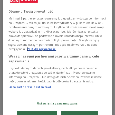
tranzystory w układzie scalonym komputera.
Dbamy o Twoją prywatność
- Tym, co w zasadzie budujemy, jest bardzo surowy,
My i nasi
5
partnerzy przechowujemy lub uzyskujemy dostęp do informacji
miniaturowy ciekły mózg. Tworzony komputer będzie
na urządzeniu, takich jak unikalne identyfikatory w plikach cookie w celu
przetwarzania danych osobowych. Użytkownik może zaakceptować swoje
ostatecznie, podobnie jak nasz mózg, pracował „na mokro” –
wybory lub zarządzać nimi, klikając poniżej, jak również skorzystać z
mówi dr Zauner. – Zdajemy sobie sprawę, że teraz najlepsze
prawa do sprzeciwu na podstawie prawnie uzasadnionego interesu lub w
dowolnym momencie na stronie polityki prywatności. Te wybory będą
mechanizmy przetwarzania informacji mamy w naszych
sygnalizowane naszym partnerom i nie będą miały wpływu na dane
głowach, a jako że coraz wyraźniej widzimy, że krzem ma
przeglądania.
Polityka prywatności
swoje ograniczenia w zakresie przetwarzania informacji,
Wraz z naszymi partnerami przetwarzamy dane w celu
musimy zbadać inne rozwiązania. Dokładnie to tu robimy –
zapewnienia:
wyjaśnia naukowiec.
Użycie dokładnych danych geolokalizacyjnych. Aktywne skanowanie
charakterystyki urządzenia do celów identyfikacji. Przechowywanie
informacji na urządzeniu lub dostęp do nich. Spersonalizowane reklamy i
Projekt zatytułowany „Artificial Wet Neuronal Networks
treści, pomiar reklam i treści, badnie odbiorców i ulepszanie usług.
from Compartmentalised Excitable Chemical Material” jest
Lista partnerów (dostawców)
międzynarodową inicjatywą koordynowaną przez Uniwersytet
Friedricha Schillera w Jenie. W projekcie bierze także udział
Instytut Chemii Fizycznej Polskiej Akademii Nauk w
Ustawienia zaawansowane
Warszawie, oraz University of West of England w Bristolu.