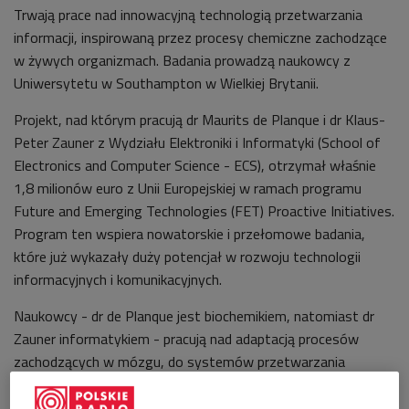
Trwają prace nad innowacyjną technologią przetwarzania
informacji, inspirowaną przez procesy chemiczne zachodzące
w żywych organizmach. Badania prowadzą naukowcy z
Uniwersytetu w Southampton w Wielkiej Brytanii.
Projekt, nad którym pracują dr Maurits de Planque i dr Klaus-
Peter Zauner z Wydziału Elektroniki i Informatyki (School of
Electronics and Computer Science - ECS), otrzymał właśnie
1,8 milionów euro z Unii Europejskiej w ramach programu
Future and Emerging Technologies (FET) Proactive Initiatives.
Program ten wspiera nowatorskie i przełomowe badania,
które już wykazały duży potencjał w rozwoju technologii
informacyjnych i komunikacyjnych.
Naukowcy - dr de Planque jest biochemikiem, natomiast dr
Zauner informatykiem - pracują nad adaptacją procesów
zachodzących w mózgu, do systemów przetwarzania
informacji "na mokro”. Odpowiednio dobrane substancje
chemiczne umieszczane są w probówce, zachowując się jak