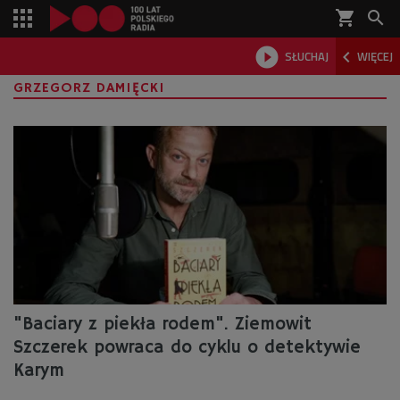
shopping_cart



SŁUCHAJ
WIĘCEJ

GRZEGORZ DAMIĘCKI
"Baciary z piekła rodem". Ziemowit
Szczerek powraca do cyklu o detektywie
Karym