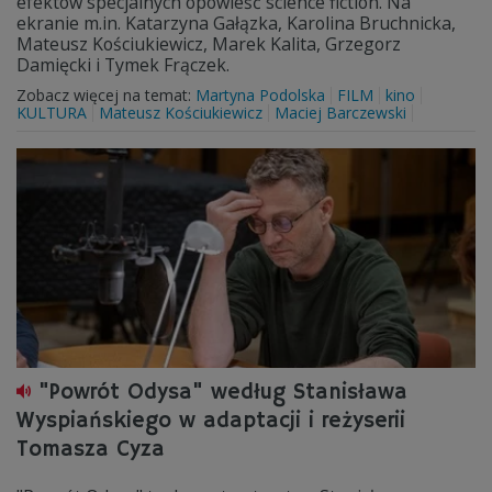
efektów specjalnych opowieść science fiction. Na
ekranie m.in. Katarzyna Gałązka, Karolina Bruchnicka,
Mateusz Kościukiewicz, Marek Kalita, Grzegorz
Damięcki i Tymek Frączek.
Zobacz więcej na temat:
Martyna Podolska
FILM
kino
KULTURA
Mateusz Kościukiewicz
Maciej Barczewski
"Powrót Odysa" według Stanisława
Wyspiańskiego w adaptacji i reżyserii
Tomasza Cyza