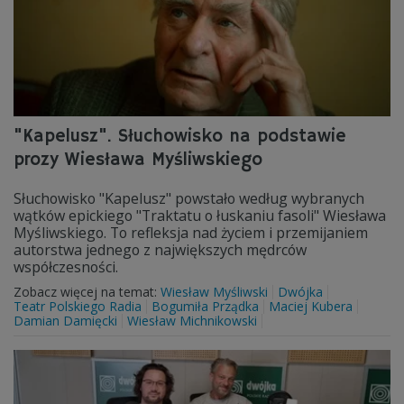
"Kapelusz". Słuchowisko na podstawie
prozy Wiesława Myśliwskiego
Słuchowisko "Kapelusz" powstało według wybranych
wątków epickiego "Traktatu o łuskaniu fasoli" Wiesława
Myśliwskiego. To refleksja nad życiem i przemijaniem
autorstwa jednego z największych mędrców
współczesności.
Zobacz więcej na temat:
Wiesław Myśliwski
Dwójka
Teatr Polskiego Radia
Bogumiła Prządka
Maciej Kubera
Damian Damięcki
Wiesław Michnikowski