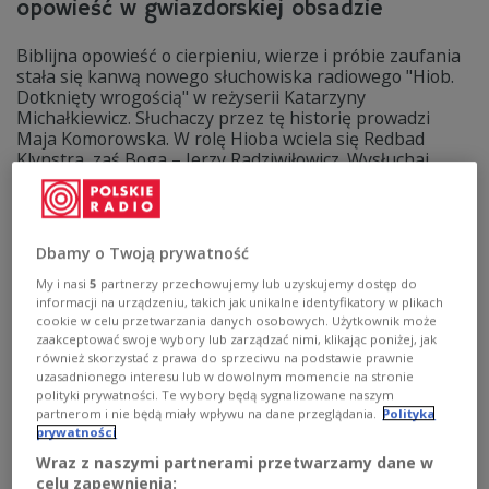
opowieść w gwiazdorskiej obsadzie
Biblijna opowieść o cierpieniu, wierze i próbie zaufania
stała się kanwą nowego słuchowiska radiowego "Hiob.
Dotknięty wrogością" w reżyserii Katarzyny
Michałkiewicz. Słuchaczy przez tę historię prowadzi
Maja Komorowska. W rolę Hioba wciela się Redbad
Klynstra, zaś Boga – Jerzy Radziwiłowicz. Wysłuchaj
premierowego słuchowiska Dwójki!
Zobacz więcej na temat:
Maja Komorowska
Redbad Klynstra
Jerzy Radziwiłowicz
Maciej Kubera
Jan Englert
Michał Żurawski
Dwójka
Teatr Polskiego Radia
Dbamy o Twoją prywatność
My i nasi
5
partnerzy przechowujemy lub uzyskujemy dostęp do
informacji na urządzeniu, takich jak unikalne identyfikatory w plikach
cookie w celu przetwarzania danych osobowych. Użytkownik może
zaakceptować swoje wybory lub zarządzać nimi, klikając poniżej, jak
również skorzystać z prawa do sprzeciwu na podstawie prawnie
uzasadnionego interesu lub w dowolnym momencie na stronie
polityki prywatności. Te wybory będą sygnalizowane naszym
partnerom i nie będą miały wpływu na dane przeglądania.
Polityka
prywatności
Wraz z naszymi partnerami przetwarzamy dane w
celu zapewnienia: