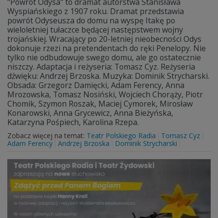
"Powrót Odysa" to dramat autorstwa Stanisława
Wyspiańskiego z 1907 roku. Dramat przedstawia
powrót Odyseusza do domu na wyspę Itakę po
wieloletniej tułaczce będącej następstwem wojny
trojańskiej. Wracający po 20-letniej nieobecności Odys
dokonuje rzezi na pretendentach do ręki Penelopy. Nie
tylko nie odbudowuje swego domu, ale go ostatecznie
niszczy. Adaptacja i reżyseria: Tomasz Cyz. Reżyseria
dźwięku: Andrzej Brzoska. Muzyka: Dominik Strycharski.
Obsada: Grzegorz Damięcki, Adam Ferency, Anna
Mrozowska, Tomasz Nosiński, Wojciech Chorąży, Piotr
Chomik, Szymon Roszak, Maciej Cymorek, Mirosław
Konarowski, Anna Grycewicz, Anna Bieżyńska,
Katarzyna Pośpiech, Karolina Rzepa.
Zobacz więcej na temat:
Teatr Polskiego Radia
Tomasz Cyz
Adam Ferency
Andrzej Brzoska
Dominik Strycharski