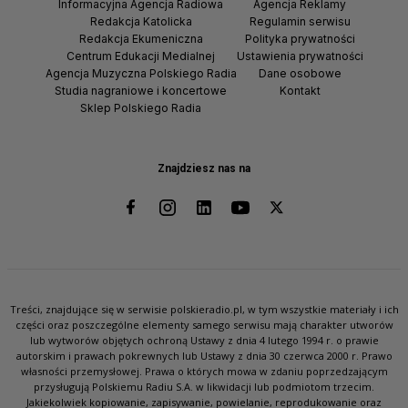
Informacyjna Agencja Radiowa
Agencja Reklamy
Redakcja Katolicka
Regulamin serwisu
Redakcja Ekumeniczna
Polityka prywatności
Centrum Edukacji Medialnej
Ustawienia prywatności
Agencja Muzyczna Polskiego Radia
Dane osobowe
Studia nagraniowe i koncertowe
Kontakt
Sklep Polskiego Radia
Znajdziesz nas na
Treści, znajdujące się w serwisie polskieradio.pl, w tym wszystkie materiały i ich
części oraz poszczególne elementy samego serwisu mają charakter utworów
lub wytworów objętych ochroną Ustawy z dnia 4 lutego 1994 r. o prawie
autorskim i prawach pokrewnych lub Ustawy z dnia 30 czerwca 2000 r. Prawo
własności przemysłowej. Prawa o których mowa w zdaniu poprzedzającym
przysługują Polskiemu Radiu S.A. w likwidacji lub podmiotom trzecim.
Jakiekolwiek kopiowanie, zapisywanie, powielanie, reprodukowanie oraz