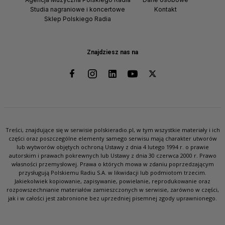
Studia nagraniowe i koncertowe
Kontakt
Sklep Polskiego Radia
Znajdziesz nas na
Treści, znajdujące się w serwisie polskieradio.pl, w tym wszystkie materiały i ich
części oraz poszczególne elementy samego serwisu mają charakter utworów
lub wytworów objętych ochroną Ustawy z dnia 4 lutego 1994 r. o prawie
autorskim i prawach pokrewnych lub Ustawy z dnia 30 czerwca 2000 r. Prawo
własności przemysłowej. Prawa o których mowa w zdaniu poprzedzającym
przysługują Polskiemu Radiu S.A. w likwidacji lub podmiotom trzecim.
Jakiekolwiek kopiowanie, zapisywanie, powielanie, reprodukowanie oraz
rozpowszechnianie materiałów zamieszczonych w serwisie, zarówno w części,
jak i w całości jest zabronione bez uprzedniej pisemnej zgody uprawnionego.