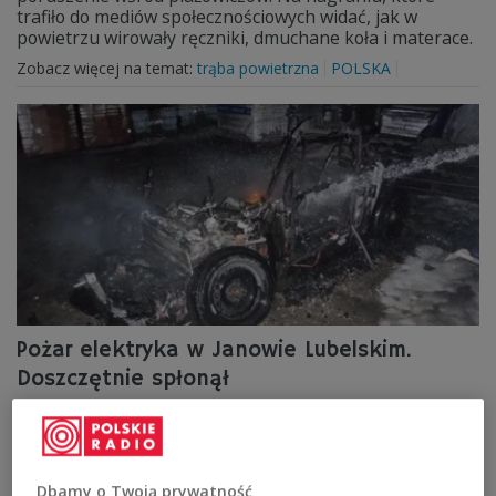
trafiło do mediów społecznościowych widać, jak w
powietrzu wirowały ręczniki, dmuchane koła i materace.
Zobacz więcej na temat:
trąba powietrzna
POLSKA
Pożar elektryka w Janowie Lubelskim.
Doszczętnie spłonął
Janowscy strażacy gasili pożar samochodu o napędzie
elektrycznym. Trwa ustalanie okoliczności pojawienia się
ognia oraz szacowanie strat. Pojazd spłonął doszczętnie.
Dbamy o Twoją prywatność