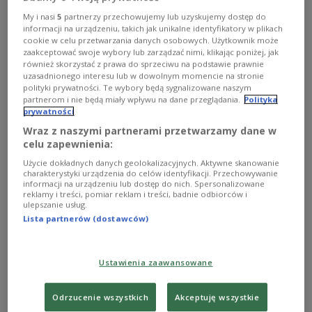
Zobacz więcej na temat:
POLSKA
Lubelszczyzna
pożar
samochody elektryczne
straż pożarna
My i nasi
5
partnerzy przechowujemy lub uzyskujemy dostęp do
informacji na urządzeniu, takich jak unikalne identyfikatory w plikach
cookie w celu przetwarzania danych osobowych. Użytkownik może
zaakceptować swoje wybory lub zarządzać nimi, klikając poniżej, jak
również skorzystać z prawa do sprzeciwu na podstawie prawnie
uzasadnionego interesu lub w dowolnym momencie na stronie
polityki prywatności. Te wybory będą sygnalizowane naszym
partnerom i nie będą miały wpływu na dane przeglądania.
Polityka
prywatności
Wraz z naszymi partnerami przetwarzamy dane w
celu zapewnienia:
Użycie dokładnych danych geolokalizacyjnych. Aktywne skanowanie
charakterystyki urządzenia do celów identyfikacji. Przechowywanie
informacji na urządzeniu lub dostęp do nich. Spersonalizowane
Marszałek województwa lubelskiego:
reklamy i treści, pomiar reklam i treści, badnie odbiorców i
ulepszanie usług.
Polska rozwija się równomiernie, rząd
Lista partnerów (dostawców)
inwestuje w całym kraju
- Polska rozwija się równomiernie, wszyscy mają takie
Ustawienia zaawansowane
same szanse. Nie inwestujemy tylko na Lubelszczyźnie,
Podkarpaciu i Podlasiu. Rząd PiS inwestuje w całej Polsce
- powiedział w sobotę marszałek województwa
Odrzucenie wszystkich
Akceptuję wszystkie
lubelskiego Jarosław Stawiarski.