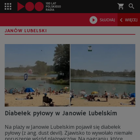
shopping_cart



SŁUCHAJ
WIĘCEJ

JANÓW LUBELSKI
Diabełek pyłowy w Janowie Lubelskim
Na plaży w Janowie Lubelskim pojawił się diabełek
pyłowy (z ang. dust devil). Zjawisko to wywołało niemałe
poruszenie wśród plażowiczów. Na nagraniu, które