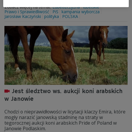
Zobacz więcej na temat:
Lubelszczyzna
lubelskie
Prawo i Sprawiedliwość
PiS
kampania wyborcza
Jarosław Kaczyński
polityka
POLSKA
Jest śledztwo ws. aukcji koni arabskich
w Janowie
Chodzi o nieprawidłowości w licytacji klaczy Emira, które
mogły narazić janowską stadninę na straty w
tegorocznej aukcji koni arabskich Pride of Poland w
Janowie Podlaskim.