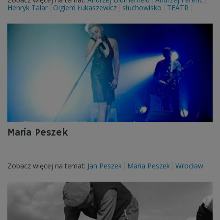
Henryk Talar
Olgierd Łukaszewicz
słuchowisko
TEATR
Maria Peszek
Zobacz więcej na temat:
Jan Peszek
Maria Peszek
Wrocław