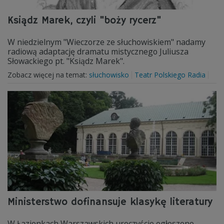
Ksiądz Marek, czyli "boży rycerz"
W niedzielnym "Wieczorze ze słuchowiskiem" nadamy
radiową adaptację dramatu mistycznego Juliusza
Słowackiego pt. "Ksiądz Marek".
Zobacz więcej na temat:
słuchowisko
Teatr Polskiego Radia
Ministerstwo dofinansuje klasykę literatury
W Łazienkach Warszawskich uroczyście ogłoszono