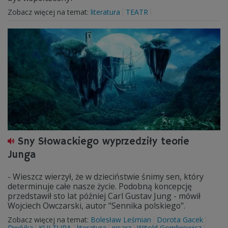
Zobacz więcej na temat:
literatura
TEATR
Sny Słowackiego wyprzedziły teorie
Junga
- Wieszcz wierzył, że w dzieciństwie śnimy sen, który
determinuje całe nasze życie. Podobną koncepcję
przedstawił sto lat później Carl Gustav Jung - mówił
Wojciech Owczarski, autor "Sennika polskiego".
Zobacz więcej na temat:
Bolesław Leśmian
Dorota Gacek
Dwójka
KULTURA
literatura
pisarz
Witold Gombrowicz