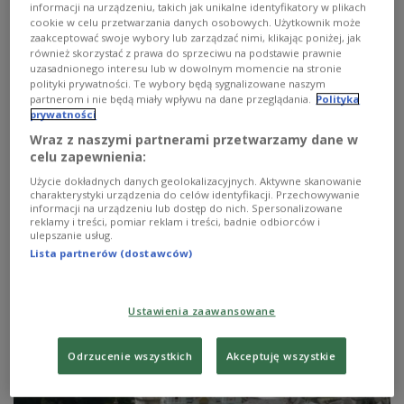
informacji na urządzeniu, takich jak unikalne identyfikatory w plikach
cookie w celu przetwarzania danych osobowych. Użytkownik może
zaakceptować swoje wybory lub zarządzać nimi, klikając poniżej, jak
również skorzystać z prawa do sprzeciwu na podstawie prawnie
uzasadnionego interesu lub w dowolnym momencie na stronie
polityki prywatności. Te wybory będą sygnalizowane naszym
partnerom i nie będą miały wpływu na dane przeglądania.
Polityka
prywatności
Wraz z naszymi partnerami przetwarzamy dane w
Krzemieniec - enklawa Juliusza
celu zapewnienia:
Słowackiego
Użycie dokładnych danych geolokalizacyjnych. Aktywne skanowanie
charakterystyki urządzenia do celów identyfikacji. Przechowywanie
informacji na urządzeniu lub dostęp do nich. Spersonalizowane
Dla Juliana Ursyna Niemcewicza Krzemieniec był
reklamy i treści, pomiar reklam i treści, badnie odbiorców i
spokojnym siedliskiem nauk. Dziś jest to małe
ulepszanie usług.
miasteczko zachodniej Ukrainy, gdzie stykają się dwie
Lista partnerów (dostawców)
kultury, a nad wszystkim unosi się duch polskiego
wieszcza, Juliusza Słowackiego.
Zobacz więcej na temat:
KULTURA
POLSKA
Ukraina
Ustawienia zaawansowane
Odrzucenie wszystkich
Akceptuję wszystkie