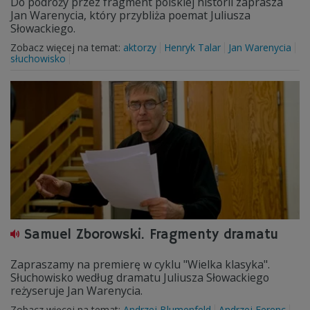
Do podróży przez fragment polskiej historii zaprasza
Jan Warenycia, który przybliża poemat Juliusza
Słowackiego.
Zobacz więcej na temat:
aktorzy
Henryk Talar
Jan Warenycia
słuchowisko
Samuel Zborowski. Fragmenty dramatu
Zapraszamy na premierę w cyklu "Wielka klasyka".
Słuchowisko według dramatu Juliusza Słowackiego
reżyseruje Jan Warenycia.
Zobacz więcej na temat:
Andrzej Blumenfeld
Andrzej Ferenc