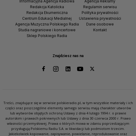
Informacyjna Agencja Radiowa
Agencja Reklamy
Redakcja Katolicka
Regulamin serwisu
Redakcja Ekumeniczna
Polityka prywatności
Centrum Edukacji Medialnej
Ustawienia prywatności
Agencja Muzyczna Polskiego Radia
Dane osobowe
Studia nagraniowe i koncertowe
Kontakt
Sklep Polskiego Radia
Znajdziesz nas na
Treści, znajdujące się w serwisie polskieradio.pl, w tym wszystkie materiały i ich
części oraz poszczególne elementy samego serwisu mają charakter utworów
lub wytworów objętych ochroną Ustawy z dnia 4 lutego 1994 r. o prawie
autorskim i prawach pokrewnych lub Ustawy z dnia 30 czerwca 2000 r. Prawo
własności przemysłowej. Prawa o których mowa w zdaniu poprzedzającym
przysługują Polskiemu Radiu S.A. w likwidacji lub podmiotom trzecim.
Jakiekolwiek kopiowanie, zapisywanie, powielanie, reprodukowanie oraz