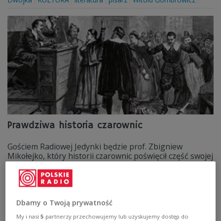
Prawdziwa historia czarownic
Gościem Radiowej Jedynki będzie prof. Zbigniew
Mikołejko, który historii czarownic poświęcił część swojej
pracy pt. "We władzy wisielca".
Zobacz więcej na temat:
KULTURA
SZTUKA
William Szekspir
Dbamy o Twoją prywatność
My i nasi
5
partnerzy przechowujemy lub uzyskujemy dostęp do