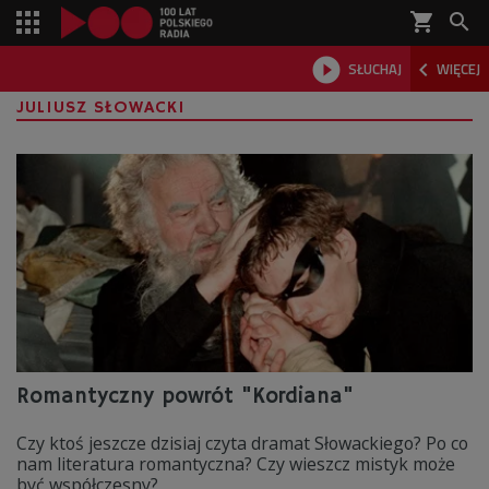
shopping_cart



SŁUCHAJ
WIĘCEJ

JULIUSZ SŁOWACKI
Romantyczny powrót "Kordiana"
Czy ktoś jeszcze dzisiaj czyta dramat Słowackiego? Po co
nam literatura romantyczna? Czy wieszcz mistyk może
być współczesny?