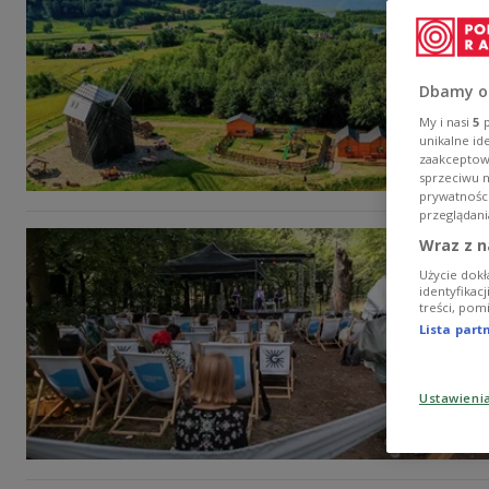
Dbamy o
My i nasi
5
p
unikalne id
zaakceptowa
sprzeciwu 
prywatnośc
przeglądani
Wraz z n
Użycie dokł
identyfikac
treści, pom
Lista par
Ustawieni