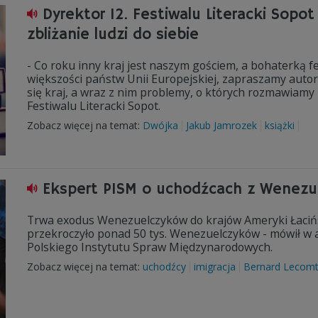
Dyrektor 12. Festiwalu Literacki Sop
zbliżanie ludzi do siebie
- Co roku inny kraj jest naszym gościem, a bohaterką f
większości państw Unii Europejskiej, zapraszamy autor
się kraj, a wraz z nim problemy, o których rozmawiamy
Festiwalu Literacki Sopot.
Zobacz więcej na temat:
Dwójka
Jakub Jamrozek
książki
Ekspert PISM o uchodźcach z Wenezue
Trwa exodus Wenezuelczyków do krajów Ameryki Łacińsk
przekroczyło ponad 50 tys. Wenezuelczyków - mówił w a
Polskiego Instytutu Spraw Międzynarodowych.
Zobacz więcej na temat:
uchodźcy
imigracja
Bernard Lecom