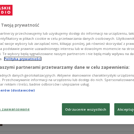
Sopot
W czwartkowym "Klubie Trójki" Michał Nogaś i jego gośc
kaszubskością, o spojrzeniu Polaków na Kaszubów i Kas
 Twoją prywatność
prawnym, o kwestii tożsamości.
artnerzy przechowujemy lub uzyskujemy dostęp do informacji na urządzeniu, taki
Zobacz więcej na temat:
Trójka
Michał Nogaś
Kaszuby
lite
Gdynia
Sopot
entyfikatory w plikach cookie w celu przetwarzania danych osobowych. Użytkown
ć swoje wybory lub zarządzać nimi, klikając poniżej, jak również skorzystać z pra
na podstawie prawnie uzasadnionego interesu lub w dowolnym momencie na stroni
i. Te wybory będą sygnalizowane naszym partnerom i nie będą miały wpływu na d
a.
Polityka prywatności
Festiwal "Literacki Sopot" w tym roku
aszymi partnerami przetwarzamy dane w celu zapewnienia:
adnych danych geolokalizacyjnych. Aktywne skanowanie charakterystyki urządzen
- Chodziło nam o to, żeby pokazać literatury, które są w
ji. Przechowywanie informacji na urządzeniu lub dostęp do nich. Spersonalizowane
iar reklam i treści, badnie odbiorców i ulepszanie usług.
literatura estońska czy łotewska, ale też wskazać na wagę
mówiła w Dwójce Joanna Cichocka-Gula, dyrektor nadch
tnerów (dostawców)
Sopot".
Zobacz więcej na temat:
Monika Zając
Sopot
literatura
KSI
a zaawansowane
Odrzucenie wszystkich
Akceptuj