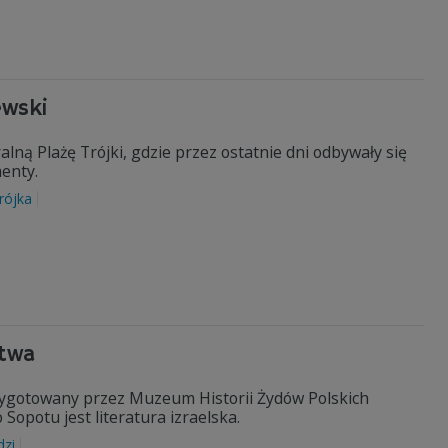
ewski
lną Plażę Trójki, gdzie przez ostatnie dni odbywały się
menty.
rójka
ctwa
rzygotowany przez Muzeum Historii Żydów Polskich
opotu jest literatura izraelska.
dzi