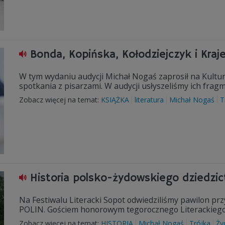
Bonda, Kopińska, Kołodziejczyk i Kraj
W tym wydaniu audycji Michał Nogaś zaprosił na Kultura
spotkania z pisarzami. W audycji usłyszeliśmy ich frag
Zobacz więcej na temat:
KSIĄŻKA
literatura
Michał Nogaś
T
Historia polsko-żydowskiego dziedzi
Na Festiwalu Literacki Sopot odwiedziliśmy pawilon p
POLIN. Gościem honorowym tegorocznego Literackiego S
Zobacz więcej na temat:
HISTORIA
Michał Nogaś
Trójka
Ży