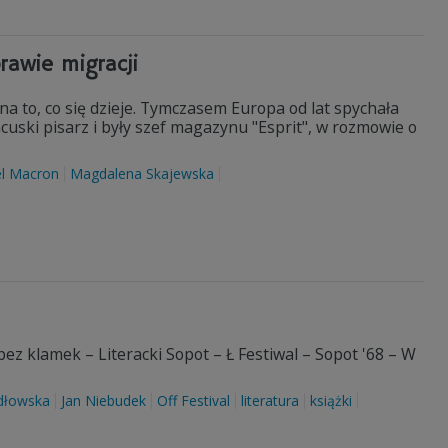
rawie migracji
a to, co się dzieje. Tymczasem Europa od lat spychała
cuski pisarz i były szef magazynu "Esprit", w rozmowie o
l Macron
Magdalena Skajewska
bez klamek – Literacki Sopot – Ł Festiwal – Sopot '68 – W
dłowska
Jan Niebudek
Off Festival
literatura
książki