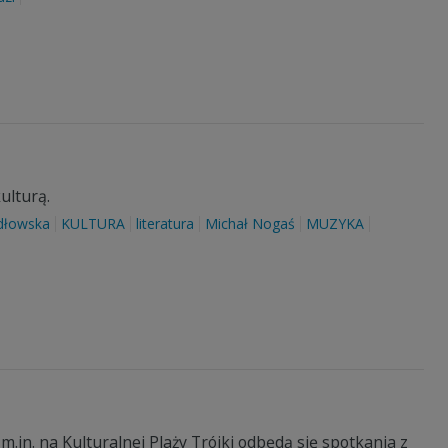
ulturą.
dłowska
KULTURA
literatura
Michał Nogaś
MUZYKA
 m.in. na Kulturalnej Plaży Trójki odbędą się spotkania z