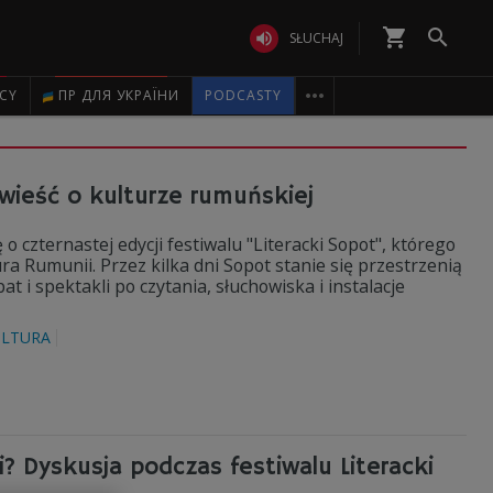
shopping_cart


SŁUCHAJ

ICY
ПР ДЛЯ УКРАЇНИ
PODCASTY
wieść o kulturze rumuńskiej
czternastej edycji festiwalu "Literacki Sopot", którego
a Rumunii. Przez kilka dni Sopot stanie się przestrzenią
t i spektakli po czytania, słuchowiska i instalacje
ULTURA
i? Dyskusja podczas festiwalu Literacki