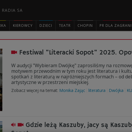
 RADIA SA
RKA
KIEROWCY
DZIECI
TEATR
CHOPIN
PR DLA ZAGRAN

Festiwal "Literacki Sopot" 2025. Opo
W audycji "Wybieram Dwójkę" zaprosiliśmy na rozmowę o 
motywem przewodnim w tym roku jest literatura i kultur
spotkań z literaturą w najróżniejszych formach – od deba
artystyczne w przestrzeni miejskiej.
Zobacz więcej na temat:
Monika Zając
literatura
Dwójka
K
Gdzie leżą Kaszuby, jacy są Kaszub