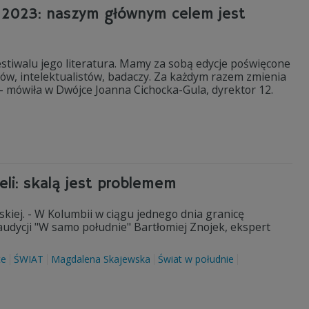
ot 2023: naszym głównym celem jest
estiwalu jego literatura. Mamy za sobą edycje poświęcone
ów, intelektualistów, badaczy. Za każdym razem zmienia
 - mówiła w Dwójce Joanna Cichocka-Gula, dyrektor 12.
li: skalą jest problemem
iej. - W Kolumbii w ciągu jednego dnia granicę
udycji "W samo południe" Bartłomiej Znojek, ekspert
te
ŚWIAT
Magdalena Skajewska
Świat w południe