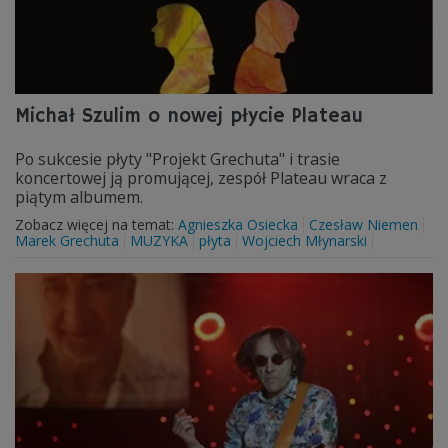
Michał Szulim o nowej płycie Plateau
Po sukcesie płyty "Projekt Grechuta" i trasie
koncertowej ją promującej, zespół Plateau wraca z
piątym albumem.
Zobacz więcej na temat:
Agnieszka Osiecka
Czesław Niemen
Marek Grechuta
MUZYKA
płyta
Wojciech Młynarski