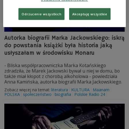
Odrzucenie wszystkich
Akceptuję wszystkie
Autorka biografii Marka Jackowskiego: iskrą
do powstania książki była historia jaką
usłyszałam w środowisku Monaru
- Bliska współpracowniczka Marka Kotańskiego
zdradziła, że Marek Jackowski bywał u niej w domu, bo
także miał kłopot z chorobą alkoholowa - powiedziała
Anna Kamińska, autorka biografii Marka Jackowskiego.
Zobacz więcej na temat:
literatura
KULTURA
Maanam
POLSKA
społeczeństwo
biografia
Polskie Radio 24