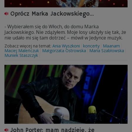
Oprócz Marka Jackowskiego...
- Wybierałem się do Włoch, do domu Marka
Jackowskiego. Nie zdążyłem. Moje losy ułożyły się tak, że
nie udało mi się tam dotrzeć – mówił w Jedynce muzyk.
Zobacz więcej na temat:
Ania Wyszkoni
koncerty
Maanam
Maciej Maleńczuk
Małgorzata Ostrowska
Maria Szabłowska
Muniek Staszczyk
John Porter: mam nadzieję, że