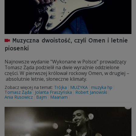
Muzyczna dwoistość, czyli Omen i letnie
piosenki
Najnowsze wydanie "Wykonane w Polsce" prowadzący
Tomasz Żąda podzielił na dwie wyraźnie oddzielone
części. W pierwszej królował rockowy Omen, w drugiej –
absolutnie letnie, słoneczne klimaty.
Zobacz więcej na temat:
Trójka
MUZYKA
muzyka hp
Tomasz Żąda
Jolanta Fraszyńska
Robert Janowski
Ania Rusowicz
Bajm
Maanam