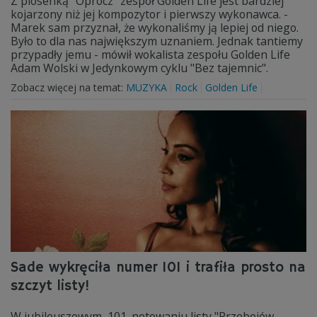
Z piosenką "Oprócz" zespół Golden Life jest bardziej
kojarzony niż jej kompozytor i pierwszy wykonawca. -
Marek sam przyznał, że wykonaliśmy ją lepiej od niego.
Było to dla nas największym uznaniem. Jednak tantiemy
przypadły jemu - mówił wokalista zespołu Golden Life
Adam Wolski w Jedynkowym cyklu "Bez tajemnic".
Zobacz więcej na temat:
MUZYKA
Rock
Golden Life
Sade wykręciła numer 101 i trafiła prosto na
szczyt listy!
W jubileuszowym, 101. notowaniu listy "Przebojów