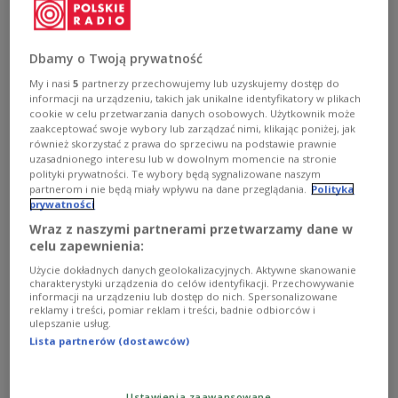
Biografka Marka Jackowskiego: odkryłam
Dbamy o Twoją prywatność
bardzo interesującego człowieka
My i nasi
5
partnerzy przechowujemy lub uzyskujemy dostęp do
- Mam poczucie, że odkryłam człowieka, który zasługiwał
informacji na urządzeniu, takich jak unikalne identyfikatory w plikach
cookie w celu przetwarzania danych osobowych. Użytkownik może
na tę biografię. Był bardzo ciekawą osobowością,
zaakceptować swoje wybory lub zarządzać nimi, klikając poniżej, jak
fascynował się buddyzmem, później radykalnie
również skorzystać z prawa do sprzeciwu na podstawie prawnie
zainteresował się katolicyzmem. U niego zmieniały się
uzasadnionego interesu lub w dowolnym momencie na stronie
zainteresowania, szukał odpowiedzi w literaturze. Był
polityki prywatności. Te wybory będą sygnalizowane naszym
osobą bardzo osłuchaną i poszukującą, inspirował się
partnerom i nie będą miały wpływu na dane przeglądania.
Polityka
mnóstwem rzeczy, miał bardzo otwarty umysł - mówiła
prywatności
w Dwójce Anna Kamińska, autorka książki "Marek
Wraz z naszymi partnerami przetwarzamy dane w
Jackowski. Głośniej. Historia twórcy Maanamu".
celu zapewnienia:
Zobacz więcej na temat:
Maanam
Kora
Dwójka
biografia
Użycie dokładnych danych geolokalizacyjnych. Aktywne skanowanie
MUZYKA
muzyka polska
Rock
Katarzyna Fortuna
charakterystyki urządzenia do celów identyfikacji. Przechowywanie
KULTURA
informacji na urządzeniu lub dostęp do nich. Spersonalizowane
reklamy i treści, pomiar reklam i treści, badnie odbiorców i
ulepszanie usług.
Lista partnerów (dostawców)
Ustawienia zaawansowane