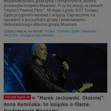
współzałożyciela, gitarzysty i kompozytora, autora
przebojów zespołu Maanam. Przy tej okazji, w ramach
"Historii Pewnej Płyty", 18 maja o godz. 8.07 Tomasz
Żąda przypomni wywiad z artystą. Zapraszamy na
opowieść o początkach grupy i powstawaniu
debiutanckiego albumu grupy Maanam.
Zobacz więcej na temat:
Trójka
Tomasz Żąda
Maanam
MUZYKA
muzyka rozrywkowa
"Marek Jackowski. Głośniej".
POLSKIE RADIO 24
Anna Kamińska: to książka o filarze,