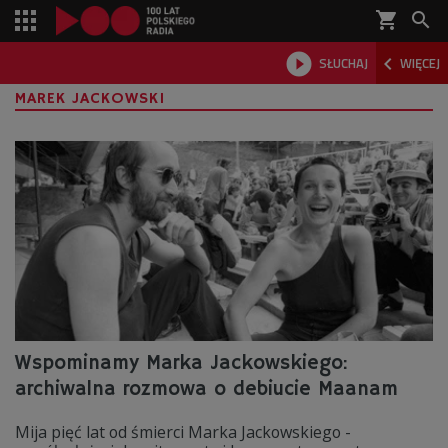
shopping_cart



SŁUCHAJ
WIĘCEJ

MAREK JACKOWSKI
Wspominamy Marka Jackowskiego:
archiwalna rozmowa o debiucie Maanam
Mija pięć lat od śmierci Marka Jackowskiego -