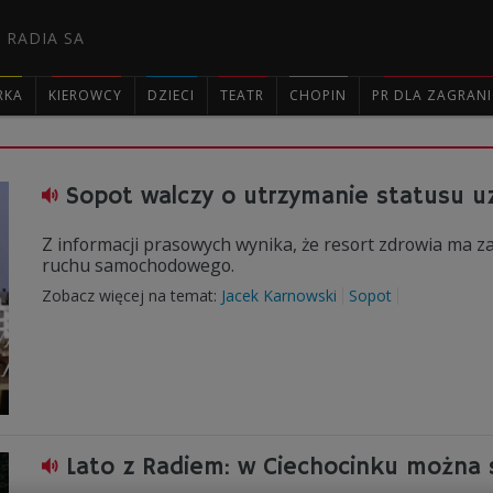
 RADIA SA
RKA
KIEROWCY
DZIECI
TEATR
CHOPIN
PR DLA ZAGRAN

Sopot walczy o utrzymanie statusu u
Z informacji prasowych wynika, że resort zdrowia ma 
ruchu samochodowego.
Zobacz więcej na temat:
Jacek Karnowski
Sopot
Lato z Radiem: w Ciechocinku można