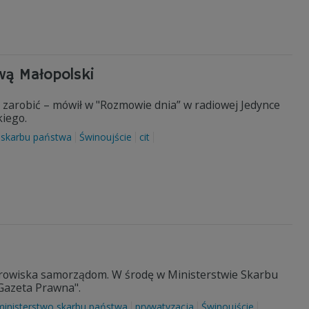
wą Małopolski
 zarobić – mówił w "Rozmowie dnia” w radiowej Jedynce
iego.
 skarbu państwa
Świnoujście
cit
zdrowiska samorządom. W środę w Ministerstwie Skarbu
 Gazeta Prawna".
ministerstwo skarbu państwa
prywatyzacja
Świnoujście