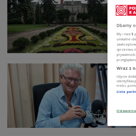
Dbamy o
My i nasi
5
p
unikalne id
zaakceptowa
sprzeciwu 
prywatnośc
przeglądani
Wraz z n
Użycie dokł
identyfikac
treści, pom
Lista par
Ustawieni