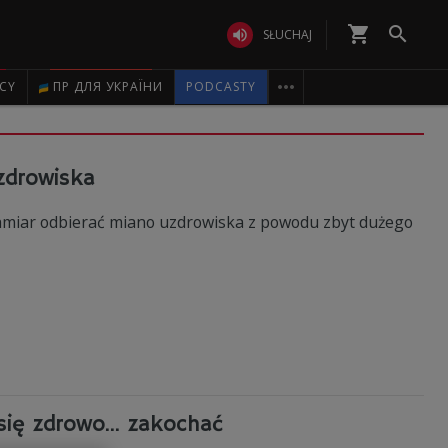
shopping_cart


SŁUCHAJ

ICY
ПР ДЛЯ УКРАЇНИ
PODCASTY
zdrowiska
zamiar odbierać miano uzdrowiska z powodu zbyt dużego
 się zdrowo… zakochać