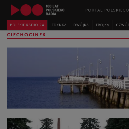
PORTAL POLSKIEGO
POLSKIE RADIO 24
JEDYNKA
DWÓJKA
TRÓJKA
CZWÓ
CIECHOCINEK