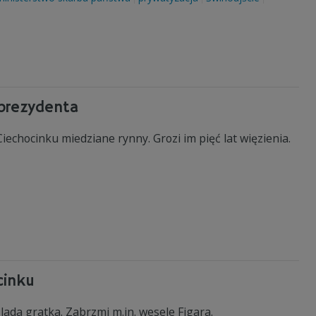
 prezydenta
chocinku miedziane rynny. Grozi im pięć lat więzienia.
cinku
ada gratka. Zabrzmi m.in. wesele Figara.