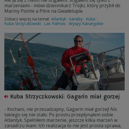
Ale ja się z nikim nie ścigałem. Ścigałem się tylko z
marzeniami - mówi dziennikarz Trójki, który przybił do
Mariny Pointe a Pitre na Gwadelupie.
Zobacz więcej na temat:
Atlantyk
karaiby
Kuba
Kuba Strzyczkowski
Las Palmas
Wyspy Kanaryjskie
Kuba Strzyczkowski: Gagarin miał gorzej
- Kochani, nie przesadzajmy, Gagarin miał gorzej! Nic
takiego się nie stało. Po prostu przepłynąłem sobie
Atlantyk. Spełniłem marzenie, jeszcze kilka marzeń w
zanadrzu mam. Ich realizacja to nie jest prosta sprawa,