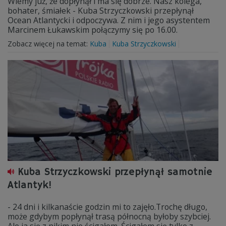
Wiemy już, że dopłynął i ma się dobrze. Nasz kolega,
bohater, śmiałek - Kuba Strzyczkowski przepłynął
Ocean Atlantycki i odpoczywa. Z nim i jego asystentem
Marcinem Łukawskim połączymy się po 16.00.
Zobacz więcej na temat:
Kuba
Kuba Strzyczkowski
Kuba Strzyczkowski przepłynął samotnie
Atlantyk!
- 24 dni i kilkanaście godzin mi to zajęło.Trochę długo,
może gdybym popłynął trasą północną byłoby szybciej.