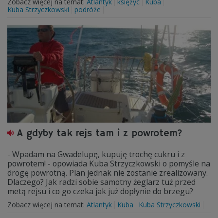
Zobacz więcej na temat:
Atlantyk
księżyc
Kuba
Kuba Strzyczkowski
podróże
A gdyby tak rejs tam i z powrotem?
- Wpadam na Gwadelupę, kupuję trochę cukru i z
powrotem! - opowiada Kuba Strzyczkowski o pomyśle na
drogę powrotną. Plan jednak nie zostanie zrealizowany.
Dlaczego? Jak radzi sobie samotny żeglarz tuż przed
metą rejsu i co go czeka jak już dopłynie do brzegu?
Zobacz więcej na temat:
Atlantyk
Kuba
Kuba Strzyczkowski