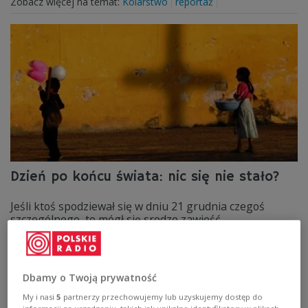
Zobacz więcej na temat:
Kolarstwo
reportaż
Dzień po końcu świata: nic się nie stało?
Jeśli ktoś spodziewał się w dniu 21 grudnia czegoś
szczególnego, to mógł się srodze zawieść.
Zobacz więcej na temat:
Meksyk
koniec świata
mieszkanie
POLSKA
Dbamy o Twoją prywatność
My i nasi
5
partnerzy przechowujemy lub uzyskujemy dostęp do