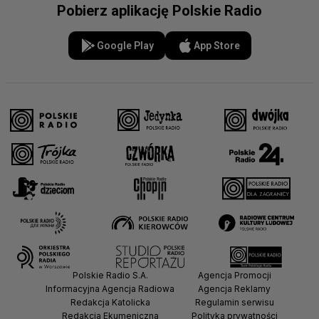
Pobierz aplikację Polskie Radio
Google Play
App Store
Polskie Radio S.A.
Agencja Promocji
Informacyjna Agencja Radiowa
Agencja Reklamy
Redakcja Katolicka
Regulamin serwisu
Redakcja Ekumeniczna
Polityka prywatności