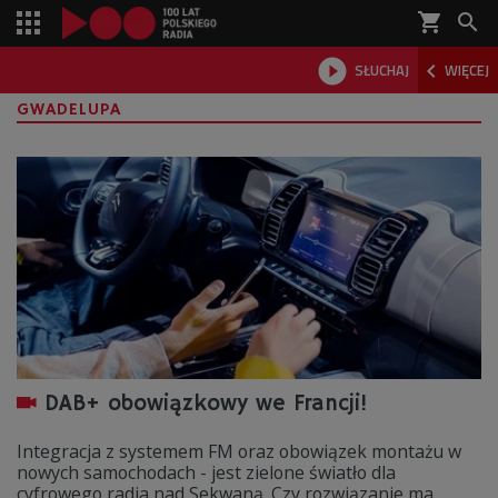
shopping_cart



SŁUCHAJ
WIĘCEJ

GWADELUPA
DAB+ obowiązkowy we Francji!
Integracja z systemem FM oraz obowiązek montażu w
nowych samochodach - jest zielone światło dla
cyfrowego radia nad Sekwaną. Czy rozwiązanie ma