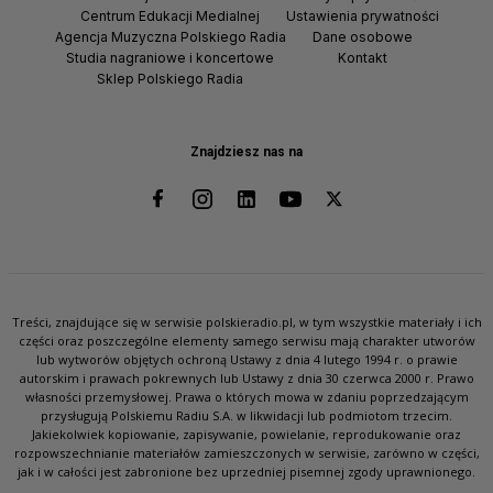
Centrum Edukacji Medialnej
Ustawienia prywatności
Agencja Muzyczna Polskiego Radia
Dane osobowe
Studia nagraniowe i koncertowe
Kontakt
Sklep Polskiego Radia
Znajdziesz nas na
Treści, znajdujące się w serwisie polskieradio.pl, w tym wszystkie materiały i ich
części oraz poszczególne elementy samego serwisu mają charakter utworów
lub wytworów objętych ochroną Ustawy z dnia 4 lutego 1994 r. o prawie
autorskim i prawach pokrewnych lub Ustawy z dnia 30 czerwca 2000 r. Prawo
własności przemysłowej. Prawa o których mowa w zdaniu poprzedzającym
przysługują Polskiemu Radiu S.A. w likwidacji lub podmiotom trzecim.
Jakiekolwiek kopiowanie, zapisywanie, powielanie, reprodukowanie oraz
rozpowszechnianie materiałów zamieszczonych w serwisie, zarówno w części,
jak i w całości jest zabronione bez uprzedniej pisemnej zgody uprawnionego.