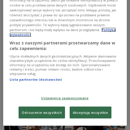
informacji na urządzeniu, takich jak unikalne identyfikatory w plikach
cookie w celu przetwarzania danych osobowych. Użytkownik może
zaakceptować swoje wybory lub zarządzać nimi, klikając poniżej, jak
również skorzystać z prawa do sprzeciwu na podstawie prawnie
uzasadnionego interesu lub w dowolnym momencie na stronie
polityki prywatności. Te wybory będą sygnalizowane naszym
partnerom i nie będą miały wpływu na dane przeglądania.
Polityka
prywatności
Wraz z naszymi partnerami przetwarzamy dane w
Recepta na sukces Kuby: ściągać od
celu zapewnienia:
prymusów nie od matołów!
Użycie dokładnych danych geolokalizacyjnych. Aktywne skanowanie
charakterystyki urządzenia do celów identyfikacji. Przechowywanie
informacji na urządzeniu lub dostęp do nich. Spersonalizowane
Kuba Strzyczkowski zrealizował swoje marzenie i
reklamy i treści, pomiar reklam i treści, badnie odbiorców i
samotnie przepłynął Atlantyk. Przygotowania były
ulepszanie usług.
żmudne, ale pan Kuba na każdym etapie wierzył w
Lista partnerów (dostawców)
sukces chociaż był pełen pokory.
Zobacz więcej na temat:
karaiby
Kuba
Kuba Strzyczkowski
Wyspy Kanaryjskie
Ustawienia zaawansowane
Odrzucenie wszystkich
Akceptuję wszystkie